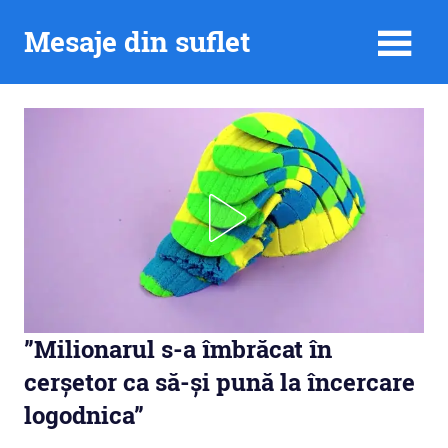
Skip
Mesaje din suflet
to
content
”Milionarul s-a îmbrăcat în
cerșetor ca să-și pună la încercare
logodnica”