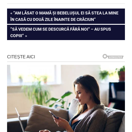
Navigare
PREVIOUS
”AM LĂSAT O MAMĂ ȘI BEBELUȘUL EI SĂ STEA LA MINE
POST:
ÎN CASĂ CU DOUĂ ZILE ÎNAINTE DE CRĂCIUN”
în
NEXT
”SĂ VEDEM CUM SE DESCURCĂ FĂRĂ NOI” – AU SPUS
articole
POST:
COPIII”