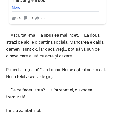
— Ascultați-mă — a spus ea mai încet. — La două
străzi de aici e o cantină socială. Mâncarea e caldă,
oamenii sunt ok. Iar dacă vreți… pot să vă sun pe
cineva care ajută cu acte și cazare.
Robert simțea că îi ard ochii. Nu se așteptase la asta.
Nu la felul acesta de grijă.
— De ce faceți asta? — a întrebat el, cu vocea
tremurată.
Irina a zâmbit slab.