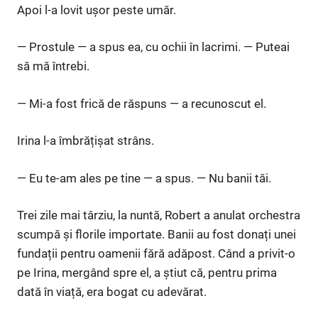
Apoi l-a lovit ușor peste umăr.
— Prostule — a spus ea, cu ochii în lacrimi. — Puteai
să mă întrebi.
— Mi-a fost frică de răspuns — a recunoscut el.
Irina l-a îmbrățișat strâns.
— Eu te-am ales pe tine — a spus. — Nu banii tăi.
Trei zile mai târziu, la nuntă, Robert a anulat orchestra
scumpă și florile importate. Banii au fost donați unei
fundații pentru oamenii fără adăpost. Când a privit-o
pe Irina, mergând spre el, a știut că, pentru prima
dată în viață, era bogat cu adevărat.