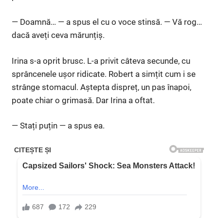
— Doamnă… — a spus el cu o voce stinsă. — Vă rog…
dacă aveți ceva mărunțiș.
Irina s-a oprit brusc. L-a privit câteva secunde, cu
sprâncenele ușor ridicate. Robert a simțit cum i se
strânge stomacul. Aștepta dispreț, un pas înapoi,
poate chiar o grimasă. Dar Irina a oftat.
— Stați puțin — a spus ea.