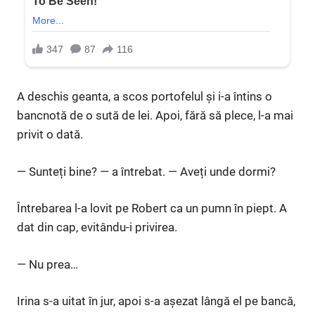
A deschis geanta, a scos portofelul și i-a întins o
bancnotă de o sută de lei. Apoi, fără să plece, l-a mai
privit o dată.
— Sunteți bine? — a întrebat. — Aveți unde dormi?
Întrebarea l-a lovit pe Robert ca un pumn în piept. A
dat din cap, evitându-i privirea.
— Nu prea…
Irina s-a uitat în jur, apoi s-a așezat lângă el pe bancă,