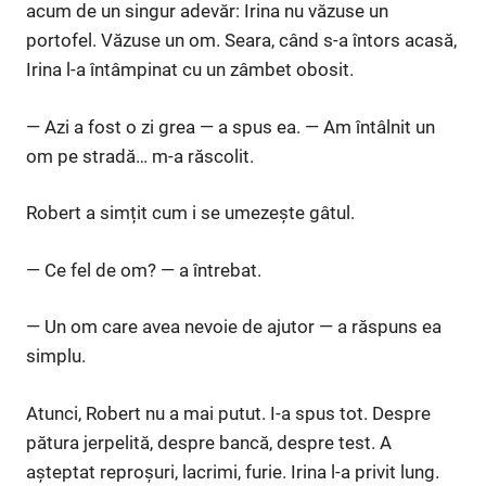
acum de un singur adevăr: Irina nu văzuse un
portofel. Văzuse un om. Seara, când s-a întors acasă,
Irina l-a întâmpinat cu un zâmbet obosit.
— Azi a fost o zi grea — a spus ea. — Am întâlnit un
om pe stradă… m-a răscolit.
Robert a simțit cum i se umezește gâtul.
— Ce fel de om? — a întrebat.
— Un om care avea nevoie de ajutor — a răspuns ea
simplu.
Atunci, Robert nu a mai putut. I-a spus tot. Despre
pătura jerpelită, despre bancă, despre test. A
așteptat reproșuri, lacrimi, furie. Irina l-a privit lung.