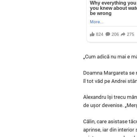
„Cum adică nu mai e mân
Doamna Margareta se ret
îl tot văd pe Andrei stâ
Alexandru își trecu mâna
de ușor devenise. „Mer
Călin, care asistase tăc
aprinse, iar din interio