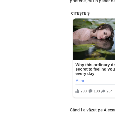
prietene, cu un pahar de
Când l-a văzut pe Alexan