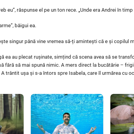
treb eu”, răspunse el pe un ton rece. „Unde era Andrei în timp c
arme”, bâigui ea.
e singur până vine vremea să-ți amintești că e și copilul 
ă ea au plecat rușinate, simțind că scena avea să se transfo
să fără să mai spună nimic. A mers direct la bucătărie – frigid
 A trântit ușa și s-a întors spre Isabela, care îl urmărea cu oc