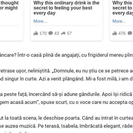
care? Într-o casă plină de angajați, cu frigiderul mereu plin
rase ușor, neliniștită. „Domnule, eu nu știu ce se petrece a
nd singur în curte. Azi a venit plângând. Mi-a fost milă, i-am d
 peste față, încercând să-și adune gândurile. Apoi își ridică f
gem acasă acum”, spuse scurt, cu o voce care nu accepta op
ut la toată scena, le deschise poarta. Când au intrat în curtea 
r se auzea muzică. Pe terasă, Isabela, îmbrăcată elegant, râde