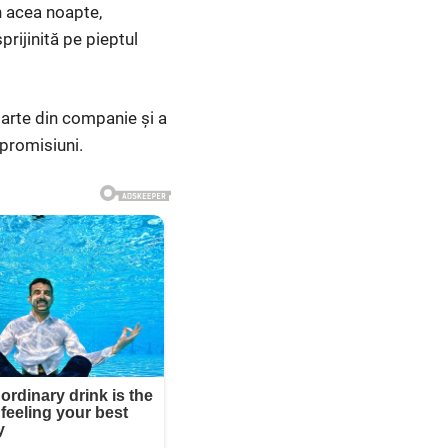
În acea noapte,
prijinită pe pieptul
 parte din companie și a
 promisiuni.