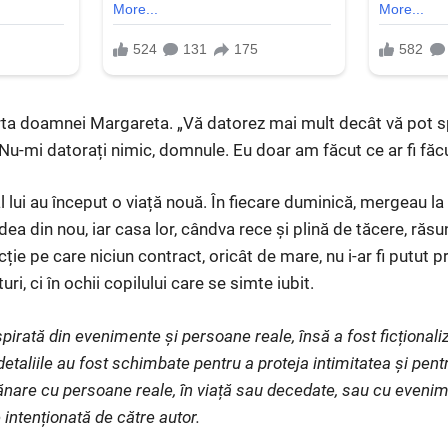
arta doamnei Margareta. „Vă datorez mai mult decât vă pot sp
Nu-mi datorați nimic, domnule. Eu doar am făcut ce ar fi fă
tăl lui au început o viață nouă. În fiecare duminică, mergeau
dea din nou, iar casa lor, cândva rece și plină de tăcere, răsu
cție pe care niciun contract, oricât de mare, nu i-ar fi putut 
ri, ci în ochii copilului care se simte iubit.
pirată din evenimente și persoane reale, însă a fost ficționaliz
etaliile au fost schimbate pentru a proteja intimitatea și pent
nare cu persoane reale, în viață sau decedate, sau cu evenim
 intenționată de către autor.