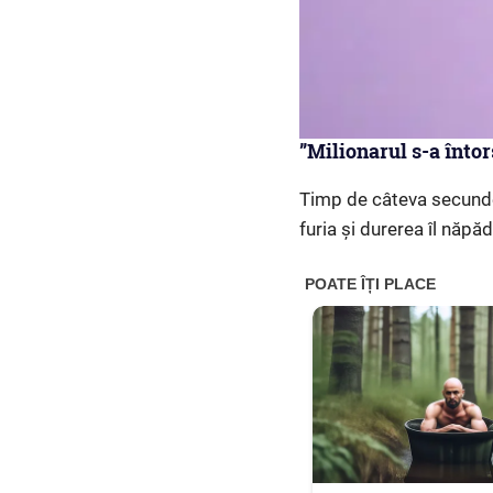
”Milionarul s-a întor
Timp de câteva secunde,
furia și durerea îl năpă