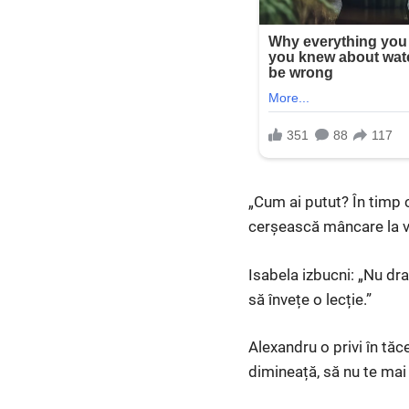
„Cum ai putut? În timp 
cerșească mâncare la v
Isabela izbucni: „Nu dr
să învețe o lecție.”
Alexandru o privi în tă
dimineață, să nu te mai 