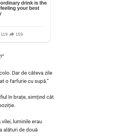
?”
colo. Dar de câteva zile
at o farfurie cu supă.”
iul în brațe, simțind cât
oziție.
vilei, luminile erau
a alături de două