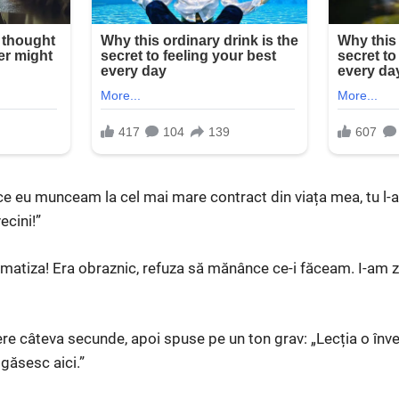
ce eu munceam la cel mai mare contract din viața mea, tu l-ai
ecini!”
amatiza! Era obraznic, refuza să mănânce ce-i făceam. I-am z
cere câteva secunde, apoi spuse pe un ton grav: „Lecția o înv
găsesc aici.”