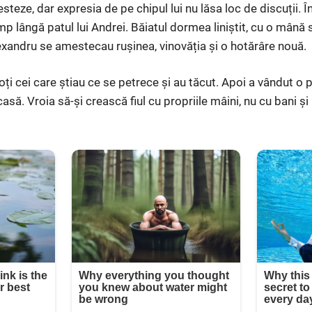
teze, dar expresia de pe chipul lui nu lăsa loc de discuții. 
p lângă patul lui Andrei. Băiatul dormea liniștit, cu o mână s
 Alexandru se amestecau rușinea, vinovăția și o hotărâre nouă.
oți cei care știau ce se petrece și au tăcut. Apoi a vândut o
asă. Vroia să-și crească fiul cu propriile mâini, nu cu bani și