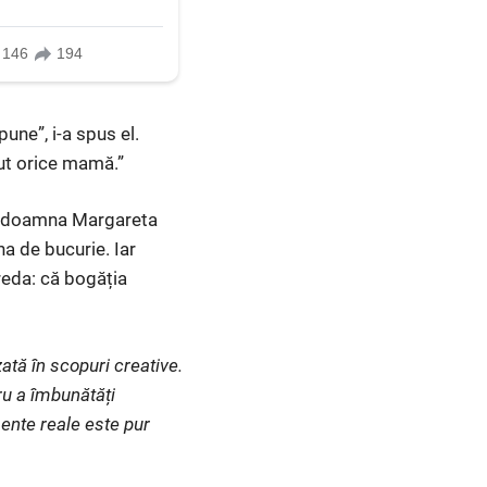
une”, i-a spus el.
cut orice mamă.”
 la doamna Margareta
na de bucurie. Iar
preda: că bogăția
ată în scopuri creative.
ru a îmbunătăți
ente reale este pur