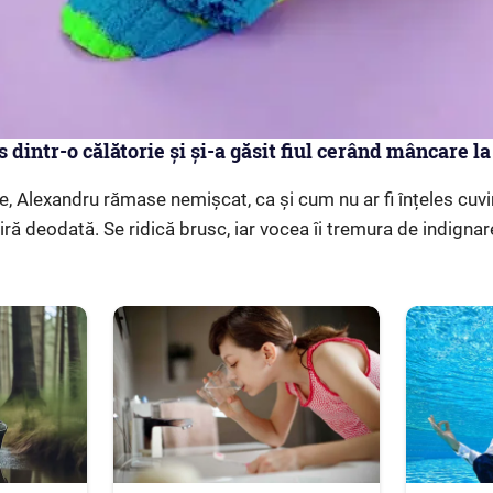
s dintr-o călătorie și și-a găsit fiul cerând mâncare la
 Alexandru rămase nemișcat, ca și cum nu ar fi înțeles cuvint
diră deodată. Se ridică brusc, iar vocea îi tremura de indignar