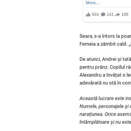
Seara, s-a întors la po
Femeia a zâmbit cald. „
De atunci, Andrei și ta
pentru prânz. Copilul râ
Alexandru a învățat o le
adevărată nu stă în contu
Această lucrare este ins
Numele, personajele și d
narațiunea. Orice asemă
întâmplătoare și nu este