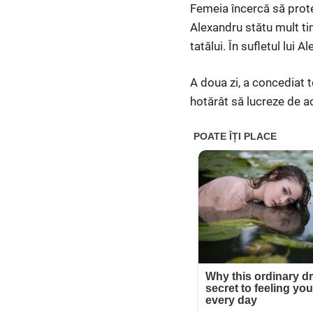
Femeia încercă să protes
Alexandru stătu mult tim
tatălui. În sufletul lui
A doua zi, a concediat t
hotărât să lucreze de ac