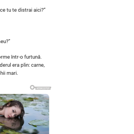
e tu te distrai aici?”
meu?”
rme într-o furtună.
erul era plin: carne,
hii mari.