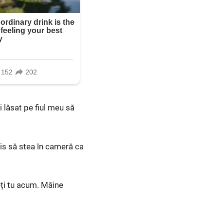
 lăsat pe fiul meu să
is să stea în cameră ca
eți tu acum. Mâine