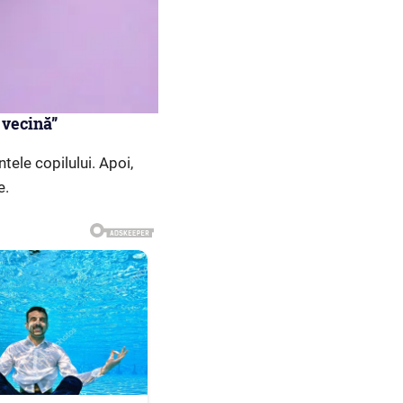
 vecină”
ele copilului. Apoi,
e.