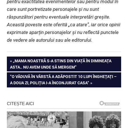
pentru exactitatea evenimentelor sau pentru modul în
care sunt portretizate personajele și nu sunt
răspunzători pentru eventuale interpretări greșite.
Această poveste este oferită „ca atare”, iar orice opinii
exprimate aparțin personajelor și nu reflectă punctele
de vedere ale autorului sau ale editorului.
Navigare
PREVIOUS
„MAMA NOASTRĂ S-A STINS DIN VIAȚĂ ÎN DIMINEAȚA
POST:
ASTA.. NU AVEM UNDE SĂ MERGEM”
în
NEXT
”O VĂDUVĂ ÎN VÂRSTĂ A ADĂPOSTIT 10 LUPI ÎNGHEȚAȚI –
articole
POST:
A DOUA ZI, POLIȚIA I-A ÎNCONJURAT CASA”