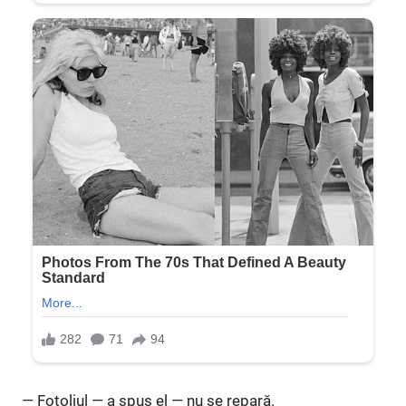
— Fotoliul — a spus el — nu se repară.