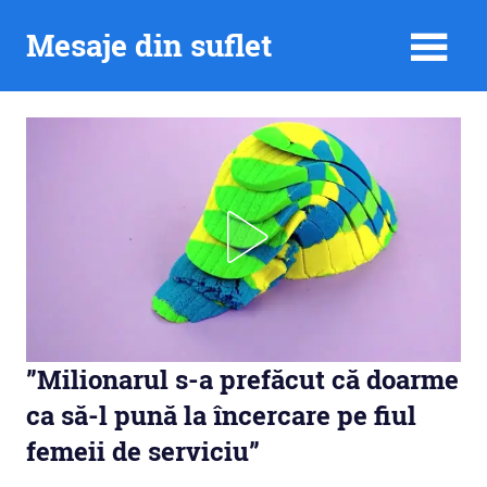
Skip
Mesaje din suflet
to
content
”Milionarul s-a prefăcut că doarme
ca să-l pună la încercare pe fiul
femeii de serviciu”