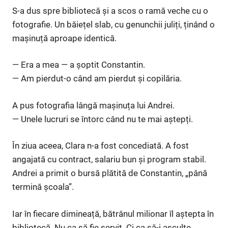
S-a dus spre bibliotecă și a scos o ramă veche cu o
fotografie. Un băiețel slab, cu genunchii juliți, ținând o
mașinuță aproape identică.
— Era a mea — a șoptit Constantin.
— Am pierdut-o când am pierdut și copilăria.
A pus fotografia lângă mașinuța lui Andrei.
— Unele lucruri se întorc când nu te mai aștepți.
În ziua aceea, Clara n-a fost concediată. A fost
angajată cu contract, salariu bun și program stabil.
Andrei a primit o bursă plătită de Constantin, „până
termină școala”.
Iar în fiecare dimineață, bătrânul milionar îl aștepta în
bibliotecă. Nu ca să fie servit. Ci ca să-i asculte