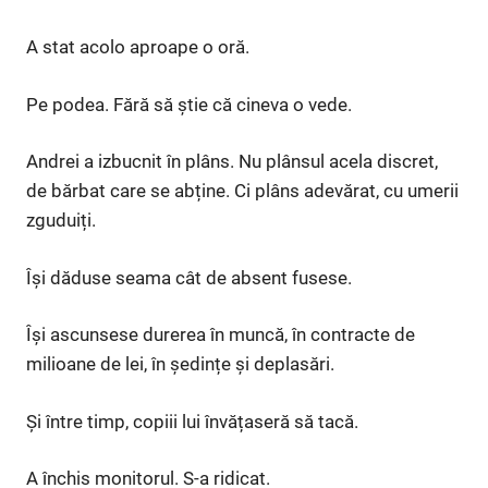
A stat acolo aproape o oră.
Pe podea. Fără să știe că cineva o vede.
Andrei a izbucnit în plâns. Nu plânsul acela discret,
de bărbat care se abține. Ci plâns adevărat, cu umerii
zguduiți.
Își dăduse seama cât de absent fusese.
Își ascunsese durerea în muncă, în contracte de
milioane de lei, în ședințe și deplasări.
Și între timp, copiii lui învățaseră să tacă.
A închis monitorul. S-a ridicat.