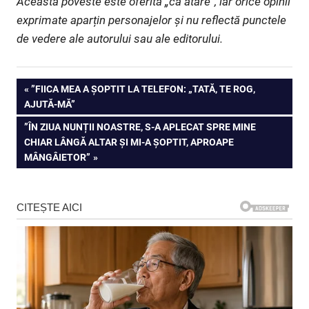
Această poveste este oferită „ca atare”, iar orice opinii
exprimate aparțin personajelor și nu reflectă punctele
de vedere ale autorului sau ale editorului.
Navigare
PREVIOUS
”FIICA MEA A ȘOPTIT LA TELEFON: „TATĂ, TE ROG,
POST:
AJUTĂ-MĂ”
în
NEXT
”ÎN ZIUA NUNȚII NOASTRE, S-A APLECAT SPRE MINE
articole
POST:
CHIAR LÂNGĂ ALTAR ȘI MI-A ȘOPTIT, APROAPE
MÂNGÂIETOR”