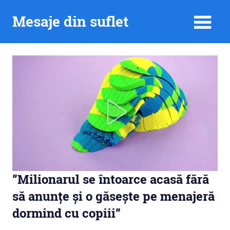
Skip
Mesaje din suflet
to
content
”Milionarul se întoarce acasă fără
să anunțe și o găsește pe menajeră
dormind cu copiii”