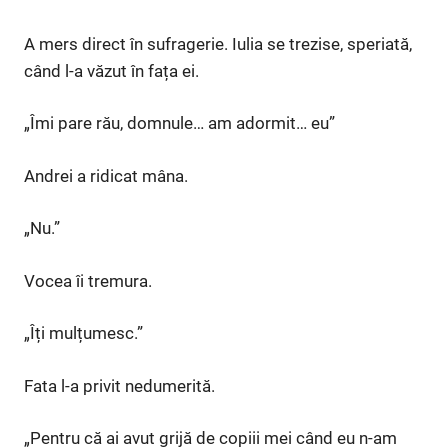
A mers direct în sufragerie. Iulia se trezise, speriată,
când l-a văzut în fața ei.
„Îmi pare rău, domnule… am adormit… eu”
Andrei a ridicat mâna.
„Nu.”
Vocea îi tremura.
„Îți mulțumesc.”
Fata l-a privit nedumerită.
„Pentru că ai avut grijă de copiii mei când eu n-am