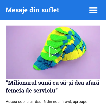
Skip
Mesaje din suflet
to
content
”Milionarul sună ca să-și dea afară
femeia de serviciu”
Vocea copilului răsună din nou, firavă, aproape