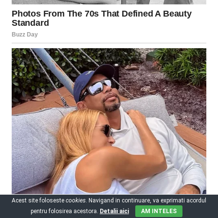
Acest site foloseste
cookies
. Navigand in continuare, va exprimati acordul
pentru folosirea acestora.
Detalii aici
AM INTELES