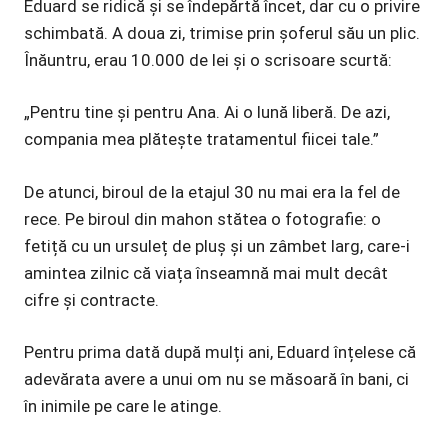
Eduard se ridică și se îndepărtă încet, dar cu o privire
schimbată. A doua zi, trimise prin șoferul său un plic.
Înăuntru, erau 10.000 de lei și o scrisoare scurtă:
„Pentru tine și pentru Ana. Ai o lună liberă. De azi,
compania mea plătește tratamentul fiicei tale.”
De atunci, biroul de la etajul 30 nu mai era la fel de
rece. Pe biroul din mahon stătea o fotografie: o
fetiță cu un ursuleț de pluș și un zâmbet larg, care-i
amintea zilnic că viața înseamnă mai mult decât
cifre și contracte.
Pentru prima dată după mulți ani, Eduard înțelese că
adevărata avere a unui om nu se măsoară în bani, ci
în inimile pe care le atinge.