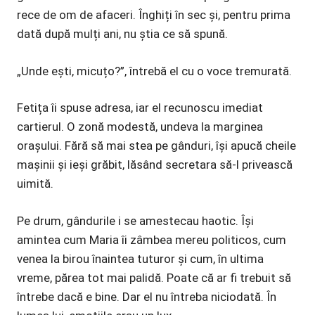
rece de om de afaceri. Înghiți în sec și, pentru prima
dată după mulți ani, nu știa ce să spună.
„Unde ești, micuțo?”, întrebă el cu o voce tremurată.
Fetița îi spuse adresa, iar el recunoscu imediat
cartierul. O zonă modestă, undeva la marginea
orașului. Fără să mai stea pe gânduri, își apucă cheile
mașinii și ieși grăbit, lăsând secretara să-l privească
uimită.
Pe drum, gândurile i se amestecau haotic. Își
amintea cum Maria îi zâmbea mereu politicos, cum
venea la birou înaintea tuturor și cum, în ultima
vreme, părea tot mai palidă. Poate că ar fi trebuit să
întrebe dacă e bine. Dar el nu întreba niciodată. În