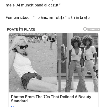
mele. Ai muncit până ai căzut.”
Femeia izbucni în plâns, iar fetița îi sări în brațe.