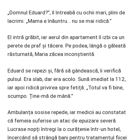
„Domnul Eduard?”, îl întreabă cu ochii mari, plini de
lacrimi. „Mama e înăuntru… nu se mai ridică.”
El intră grăbit, iar aerul din apartament îl izbi ca un
perete de praf și tăcere. Pe podea, lângă o găleată
răsturnată, Maria zăcea inconștientă.
Eduard se repezi și, fără să gândească, îi verifică
pulsul. Era slab, dar era acolo. Sună imediat la 112,
iar apoi ridică privirea spre fetiță. „Totul va fi bine,
scumpo. Ține-mă de mână.”
Ambulanța sosise repede, iar medicii au constatat
că femeia suferise un atac de epuizare severă.
Lucrase nopți întregi la o curățenie într-un hotel,
încercând să strângă bani pentru tratamentul fiicei