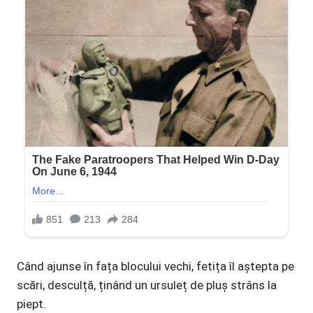
Când ajunse în fața blocului vechi, fetița îl aștepta pe
scări, desculță, ținând un ursuleț de pluș strâns la
piept.