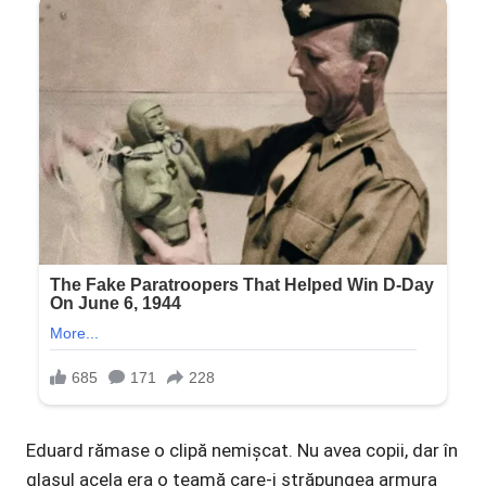
Eduard rămase o clipă nemișcat. Nu avea copii, dar în
glasul acela era o teamă care-i străpungea armura