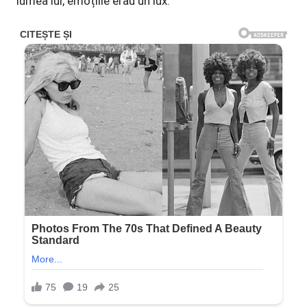
lumea lui, emoțiile erau un lux.