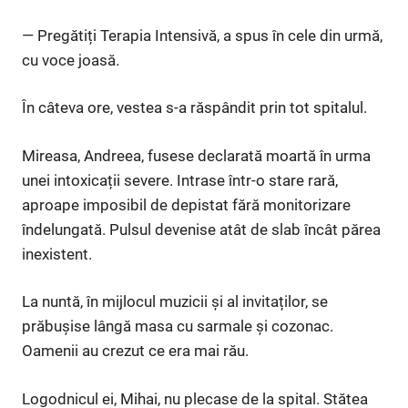
— Pregătiți Terapia Intensivă, a spus în cele din urmă,
cu voce joasă.
În câteva ore, vestea s-a răspândit prin tot spitalul.
Mireasa, Andreea, fusese declarată moartă în urma
unei intoxicații severe. Intrase într-o stare rară,
aproape imposibil de depistat fără monitorizare
îndelungată. Pulsul devenise atât de slab încât părea
inexistent.
La nuntă, în mijlocul muzicii și al invitaților, se
prăbușise lângă masa cu sarmale și cozonac.
Oamenii au crezut ce era mai rău.
Logodnicul ei, Mihai, nu plecase de la spital. Stătea