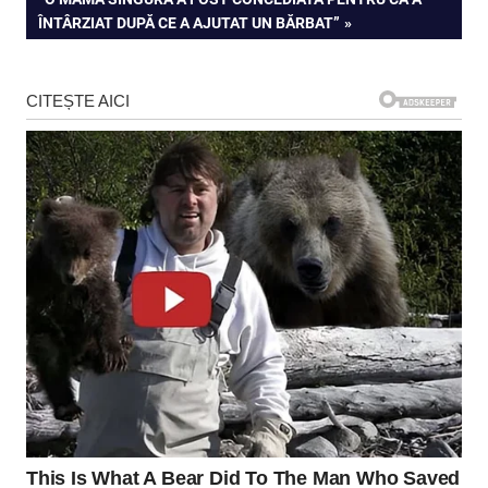
articole
POST:
ÎNTÂRZIAT DUPĂ CE A AJUTAT UN BĂRBAT”