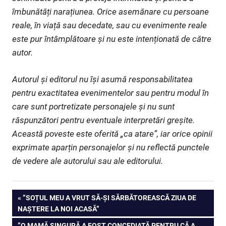
îmbunătăți narațiunea. Orice asemănare cu persoane
reale, în viață sau decedate, sau cu evenimente reale
este pur întâmplătoare și nu este intenționată de către
autor.
Autorul și editorul nu își asumă responsabilitatea
pentru exactitatea evenimentelor sau pentru modul în
care sunt portretizate personajele și nu sunt
răspunzători pentru eventuale interpretări greșite.
Această poveste este oferită „ca atare”, iar orice opinii
exprimate aparțin personajelor și nu reflectă punctele
de vedere ale autorului sau ale editorului.
Navigare
PREVIOUS
”SOȚUL MEU A VRUT SĂ-ȘI SĂRBĂTOREASCĂ ZIUA DE
POST:
NAȘTERE LA NOI ACASĂ”
în
NEXT
”O MAMĂ SINGURĂ A FOST CONCEDIATĂ PENTRU CĂ A