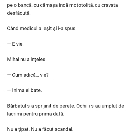
pe o bancă, cu cămașa încă mototolită, cu cravata
desfăcută.
Când medicul a ieșit și i-a spus:
— E vie.
Mihai nu a înțeles.
— Cum adică… vie?
— Inima ei bate.
Bărbatul s-a sprijinit de perete. Ochii i s-au umplut de
lacrimi pentru prima dată.
Nu a țipat. Nu a făcut scandal.