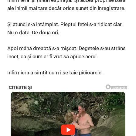
Infirmiera își ținea respirația. Își auzea propriile bătăi
ale inimii mai tare decât orice sunet din înregistrare.
Și atunci s-a întâmplat. Pieptul fetei s-a ridicat clar.
Nu o dată. De două ori.
Apoi mâna dreaptă s-a mișcat. Degetele s-au strâns
încet, ca și cum ar fi vrut să apuce aerul.
Infirmiera a simțit cum i se taie picioarele.