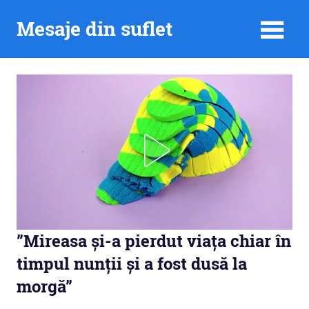
Skip
Mesaje din suflet
to
content
”Mireasa și-a pierdut viața chiar în
timpul nunții și a fost dusă la
morgă”