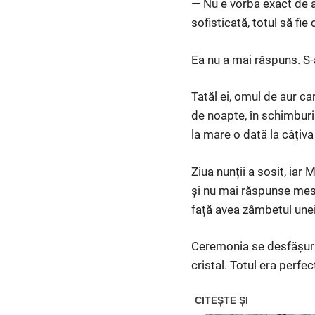
— Nu e vorba exact de a
sofisticată, totul să fie
Ea nu a mai răspuns. S-a
Tatăl ei, omul de aur c
de noapte, în schimburi 
la mare o dată la câțiva
Ziua nunții a sosit, iar 
și nu mai răspunse mesaj
față avea zâmbetul unei 
Ceremonia se desfășura
cristal. Totul era perfe