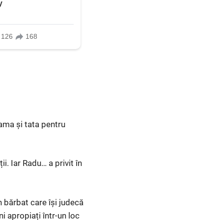
ama și tata pentru
i. Iar Radu… a privit în
n bărbat care își judecă
i apropiați într-un loc