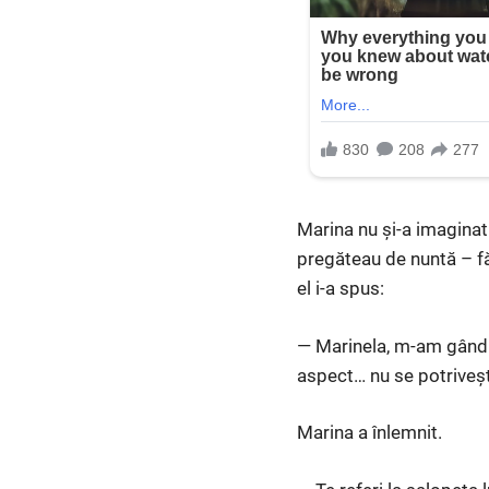
Marina nu și-a imaginat 
pregăteau de nuntă – făr
el i-a spus:
— Marinela, m-am gândit…
aspect… nu se potriveșt
Marina a înlemnit.