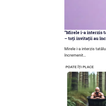
”Mirele i-a interzis 
– toți invitații au î
Mirele i-a interzis tatăl
încremenit…