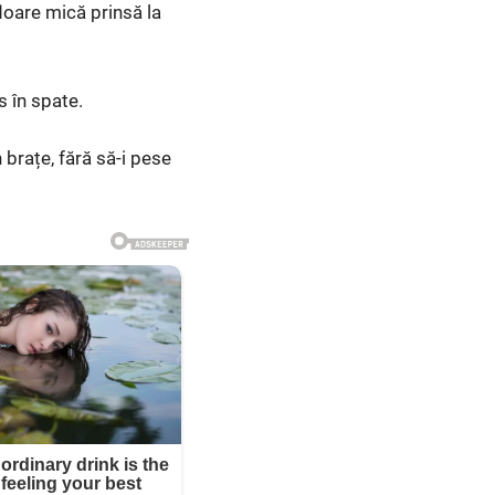
floare mică prinsă la
s în spate.
n brațe, fără să-i pese