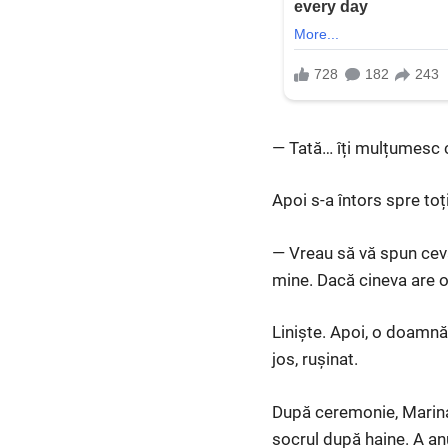
— Tată… îți mulțumesc c
Apoi s-a întors spre toți
— Vreau să vă spun ceva
mine. Dacă cineva are 
Liniște. Apoi, o doamnă 
jos, rușinat.
După ceremonie, Marina 
socrul după haine. A anu