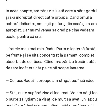
În acea noapte, am zărit o siluetă care a sărit gardul
și s-a îndreptat direct către groapă. Când omul a
coborât înăuntru, am ieșit pe furiș din casă și m-am
apropiat. Dar nu-mi venea să cred pe cine vedeam
acolo, pentru că era…
…fratele meu mai mic, Radu. Purta o lanternă fixată
pe frunte și se uita concentrat la pământ, complet
absorbit de ce făcea. Când m-a zărit, a tresărit atât
de tare încât era cât pe ce să scape lanterna.
— Ce faci, Radu?! aproape am strigat eu, încă năuc.
— Stai, nu te supăra! zise el încurcat. Voiam să-ți fac
o surpriză. Știam că visați de mult să aveți un iaz cu
pești în grădină și m-am gândit să-l pregătesc cât