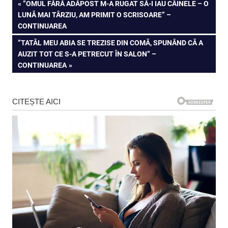
Navigare
PREVIOUS
”OMUL FĂRĂ ADĂPOST M-A RUGAT SĂ-I IAU CÂINELE – O
POST:
LUNĂ MAI TÂRZIU, AM PRIMIT O SCRISOARE” –
în
CONTINUAREA
articole
NEXT
”TATĂL MEU ABIA SE TREZISE DIN COMĂ, SPUNÂND CĂ A
POST:
AUZIT TOT CE S-A PETRECUT ÎN SALON” –
CONTINUAREA