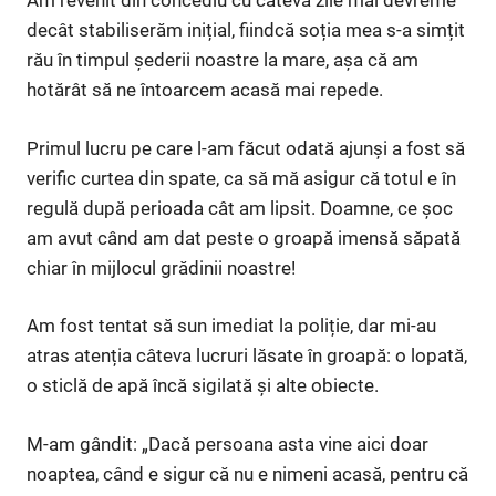
Am revenit din concediu cu câteva zile mai devreme
decât stabiliserăm inițial, fiindcă soția mea s-a simțit
rău în timpul șederii noastre la mare, așa că am
hotărât să ne întoarcem acasă mai repede.
Primul lucru pe care l-am făcut odată ajunși a fost să
verific curtea din spate, ca să mă asigur că totul e în
regulă după perioada cât am lipsit. Doamne, ce șoc
am avut când am dat peste o groapă imensă săpată
chiar în mijlocul grădinii noastre!
Am fost tentat să sun imediat la poliție, dar mi-au
atras atenția câteva lucruri lăsate în groapă: o lopată,
o sticlă de apă încă sigilată și alte obiecte.
M-am gândit: „Dacă persoana asta vine aici doar
noaptea, când e sigur că nu e nimeni acasă, pentru că