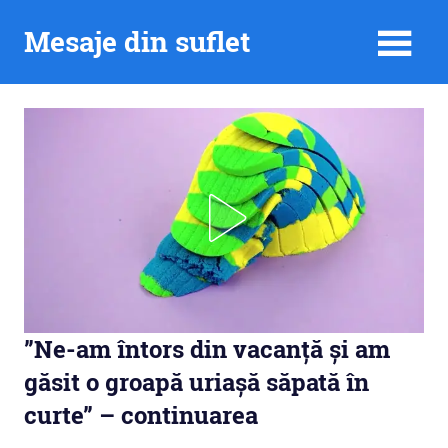
Skip
Mesaje din suflet
to
content
”Ne-am întors din vacanță și am
găsit o groapă uriașă săpată în
curte” – continuarea