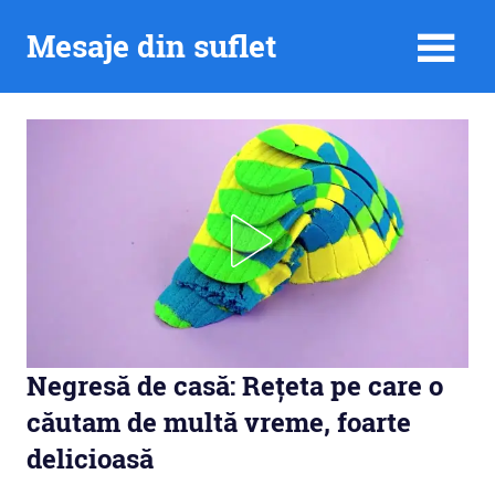
Skip
Mesaje din suflet
to
content
Negresă de casă: Rețeta pe care o
căutam de multă vreme, foarte
delicioasă