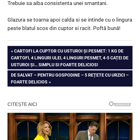
Trebuie sa aiba consistenta unei smantani.
Glazura se toarna apoi calda si se intinde cu o lingura
peste blatul scos din cuptor si racit. Poftă bună!
Navigare
PREVIOUS
CARTOFI LA CUPTOR CU USTUROI ȘI PESMET: 1 KG DE
POST:
CARTOFI, 4 LINGURI ULEI, 4 LINGURI PESMET, 4-5 CAȚEI DE
în
USTUROI ȘI… SIMPLU SI FOARTE DELICIOS!
articole
NEXT
DE SALVAT – PENTRU GOSPODINE – 5 REȚETE CU URZICI –
POST:
FOARTE DELICIOS