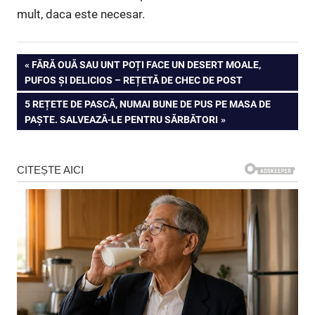
mult, daca este necesar.
Navigare
PREVIOUS
FĂRĂ OUĂ SAU UNT POȚI FACE UN DESERT MOALE,
POST:
PUFOS ȘI DELICIOS – REȚETĂ DE CHEC DE POST
în
NEXT
5 REȚETE DE PASCĂ, NUMAI BUNE DE PUS PE MASA DE
articole
POST:
PAȘTE. SALVEAZĂ-LE PENTRU SĂRBĂTORI