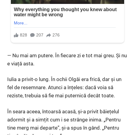
— Nu mai am putere. În fiecare zi e tot mai greu. Și nu
e viață asta.
Iulia a privit-o lung. În ochii Olgăi era frică, dar și un
fel de resemnare. Atunci a înțeles: dacă voia să
reziste, trebuia să fie mai puternică decât toate.
În seara aceea, întoarsă acasă, și-a privit băiețelul
adormit și a simțit cum i se strânge inima. „Pentru
tine merg mai departe”, și-a spus în gând. „Pentru