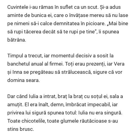
Cuvintele i-au rămas în suflet ca un scut. Și-a adus
aminte de bunica ei, care o învățase mereu să nu lase
pe nimeni să-i calce demnitatea în picioare. „Mai bine
să rupi tăcerea decât să te rupi pe tine”, îi spunea
bătrâna.
Timpul a trecut, iar momentul decisiv a sosit la
banchetul anual al firmei. Toți erau prezenți, iar Vera
și Inna se pregăteau să strălucească, sigure că vor
domina seara.
Dar când Iulia a intrat, braț la braț cu soțul ei, sala a
amuțit. El era înalt, demn, îmbrăcat impecabil, iar
privirea lui sigură spunea totul: Iulia nu era singură.
Toate chicotelile, toate glumele răutăcioase s-au
stins brusc.