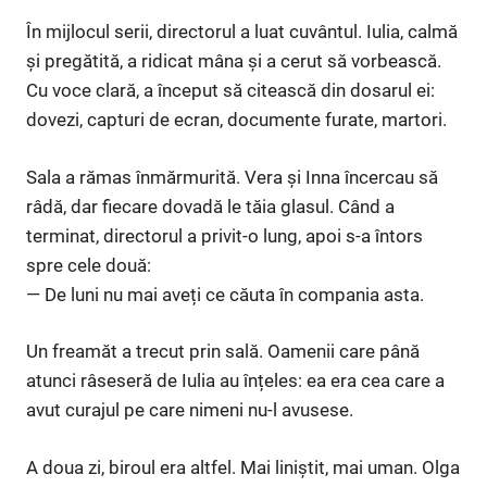
În mijlocul serii, directorul a luat cuvântul. Iulia, calmă
și pregătită, a ridicat mâna și a cerut să vorbească.
Cu voce clară, a început să citească din dosarul ei:
dovezi, capturi de ecran, documente furate, martori.
Sala a rămas înmărmurită. Vera și Inna încercau să
râdă, dar fiecare dovadă le tăia glasul. Când a
terminat, directorul a privit-o lung, apoi s-a întors
spre cele două:
— De luni nu mai aveți ce căuta în compania asta.
Un freamăt a trecut prin sală. Oamenii care până
atunci râseseră de Iulia au înțeles: ea era cea care a
avut curajul pe care nimeni nu-l avusese.
A doua zi, biroul era altfel. Mai liniștit, mai uman. Olga