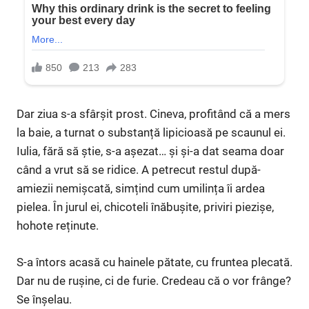
Dar ziua s-a sfârșit prost. Cineva, profitând că a mers
la baie, a turnat o substanță lipicioasă pe scaunul ei.
Iulia, fără să știe, s-a așezat… și și-a dat seama doar
când a vrut să se ridice. A petrecut restul după-
amiezii nemișcată, simțind cum umilința îi ardea
pielea. În jurul ei, chicoteli înăbușite, priviri piezișe,
hohote reținute.
S-a întors acasă cu hainele pătate, cu fruntea plecată.
Dar nu de rușine, ci de furie. Credeau că o vor frânge?
Se înșelau.