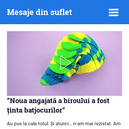
Skip
Mesaje din suflet
to
content
”Noua angajată a biroului a fost
ținta batjocurilor”
Au pus la cale totul. Și atunci… n-am mai rezistat. Am