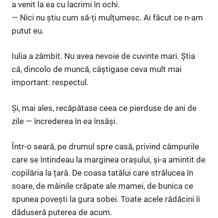
a venit la ea cu lacrimi în ochi.
— Nici nu știu cum să-ți mulțumesc. Ai făcut ce n-am
putut eu.
Iulia a zâmbit. Nu avea nevoie de cuvinte mari. Știa
că, dincolo de muncă, câștigase ceva mult mai
important: respectul.
Și, mai ales, recăpătase ceea ce pierduse de ani de
zile — încrederea în ea însăși.
Într-o seară, pe drumul spre casă, privind câmpurile
care se întindeau la marginea orașului, și-a amintit de
copilăria la țară. De coasa tatălui care strălucea în
soare, de mâinile crăpate ale mamei, de bunica ce
spunea povești la gura sobei. Toate acele rădăcini îi
dăduseră puterea de acum.