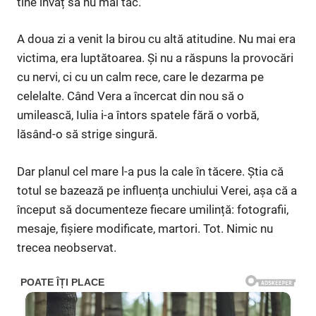
tine învăț să nu mai tac.”
A doua zi a venit la birou cu altă atitudine. Nu mai era
victima, era luptătoarea. Și nu a răspuns la provocări
cu nervi, ci cu un calm rece, care le dezarma pe
celelalte. Când Vera a încercat din nou să o
umilească, Iulia i-a întors spatele fără o vorbă,
lăsând-o să strige singură.
Dar planul cel mare l-a pus la cale în tăcere. Știa că
totul se bazează pe influența unchiului Verei, așa că a
început să documenteze fiecare umilință: fotografii,
mesaje, fișiere modificate, martori. Tot. Nimic nu
trecea neobservat.