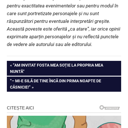
pentru exactitatea evenimentelor sau pentru modul în
care sunt portretizate personajele și nu sunt
răspunzători pentru eventuale interpretări greșite.
Această poveste este oferită „ca atare”, iar orice opinii
exprimate aparțin personajelor și nu reflectă punctele
de vedere ale autorului sau ale editorului.
Navigare
PREVIOUS
”AM INVITAT FOSTA MEA SOȚIE LA PROPRIA MEA
POST:
NUNTĂ”
în
NEXT
”– MI-E SILĂ DE TINE ÎNCĂ DIN PRIMA NOAPTE DE
articole
POST:
CĂSNICIE!”