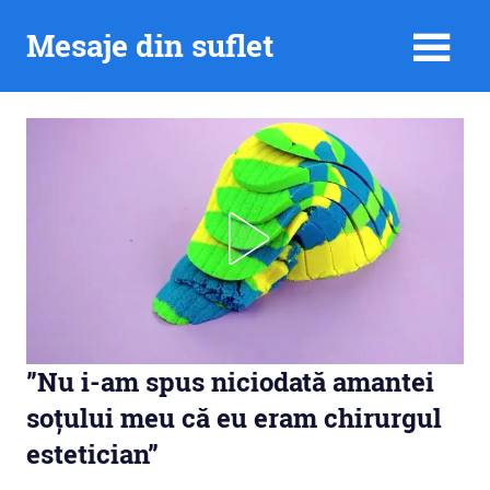
Skip
Mesaje din suflet
to
content
”Nu i-am spus niciodată amantei
soțului meu că eu eram chirurgul
estetician”