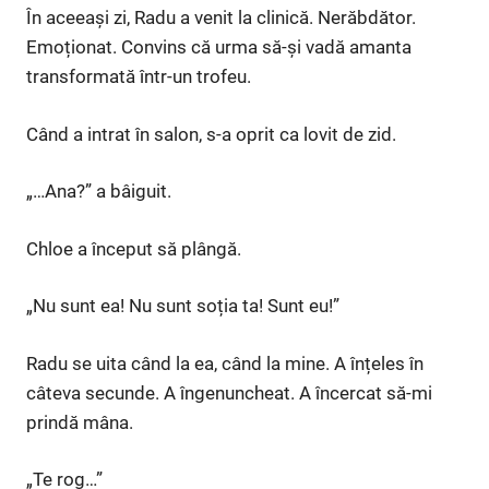
În aceeași zi, Radu a venit la clinică. Nerăbdător.
Emoționat. Convins că urma să-și vadă amanta
transformată într-un trofeu.
Când a intrat în salon, s-a oprit ca lovit de zid.
„…Ana?” a bâiguit.
Chloe a început să plângă.
„Nu sunt ea! Nu sunt soția ta! Sunt eu!”
Radu se uita când la ea, când la mine. A înțeles în
câteva secunde. A îngenuncheat. A încercat să-mi
prindă mâna.
„Te rog…”