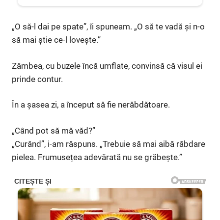
„O să-l dai pe spate”, îi spuneam. „O să te vadă și n-o
să mai știe ce-l lovește.”
Zâmbea, cu buzele încă umflate, convinsă că visul ei
prinde contur.
În a șasea zi, a început să fie nerăbdătoare.
„Când pot să mă văd?”
„Curând”, i-am răspuns. „Trebuie să mai aibă răbdare
pielea. Frumusețea adevărată nu se grăbește.”