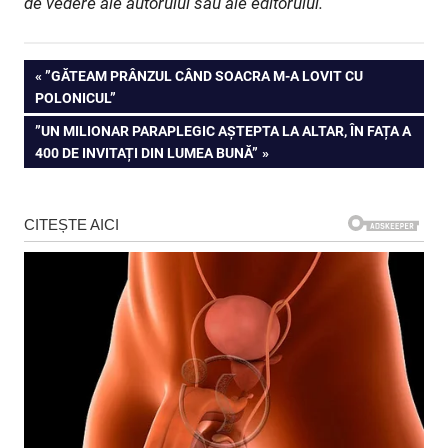
de vedere ale autorului sau ale editorului.
Navigare
PREVIOUS
”GĂTEAM PRÂNZUL CÂND SOACRA M-A LOVIT CU
POST:
POLONICUL”
în
NEXT
”UN MILIONAR PARAPLEGIC AȘTEPTA LA ALTAR, ÎN FAȚA A
articole
POST:
400 DE INVITAȚI DIN LUMEA BUNĂ”