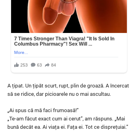
A țipat. Un țipăt scurt, rupt, plin de groază. A încercat
să se ridice, dar picioarele nu o mai ascultau.
„Ai spus că mă faci frumoasă!”
„Te-am făcut exact cum ai cerut”, am răspuns. „Mai
bună decât ea. Ai viața ei. Fața ei. Tot ce disprețuiai.”