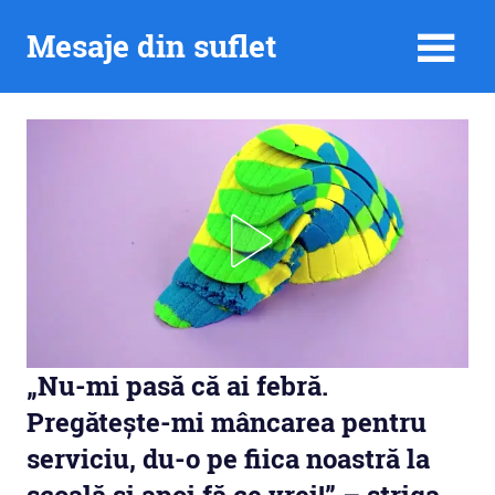
Skip
Mesaje din suflet
to
content
„Nu-mi pasă că ai febră.
Pregătește-mi mâncarea pentru
serviciu, du-o pe fiica noastră la