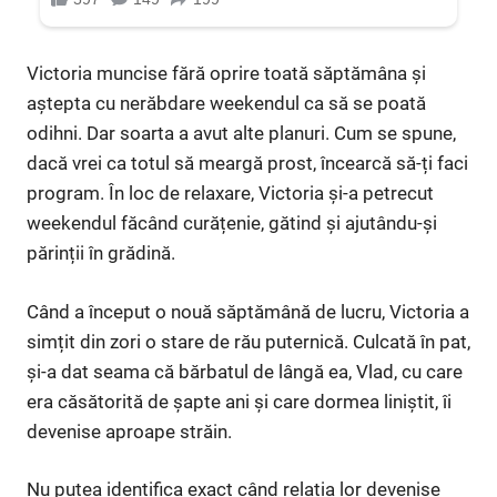
Victoria muncise fără oprire toată săptămâna și
aștepta cu nerăbdare weekendul ca să se poată
odihni. Dar soarta a avut alte planuri. Cum se spune,
dacă vrei ca totul să meargă prost, încearcă să-ți faci
program. În loc de relaxare, Victoria și-a petrecut
weekendul făcând curățenie, gătind și ajutându-și
părinții în grădină.
Când a început o nouă săptămână de lucru, Victoria a
simțit din zori o stare de rău puternică. Culcată în pat,
și-a dat seama că bărbatul de lângă ea, Vlad, cu care
era căsătorită de șapte ani și care dormea liniștit, îi
devenise aproape străin.
Nu putea identifica exact când relația lor devenise