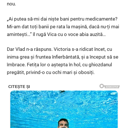
nou.
„Ai putea să-mi dai niște bani pentru medicamente?
Mi-am dat toți banii pe rata la mașină, dacă nu-ți mai
amintești…” îl rugă Vica cu o voce abia auzită…
Dar Vlad n-a răspuns. Victoria s-a ridicat încet, cu
inima grea și fruntea înfierbântată, și a început să se
îmbrace. Fetița lor o aștepta în hol, cu ghiozdanul
pregătit, privind-o cu ochi mari și obosiți.