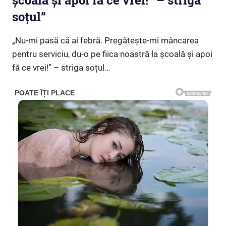
școală și apoi fă ce vrei!” – striga
soțul”
„Nu-mi pasă că ai febră. Pregătește-mi mâncarea
pentru serviciu, du-o pe fiica noastră la școală și apoi
fă ce vrei!” – striga soțul…