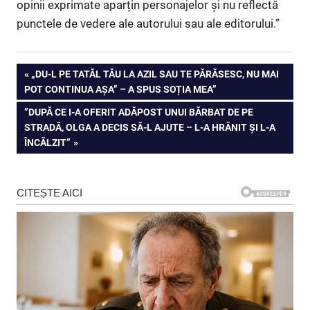
opinii exprimate aparțin personajelor și nu reflectă
punctele de vedere ale autorului sau ale editorului.”
Navigare
PREVIOUS
„DU-L PE TATĂL TĂU LA AZIL SAU TE PĂRĂSESC, NU MAI
POST:
POT CONTINUA AȘA” – A SPUS SOȚIA MEA”
în
NEXT
”DUPĂ CE I-A OFERIT ADĂPOST UNUI BĂRBAT DE PE
articole
POST:
STRADĂ, OLGA A DECIS SĂ-L AJUTE – L-A HRĂNIT ȘI L-A
ÎNCĂLZIT”