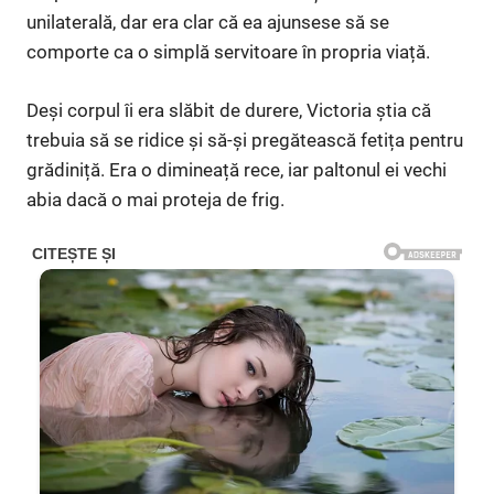
unilaterală, dar era clar că ea ajunsese să se
comporte ca o simplă servitoare în propria viață.
Deși corpul îi era slăbit de durere, Victoria știa că
trebuia să se ridice și să-și pregătească fetița pentru
grădiniță. Era o dimineață rece, iar paltonul ei vechi
abia dacă o mai proteja de frig.