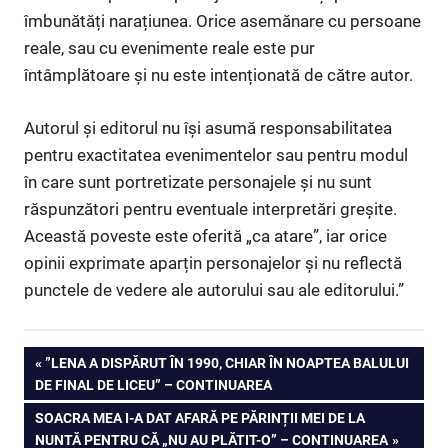
îmbunătăți narațiunea. Orice asemănare cu persoane
reale, sau cu evenimente reale este pur
întâmplătoare și nu este intenționată de către autor.
Autorul și editorul nu își asumă responsabilitatea
pentru exactitatea evenimentelor sau pentru modul
în care sunt portretizate personajele și nu sunt
răspunzători pentru eventuale interpretări greșite.
Această poveste este oferită „ca atare”, iar orice
opinii exprimate aparțin personajelor și nu reflectă
punctele de vedere ale autorului sau ale editorului.”
Navigare
PREVIOUS
”LENA A DISPĂRUT ÎN 1990, CHIAR ÎN NOAPTEA BALULUI
POST:
DE FINAL DE LICEU” – CONTINUAREA
în
NEXT
SOACRA MEA I-A DAT AFARĂ PE PĂRINȚII MEI DE LA
articole
POST:
NUNTĂ PENTRU CĂ „NU AU PLĂTIT-O” – CONTINUAREA