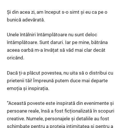
Și din acea zi, am început s-o simt și eu ca pe o
bunică adevărată.
Unele întâlniri întâmplătoare nu sunt deloc
întâmplătoare. Sunt daruri. Iar pe mine, bătrâna
aceea oarbă m-a învățat să văd mai clar decât
oricând.
Dacă ți-a plăcut povestea, nu uita să o distribui cu
prietenii tăi! Împreună putem duce mai departe
emoția și inspirația.
”Această poveste este inspirată din evenimente și
persoane reale, însă a fost ficționalizată în scopuri
creative. Numele, personajele și detaliile au fost
schimbate pentru a proteja intimitatea și pentru a