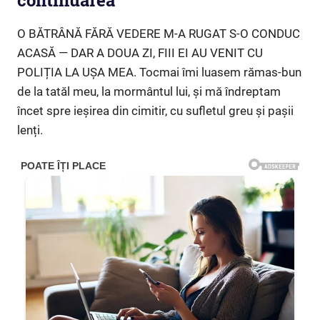
continuarea
O BĂTRÂNĂ FĂRĂ VEDERE M-A RUGAT S-O CONDUC
ACASĂ — DAR A DOUA ZI, FIII EI AU VENIT CU
POLIȚIA LA UȘA MEA. Tocmai îmi luasem rămas-bun
de la tatăl meu, la mormântul lui, și mă îndreptam
încet spre ieșirea din cimitir, cu sufletul greu și pașii
lenți.