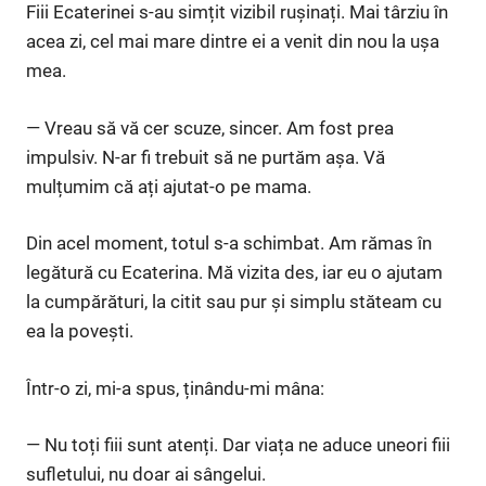
Fiii Ecaterinei s-au simțit vizibil rușinați. Mai târziu în
acea zi, cel mai mare dintre ei a venit din nou la ușa
mea.
— Vreau să vă cer scuze, sincer. Am fost prea
impulsiv. N-ar fi trebuit să ne purtăm așa. Vă
mulțumim că ați ajutat-o pe mama.
Din acel moment, totul s-a schimbat. Am rămas în
legătură cu Ecaterina. Mă vizita des, iar eu o ajutam
la cumpărături, la citit sau pur și simplu stăteam cu
ea la povești.
Într-o zi, mi-a spus, ținându-mi mâna:
— Nu toți fiii sunt atenți. Dar viața ne aduce uneori fiii
sufletului, nu doar ai sângelui.