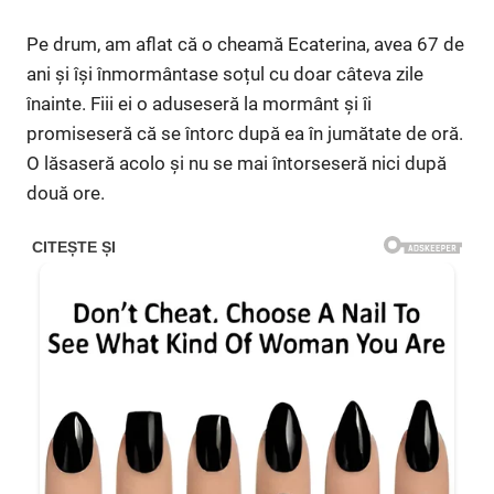
Pe drum, am aflat că o cheamă Ecaterina, avea 67 de
ani și își înmormântase soțul cu doar câteva zile
înainte. Fiii ei o aduseseră la mormânt și îi
promiseseră că se întorc după ea în jumătate de oră.
O lăsaseră acolo și nu se mai întorseseră nici după
două ore.