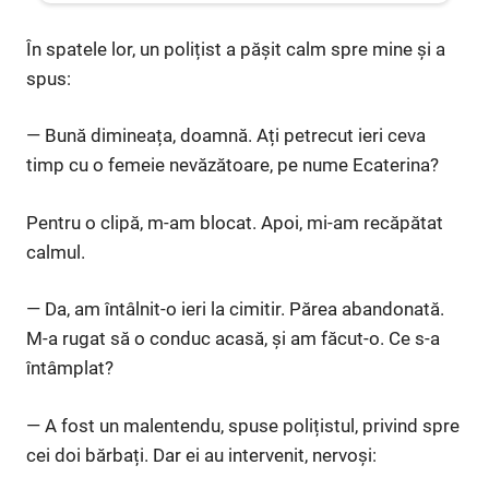
În spatele lor, un polițist a pășit calm spre mine și a
spus:
— Bună dimineața, doamnă. Ați petrecut ieri ceva
timp cu o femeie nevăzătoare, pe nume Ecaterina?
Pentru o clipă, m-am blocat. Apoi, mi-am recăpătat
calmul.
— Da, am întâlnit-o ieri la cimitir. Părea abandonată.
M-a rugat să o conduc acasă, și am făcut-o. Ce s-a
întâmplat?
— A fost un malentendu, spuse polițistul, privind spre
cei doi bărbați. Dar ei au intervenit, nervoși: