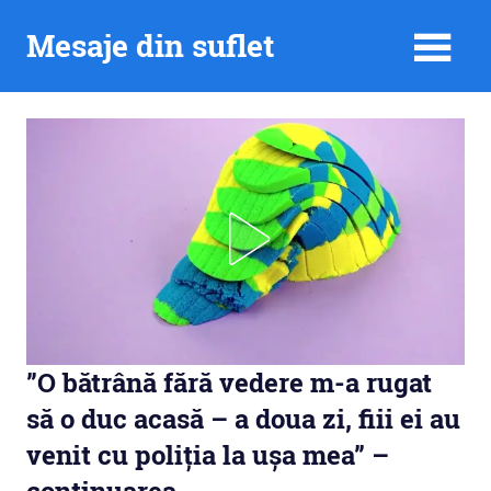
Skip
Mesaje din suflet
to
content
”O bătrână fără vedere m-a rugat
să o duc acasă – a doua zi, fiii ei au
venit cu poliția la ușa mea” –