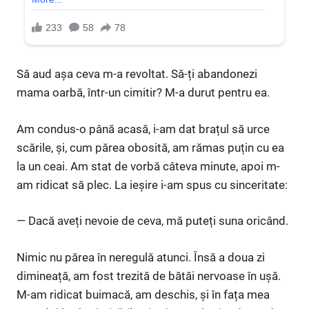
Să aud așa ceva m-a revoltat. Să-ți abandonezi
mama oarbă, într-un cimitir? M-a durut pentru ea.
Am condus-o până acasă, i-am dat brațul să urce
scările, și, cum părea obosită, am rămas puțin cu ea
la un ceai. Am stat de vorbă câteva minute, apoi m-
am ridicat să plec. La ieșire i-am spus cu sinceritate:
— Dacă aveți nevoie de ceva, mă puteți suna oricând.
Nimic nu părea în neregulă atunci. Însă a doua zi
dimineață, am fost trezită de bătăi nervoase în ușă.
M-am ridicat buimacă, am deschis, și în fața mea