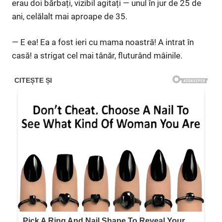
erau doi bărbați, vizibil agitați — unul în jur de 25 de
ani, celălalt mai aproape de 35.
— E ea! Ea a fost ieri cu mama noastră! A intrat în
casă! a strigat cel mai tânăr, fluturând mâinile.