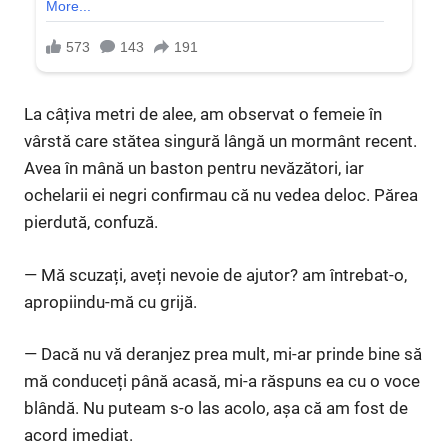
La câțiva metri de alee, am observat o femeie în
vârstă care stătea singură lângă un mormânt recent.
Avea în mână un baston pentru nevăzători, iar
ochelarii ei negri confirmau că nu vedea deloc. Părea
pierdută, confuză.
— Mă scuzați, aveți nevoie de ajutor? am întrebat-o,
apropiindu-mă cu grijă.
— Dacă nu vă deranjez prea mult, mi-ar prinde bine să
mă conduceți până acasă, mi-a răspuns ea cu o voce
blândă. Nu puteam s-o las acolo, așa că am fost de
acord imediat.