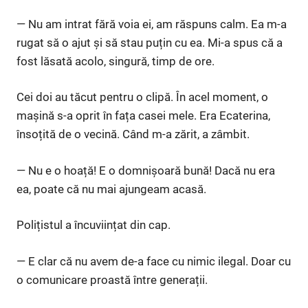
— Nu am intrat fără voia ei, am răspuns calm. Ea m-a
rugat să o ajut și să stau puțin cu ea. Mi-a spus că a
fost lăsată acolo, singură, timp de ore.
Cei doi au tăcut pentru o clipă. În acel moment, o
mașină s-a oprit în fața casei mele. Era Ecaterina,
însoțită de o vecină. Când m-a zărit, a zâmbit.
— Nu e o hoață! E o domnișoară bună! Dacă nu era
ea, poate că nu mai ajungeam acasă.
Polițistul a încuviințat din cap.
— E clar că nu avem de-a face cu nimic ilegal. Doar cu
o comunicare proastă între generații.