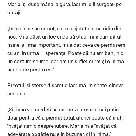
Maria își duse mâna la gură, lacrimile îi curgeau pe
obraji.
„În lunile ce au urmat, ea m-a ajutat să mă ridic din
nou. Mi-a găsit un loc unde să stau, mi-a cumpărat
haine, și, mai important, mi-a dat ceva ce pierdusem
cu ani în urmă — speranța. Poate că nu am bani, nici
un costum scump, dar am un suflet curat și o inimă
care bate pentru ea.”
Preotul își șterse discret o lacrimă. În spate, cineva
suspină.
„Și dacă voi credeți că un om valorează mai puțin
doar pentru că a pierdut totul, atunci poate că n-ați
învățat nimic despre iubire. Maria m-a învățat că
adevărata bogăție nu e în buzunar, ci în inimă.”