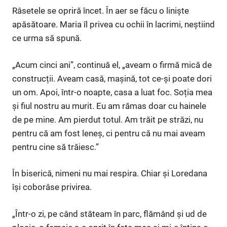
Râsetele se opriră încet. În aer se făcu o liniște
apăsătoare. Maria îl privea cu ochii în lacrimi, neștiind
ce urma să spună.
„Acum cinci ani”, continuă el, „aveam o firmă mică de
construcții. Aveam casă, mașină, tot ce-și poate dori
un om. Apoi, într-o noapte, casa a luat foc. Soția mea
și fiul nostru au murit. Eu am rămas doar cu hainele
de pe mine. Am pierdut totul. Am trăit pe străzi, nu
pentru că am fost leneș, ci pentru că nu mai aveam
pentru cine să trăiesc.”
În biserică, nimeni nu mai respira. Chiar și Loredana
își coborâse privirea.
„Într-o zi, pe când stăteam în parc, flămând și ud de