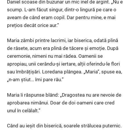
Daniel scoase din buzunar un mic inel de argint. „Nu e
scump. L-am făcut singur, dintr-o lingură pe care o
aveam de când eram copil. Dar pentru mine, e mai
prețios decât orice aur.”
Maria zâmbi printre lacrimi, iar biserica, odată plină
de râsete, acum era plină de tăcere și emoție. După
ceremonie, nimeni nu mai râdea. Oamenii se
apropiau, unii cerându-și iertare, alții oferindu-le flori
sau îmbrățișări. Loredana plângea. „Maria”, spuse ea,
„n-am știut… îmi pare rău.”
Maria îi răspunse blând: „Dragostea nu are nevoie de
aprobarea nimănui. Doar de doi oameni care cred
unul în celălalt.”
Când au ieșit din biserică, soarele strălucea puternic.