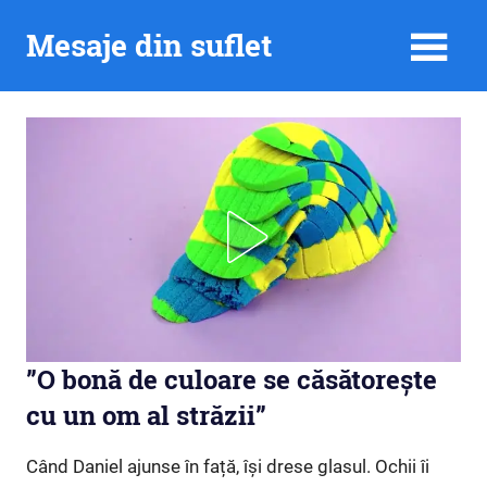
Skip
Mesaje din suflet
to
content
”O bonă de culoare se căsătorește
cu un om al străzii”
Când Daniel ajunse în față, își drese glasul. Ochii îi