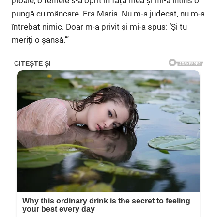
ploaie, o femeie s-a oprit în fața mea și mi-a întins o
pungă cu mâncare. Era Maria. Nu m-a judecat, nu m-a
întrebat nimic. Doar m-a privit și mi-a spus: ‘Și tu
meriți o șansă.’”