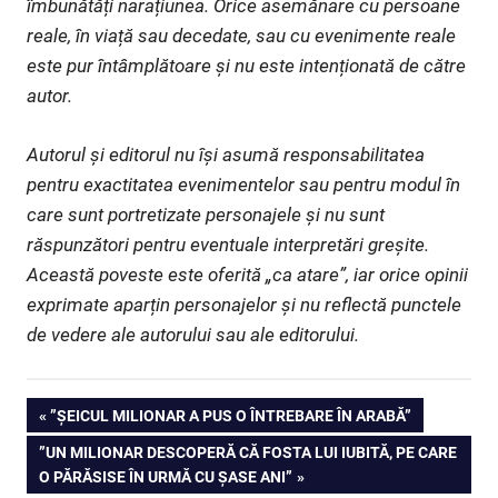
îmbunătăți narațiunea. Orice asemănare cu persoane
reale, în viață sau decedate, sau cu evenimente reale
este pur întâmplătoare și nu este intenționată de către
autor.
Autorul și editorul nu își asumă responsabilitatea
pentru exactitatea evenimentelor sau pentru modul în
care sunt portretizate personajele și nu sunt
răspunzători pentru eventuale interpretări greșite.
Această poveste este oferită „ca atare”, iar orice opinii
exprimate aparțin personajelor și nu reflectă punctele
de vedere ale autorului sau ale editorului.
Navigare
PREVIOUS
”ȘEICUL MILIONAR A PUS O ÎNTREBARE ÎN ARABĂ”
POST:
NEXT
”UN MILIONAR DESCOPERĂ CĂ FOSTA LUI IUBITĂ, PE CARE
în
POST:
O PĂRĂSISE ÎN URMĂ CU ȘASE ANI”