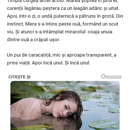
Timpul curgea altfel acolo. Marea șoptea în jurul ei,
curenții legănau peștera ca un leagăn adânc și uitat.
Apoi, într-o zi, o undă puternică a pătruns în grotă. Din
instinct, Mera s-a întins peste ouă, formând un scut
viu. Și atunci s-a întâmplat miracolul: coaja unuia
dintre ouă a crăpat ușor.
Un pui de caracatiță, mic și aproape transparent, a
prins viață. Apoi încă unul. Și încă unul.