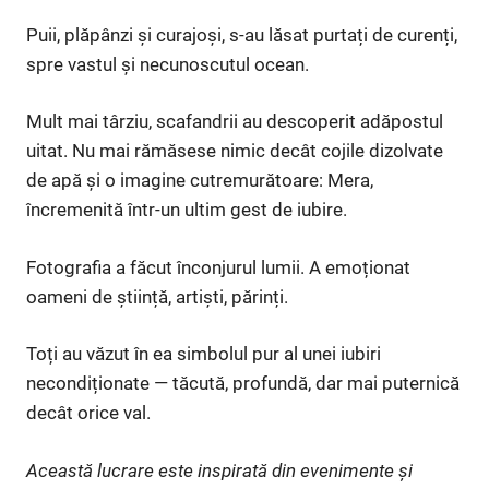
Puii, plăpânzi și curajoși, s-au lăsat purtați de curenți,
spre vastul și necunoscutul ocean.
Mult mai târziu, scafandrii au descoperit adăpostul
uitat. Nu mai rămăsese nimic decât cojile dizolvate
de apă și o imagine cutremurătoare: Mera,
încremenită într-un ultim gest de iubire.
Fotografia a făcut înconjurul lumii. A emoționat
oameni de știință, artiști, părinți.
Toți au văzut în ea simbolul pur al unei iubiri
necondiționate — tăcută, profundă, dar mai puternică
decât orice val.
Această lucrare este inspirată din evenimente și