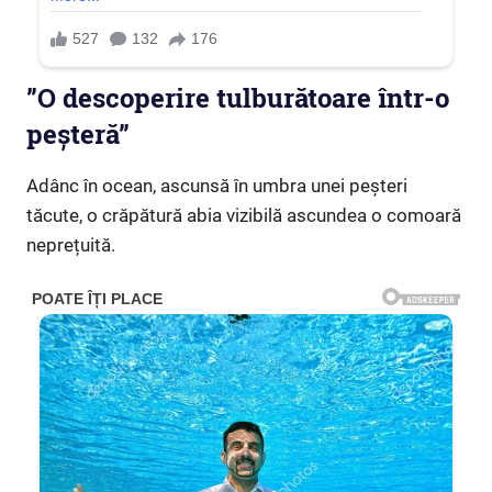
”O descoperire tulburătoare într-o
peșteră”
Adânc în ocean, ascunsă în umbra unei peșteri
tăcute, o crăpătură abia vizibilă ascundea o comoară
neprețuită.