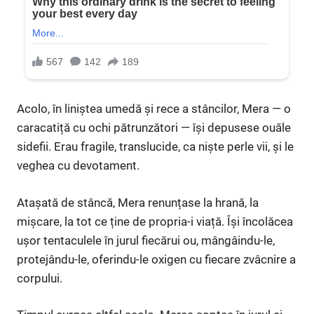
Acolo, în liniștea umedă și rece a stâncilor, Mera — o
caracatiță cu ochi pătrunzători — își depusese ouăle
sidefii. Erau fragile, translucide, ca niște perle vii, și le
veghea cu devotament.
Atașată de stâncă, Mera renunțase la hrană, la
mișcare, la tot ce ține de propria-i viață. Își încolăcea
ușor tentaculele în jurul fiecărui ou, mângâindu-le,
protejându-le, oferindu-le oxigen cu fiecare zvâcnire a
corpului.