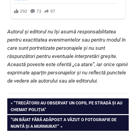
Autorul și editorul nu își asumă responsabilitatea
pentru exactitatea evenimentelor sau pentru modul în
care sunt portretizate personajele și nu sunt
răspunzători pentru eventuale interpretări greșite.
Această poveste este oferită „ca atare”, iar orice opinii
exprimate aparțin personajelor și nu reflectă punctele
de vedere ale autorului sau ale editorului.
Navigare
PREVIOUS
”TRECĂTORII AU OBSERVAT UN COPIL PE STRADĂ ȘI AU
POST:
CHEMAT POLIȚIA”
în
NEXT
”UN BĂIAT FĂRĂ ADĂPOST A VĂZUT O FOTOGRAFIE DE
articole
POST:
NUNTĂ ȘI A MURMURAT”