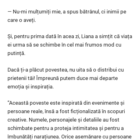
— Nu-mi mulțumiți mie, a spus bătrânul, ci inimii pe
care o aveți.
Și, pentru prima dată în acea zi, Liana a simțit că viața
ei urma să se schimbe în cel mai frumos mod cu
putință.
Dacă ți-a plăcut povestea, nu uita să o distribui cu
prietenii tăi! Împreună putem duce mai departe
emoția și inspirația.
”Această poveste este inspirată din evenimente și
persoane reale, însă a fost ficționalizată în scopuri
creative. Numele, personajele și detaliile au fost
schimbate pentru a proteja intimitatea și pentru a
îmbunătăți narațiunea. Orice asemănare cu persoane