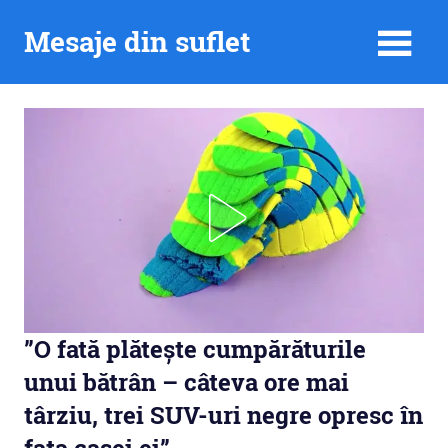
Skip
Mesaje din suflet
to
content
”O fată plătește cumpărăturile
unui bătrân – câteva ore mai
târziu, trei SUV-uri negre opresc în