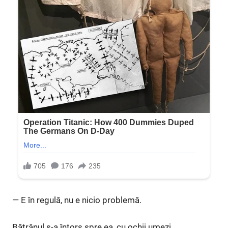
— E în regulă, nu e nicio problemă.
Bătrânul s-a întors spre ea, cu ochii umezi.