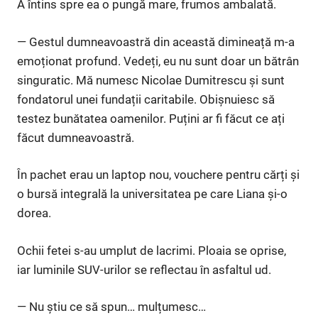
A întins spre ea o pungă mare, frumos ambalată.
— Gestul dumneavoastră din această dimineață m-a
emoționat profund. Vedeți, eu nu sunt doar un bătrân
singuratic. Mă numesc Nicolae Dumitrescu și sunt
fondatorul unei fundații caritabile. Obișnuiesc să
testez bunătatea oamenilor. Puțini ar fi făcut ce ați
făcut dumneavoastră.
În pachet erau un laptop nou, vouchere pentru cărți și
o bursă integrală la universitatea pe care Liana și-o
dorea.
Ochii fetei s-au umplut de lacrimi. Ploaia se oprise,
iar luminile SUV-urilor se reflectau în asfaltul ud.
— Nu știu ce să spun… mulțumesc…