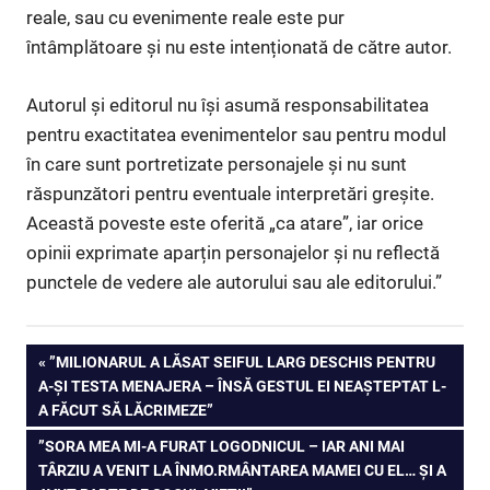
reale, sau cu evenimente reale este pur
întâmplătoare și nu este intenționată de către autor.
Autorul și editorul nu își asumă responsabilitatea
pentru exactitatea evenimentelor sau pentru modul
în care sunt portretizate personajele și nu sunt
răspunzători pentru eventuale interpretări greșite.
Această poveste este oferită „ca atare”, iar orice
opinii exprimate aparțin personajelor și nu reflectă
punctele de vedere ale autorului sau ale editorului.”
Navigare
PREVIOUS
”MILIONARUL A LĂSAT SEIFUL LARG DESCHIS PENTRU
POST:
A-ȘI TESTA MENAJERA – ÎNSĂ GESTUL EI NEAȘTEPTAT L-
în
A FĂCUT SĂ LĂCRIMEZE”
articole
NEXT
”SORA MEA MI-A FURAT LOGODNICUL – IAR ANI MAI
POST:
TÂRZIU A VENIT LA ÎNMO.RMÂNTAREA MAMEI CU EL… ȘI A