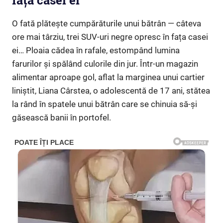
fața casei ei”
O fată plătește cumpărăturile unui bătrân — câteva
ore mai târziu, trei SUV-uri negre opresc în fața casei
ei… Ploaia cădea în rafale, estompând lumina
farurilor și spălând culorile din jur. Într-un magazin
alimentar aproape gol, aflat la marginea unui cartier
liniștit, Liana Cârstea, o adolescentă de 17 ani, stătea
la rând în spatele unui bătrân care se chinuia să-și
găsească banii în portofel.