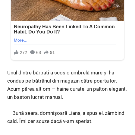
Unul dintre bărbați a scos o umbrelă mare și l-a
condus pe bătrânul din magazin către poarta lor.
Acum părea alt om — haine curate, un palton elegant,
un baston lucrat manual.
— Bună seara, domnișoară Liana, a spus el, zâmbind
cald. Îmi cer scuze dacă v-am speriat.