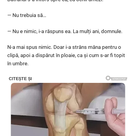
— Nu trebuia să…
— Nu e nimic, i-a răspuns ea. La mulți ani, domnule.
N-a mai spus nimic. Doar i-a strâns mâna pentru o
clipă, apoi a dispărut în ploaie, ca și cum s-ar fi topit
în umbre.