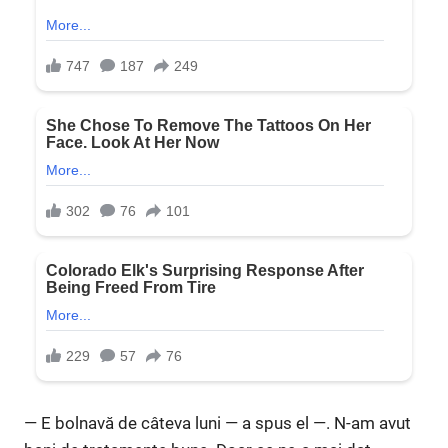
— E bolnavă de câteva luni — a spus el —. N-am avut