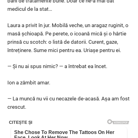
bani de tratamente bune. Doar ce ne-a mai dat
medicul de la stat…
Laura a privit în jur. Mobilă veche, un aragaz ruginit, o
masă șchioapă. Pe perete, o icoană mică și o hârtie
prinsă cu scotch: o listă de datorii. Curent, gaze,
întreținere. Sume mici pentru ea. Uriașe pentru ei.
— Și nu ai spus nimic? — a întrebat ea încet.
Ion a zâmbit amar.
— La muncă nu vii cu necazele de-acasă. Așa am fost
crescut.