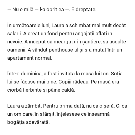
— Nu e milă — l-a oprit ea —. E dreptate.
În următoarele luni, Laura a schimbat mai mult decât
salarii. A creat un fond pentru angajații aflați în
nevoie. A început să meargă prin șantiere, să asculte
oamenii. A vândut penthouse-ul și s-a mutat într-un
apartament normal.
Într-o duminică, a fost invitată la masa lui Ion. Soția
lui se făcuse mai bine. Copiii râdeau. Pe masă era
ciorbă fierbinte și pâine caldă.
Laura a zâmbit. Pentru prima dată, nu ca o șefă. Ci ca
un om care, în sfârșit, înțelesese ce înseamnă
bogăția adevărată.