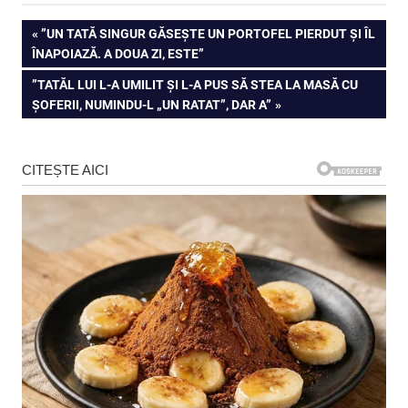
Navigare
PREVIOUS
”UN TATĂ SINGUR GĂSEȘTE UN PORTOFEL PIERDUT ȘI ÎL
POST:
ÎNAPOIAZĂ. A DOUA ZI, ESTE”
în
NEXT
”TATĂL LUI L-A UMILIT ȘI L-A PUS SĂ STEA LA MASĂ CU
articole
POST:
ȘOFERII, NUMINDU-L „UN RATAT”, DAR A”