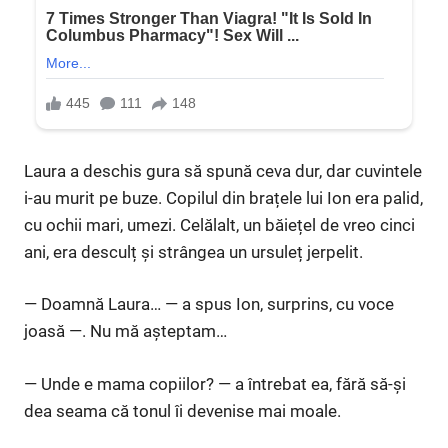
Laura a deschis gura să spună ceva dur, dar cuvintele
i-au murit pe buze. Copilul din brațele lui Ion era palid,
cu ochii mari, umezi. Celălalt, un băiețel de vreo cinci
ani, era desculț și strângea un ursuleț jerpelit.
— Doamnă Laura… — a spus Ion, surprins, cu voce
joasă —. Nu mă așteptam…
— Unde e mama copiilor? — a întrebat ea, fără să-și
dea seama că tonul îi devenise mai moale.