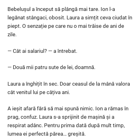
Bebelușul a început să plângă mai tare. Ion l-a
legănat stângaci, obosit. Laura a simțit ceva ciudat în
piept. O senzație pe care nu o mai trăise de ani de
zile.
— Cât ai salariul? — a întrebat.
— Două mii patru sute de lei, doamnă.
Laura a înghițit în sec. Doar ceasul de la mână valora
cât venitul lui pe câțiva ani.
A ieșit afară fără să mai spună nimic. Ion a rămas în
prag, confuz. Laura s-a sprijinit de mașină și a
respirat adânc. Pentru prima dată după mult timp,
lumea ei perfectă părea… greșită.