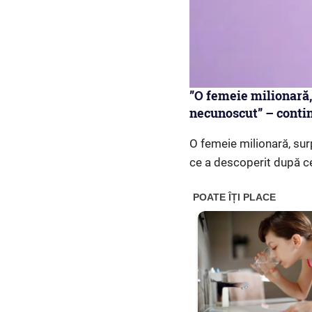
”O femeie milionară, 
necunoscut” – conti
O femeie milionară, surp
ce a descoperit după ce