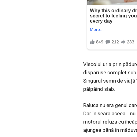
Viscolul urla prin pădu
dispăruse complet sub tr
Singurul semn de viață 
pâlpâind slab.
Raluca nu era genul care
Dar în seara aceea… nu 
motorul refuza cu încăp
ajungea până în măduva