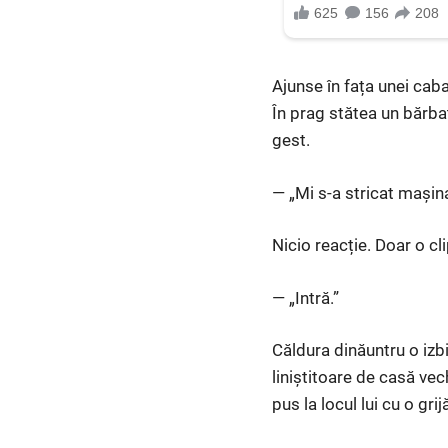
Ajunse în fața unei cab
În prag stătea un bărba
gest.
— „Mi s-a stricat mași
Nicio reacție. Doar o cl
— „Intră.”
Căldura dinăuntru o izb
liniștitoare de casă vec
pus la locul lui cu o gri