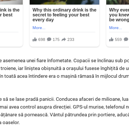
re asemenea unei fiare înfometate. Copacii se înclinau sub p
oiene, iar liniștea obișnuită a orașului fusese înghițită de u
în toată acea întindere era o mașină rămasă în mijlocul drumu
 să se lase pradă panicii. Conducea afaceri de milioane, lua d
mai avea control asupra direcției. GPS-ul murise, telefonul n
ățânare să pornească. Vântul pătrundea prin portiere, aducân
 oaselor.