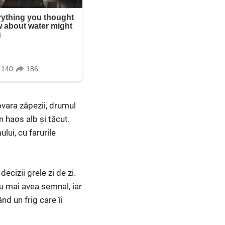
ovara zăpezii, drumul
n haos alb și tăcut.
lui, cu farurile
ecizii grele zi de zi.
u mai avea semnal, iar
d un frig care îi