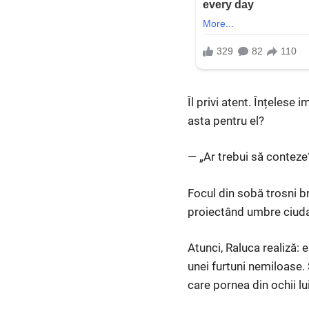
Îl privi atent. Înțelese 
asta pentru el?
— „Ar trebui să conteze
Focul din sobă trosni br
proiectând umbre ciuda
Atunci, Raluca realiză: 
unei furtuni nemiloase. 
care pornea din ochii lui