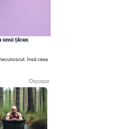
a unui țăran
n necunoscut. Însă ceea