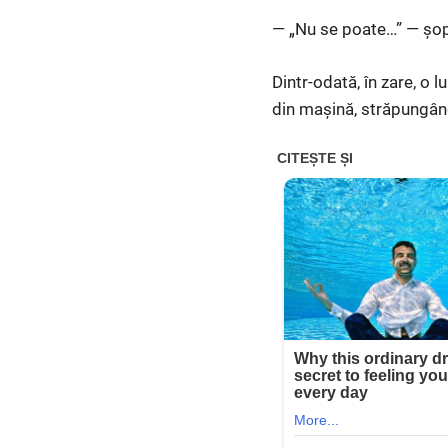
— „Nu se poate…” — șopti
Dintr-odată, în zare, o 
din mașină, străpungând