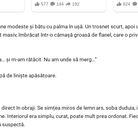
ane modeste și bătu cu palma în ușă. Un trosnet scurt, apoi 
t masiv, îmbrăcat într-o cămașă groasă de flanel, care o priv
na… și m-am rătăcit. Nu am unde să merg…”
ipă de liniște apăsătoare.
i direct în obraji. Se simțea miros de lemn ars, soba duduia, 
he. Interiorul era simplu, curat, poate mult prea ordonat. Fie
jă suspectă.