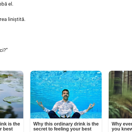
ebă el.
rea liniștită.
ci?”