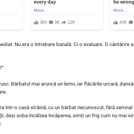
imediat. Nu era o întrebare banală. Ci o evaluare. O cântărire a
?”
usc. Bărbatul mai aruncă un lemn, iar flăcările urcară, dansâ
te.
era într-o casă străină, cu un bărbat necunoscut, fără semnal l
Și, deși soba încălzea încăperea, simți un frig cum nu mai si
.