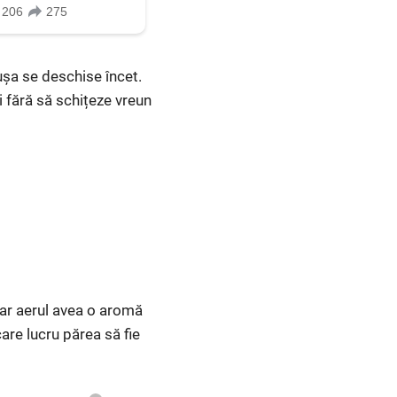
ușa se deschise încet.
i fără să schițeze vreun
iar aerul avea o aromă
care lucru părea să fie