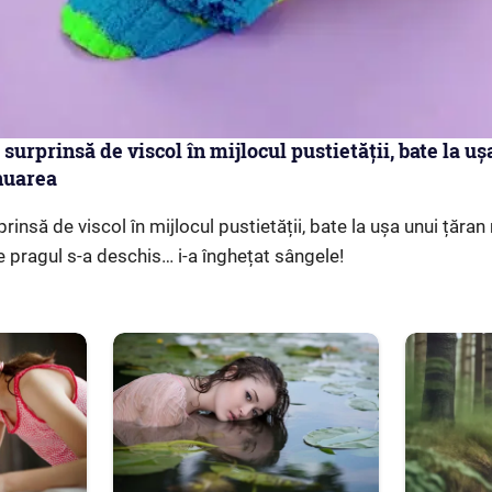
surprinsă de viscol în mijlocul pustietății, bate la uș
nuarea
rinsă de viscol în mijlocul pustietății, bate la ușa unui țăra
 pragul s-a deschis… i-a înghețat sângele!