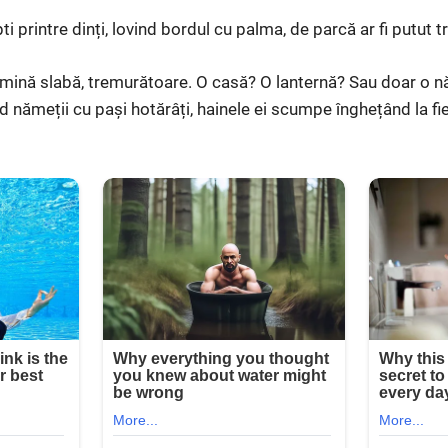
 printre dinți, lovind bordul cu palma, de parcă ar fi putut tr
lumină slabă, tremurătoare. O casă? O lanternă? Sau doar o nă
 nămeții cu pași hotărâți, hainele ei scumpe înghețând la fi