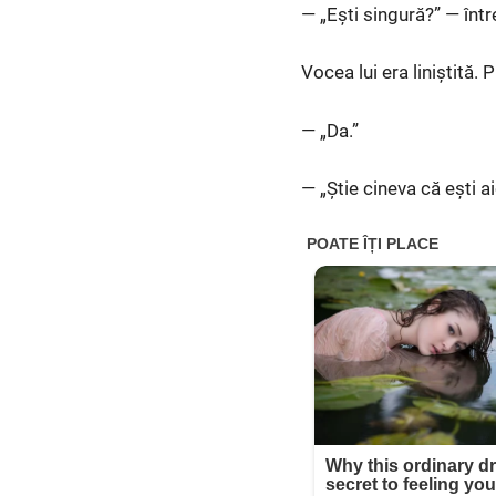
— „Ești singură?” — într
Vocea lui era liniștită. P
— „Da.”
— „Știe cineva că ești ai