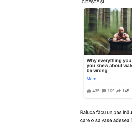
Raluca făcu un pas înăunt
care o salvase adesea în