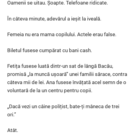
Oamenii se uitau. Șoapte. Telefoane ridicate.
În câteva minute, adevărul a ieșit la iveală.
Femeia nu era mama copilului. Actele erau false.
Biletul fusese cumpărat cu bani cash.
Fetița fusese luată dintr-un sat de lângă Bacău,
promisă „la muncă ușoară” unei familii sărace, contra
câteva mii de lei. Ana fusese învățată acel semn de o
voluntară de la un centru pentru copii.
„Dacă vezi un câine polițist, bate-ți mâneca de trei
ori.”
Atât.