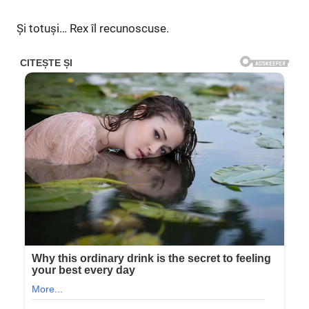
Și totuși… Rex îl recunoscuse.