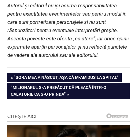
Autorul și editorul nu își asumă responsabilitatea
pentru exactitatea evenimentelor sau pentru modul în
care sunt portretizate personajele și nu sunt
răspunzători pentru eventuale interpretări greșite.
Această poveste este oferită „ca atare”, iar orice opinii
exprimate aparțin personajelor și nu reflectă punctele
de vedere ale autorului sau ale editorului.
Navigare
PREVIOUS
”SORA MEA A NĂSCUT, AȘA CĂ M-AM DUS LA SPITAL”
POST:
NEXT
”MILIONARUL S-A PREFĂCUT CĂ PLEACĂ ÎNTR-O
în
POST:
CĂLĂTORIE CA S-O PRINDĂ”
articole