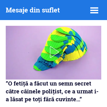
Skip
Mesaje din suflet
to
content
”O fetiță a făcut un semn secret
către câinele polițist, ce a urmat i-
a lăsat pe toți fără cuvinte…”