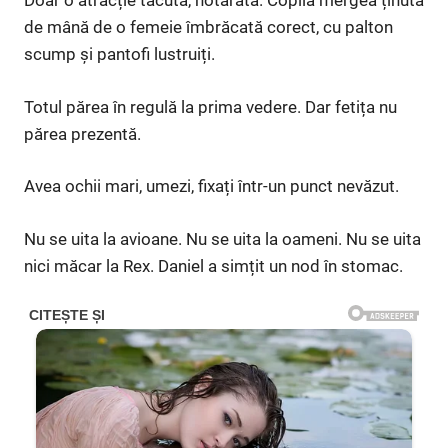
Doar o atracție tăcută, hotărâtă. Copila mergea ținută
de mână de o femeie îmbrăcată corect, cu palton
scump și pantofi lustruiți.
Totul părea în regulă la prima vedere. Dar fetița nu
părea prezentă.
Avea ochii mari, umezi, fixați într-un punct nevăzut.
Nu se uita la avioane. Nu se uita la oameni. Nu se uita
nici măcar la Rex. Daniel a simțit un nod în stomac.