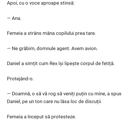
Apoi, cu o voce aproape stinsă:
— Ana.
Femeia a strâns mâna copilului prea tare.
— Ne grăbim, domnule agent. Avem avion.
Daniel a simțit cum Rex își lipește corpul de fetiță.
Protejând-o.
— Doamnă, o să vă rog să veniți puțin cu mine, a spus
Daniel, pe un ton care nu lăsa loc de discuții.
Femeia a început să protesteze.