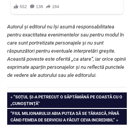
Autorul și editorul nu își asumă responsabilitatea
pentru exactitatea evenimentelor sau pentru modul în
care sunt portretizate personajele și nu sunt
răspunzători pentru eventuale interpretări greșite.
Această poveste este oferită „ca atare”, iar orice opinii
exprimate aparțin personajelor și nu reflectă punctele
de vedere ale autorului sau ale editorului.
Navigare
PREVIOUS
”SOȚUL ȘI-A PETRECUT O SĂPTĂMÂNĂ PE COASTĂ CU O
POST:
„CUNOȘTINȚĂ”
în
NEXT
”FIUL MILIONARULUI ABIA PUTEA SĂ SE TÂRASCĂ, PÂNĂ
articole
POST:
CÂND FEMEIA DE SERVICIU A FĂCUT CEVA INCREDIBIL”