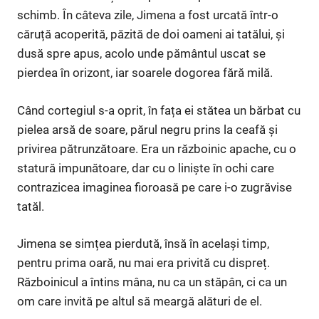
schimb. În câteva zile, Jimena a fost urcată într-o
căruță acoperită, păzită de doi oameni ai tatălui, și
dusă spre apus, acolo unde pământul uscat se
pierdea în orizont, iar soarele dogorea fără milă.
Când cortegiul s-a oprit, în fața ei stătea un bărbat cu
pielea arsă de soare, părul negru prins la ceafă și
privirea pătrunzătoare. Era un războinic apache, cu o
statură impunătoare, dar cu o liniște în ochi care
contrazicea imaginea fioroasă pe care i-o zugrăvise
tatăl.
Jimena se simțea pierdută, însă în același timp,
pentru prima oară, nu mai era privită cu dispreț.
Războinicul a întins mâna, nu ca un stăpân, ci ca un
om care invită pe altul să meargă alături de el.