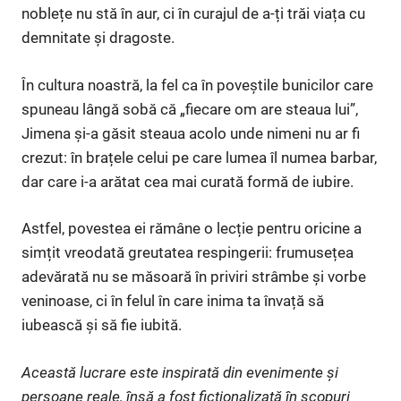
noblețe nu stă în aur, ci în curajul de a-ți trăi viața cu
demnitate și dragoste.
În cultura noastră, la fel ca în poveștile bunicilor care
spuneau lângă sobă că „fiecare om are steaua lui”,
Jimena și-a găsit steaua acolo unde nimeni nu ar fi
crezut: în brațele celui pe care lumea îl numea barbar,
dar care i-a arătat cea mai curată formă de iubire.
Astfel, povestea ei rămâne o lecție pentru oricine a
simțit vreodată greutatea respingerii: frumusețea
adevărată nu se măsoară în priviri strâmbe și vorbe
veninoase, ci în felul în care inima ta învață să
iubească și să fie iubită.
Această lucrare este inspirată din evenimente și
persoane reale, însă a fost ficționalizată în scopuri