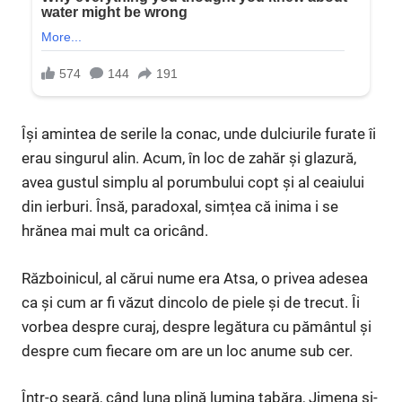
Își amintea de serile la conac, unde dulciurile furate îi
erau singurul alin. Acum, în loc de zahăr și glazură,
avea gustul simplu al porumbului copt și al ceaiului
din ierburi. Însă, paradoxal, simțea că inima i se
hrănea mai mult ca oricând.
Războinicul, al cărui nume era Atsa, o privea adesea
ca și cum ar fi văzut dincolo de piele și de trecut. Îi
vorbea despre curaj, despre legătura cu pământul și
despre cum fiecare om are un loc anume sub cer.
Într-o seară, când luna plină lumina tabăra, Jimena și-