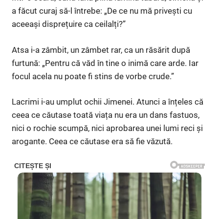
a făcut curaj să-l întrebe: „De ce nu mă privești cu
aceeași disprețuire ca ceilalți?”
Atsa i-a zâmbit, un zâmbet rar, ca un răsărit după
furtună: „Pentru că văd în tine o inimă care arde. Iar
focul acela nu poate fi stins de vorbe crude.”
Lacrimi i-au umplut ochii Jimenei. Atunci a înțeles că
ceea ce căutase toată viața nu era un dans fastuos,
nici o rochie scumpă, nici aprobarea unei lumi reci și
arogante. Ceea ce căutase era să fie văzută.