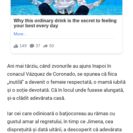
Ani mai târziu, când zvonurile au ajuns înapoi în
conacul Vázquez de Coronado, se spunea că fiica
„inutilă” a devenit o femeie respectată, o mamă iubită
și o soție devotată. Că în locul unde fusese alungată,
și-a clădit adevărata casă.
Iar cei care odinioară o batjocoreau au rămas cu
gustul amar al regretului, în timp ce Jimena, cea
disprețuită și dată uitării, a descoperit că adevărata