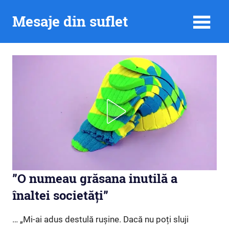
Skip
Mesaje din suflet
to
content
”O numeau grăsana inutilă a
înaltei societăți”
… „Mi-ai adus destulă rușine. Dacă nu poți sluji