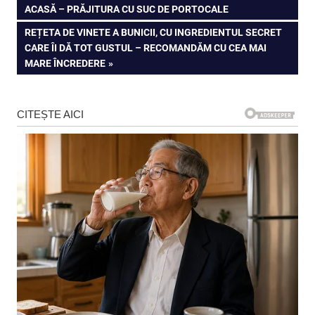
POST:
ACASĂ – PRĂJITURA CU SUC DE PORTOCALE
în
NEXT
REȚETA DE VINETE A BUNICII, CU INGREDIENTUL SECRET
articole
POST:
CARE ÎI DĂ TOT GUSTUL – RECOMANDĂM CU CEA MAI
MARE ÎNCREDERE