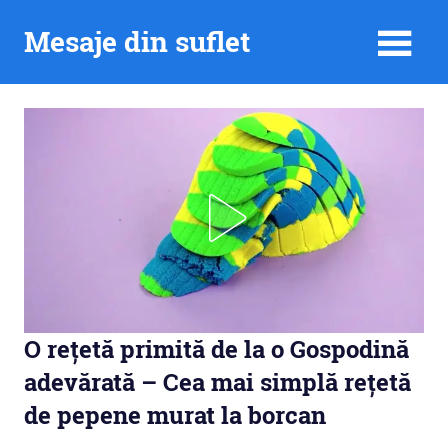
Skip
Mesaje din suflet
to
content
O rețetă primită de la o Gospodină
adevărată – Cea mai simplă rețetă
de pepene murat la borcan