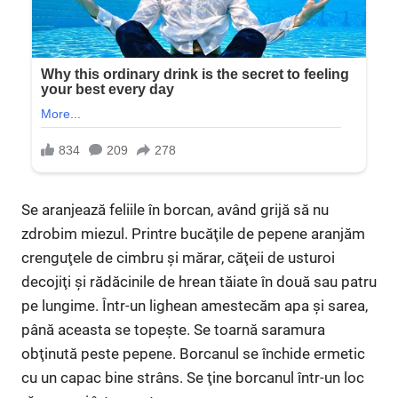
Se aranjează feliile în borcan, având grijă să nu
zdrobim miezul. Printre bucăţile de pepene aranjăm
crenguţele de cimbru şi mărar, căţeii de usturoi
decojiţi şi rădăcinile de hrean tăiate în două sau patru
pe lungime. Într-un lighean amestecăm apa şi sarea,
până aceasta se topeşte. Se toarnă saramura
obţinută peste pepene. Borcanul se închide ermetic
cu un capac bine strâns. Se ţine borcanul într-un loc