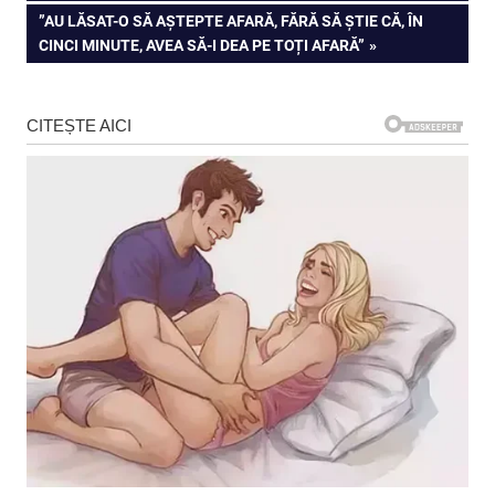
articole
NEXT
”AU LĂSAT-O SĂ AȘTEPTE AFARĂ, FĂRĂ SĂ ȘTIE CĂ, ÎN
POST:
CINCI MINUTE, AVEA SĂ-I DEA PE TOȚI AFARĂ”