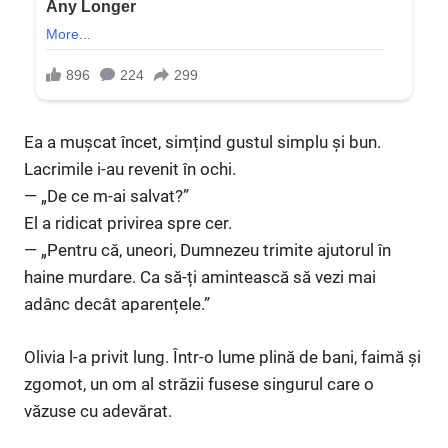
Ea a mușcat încet, simțind gustul simplu și bun.
Lacrimile i-au revenit în ochi.
— „De ce m-ai salvat?”
El a ridicat privirea spre cer.
— „Pentru că, uneori, Dumnezeu trimite ajutorul în
haine murdare. Ca să-ți amintească să vezi mai
adânc decât aparențele.”
Olivia l-a privit lung. Într-o lume plină de bani, faimă și
zgomot, un om al străzii fusese singurul care o
văzuse cu adevărat.