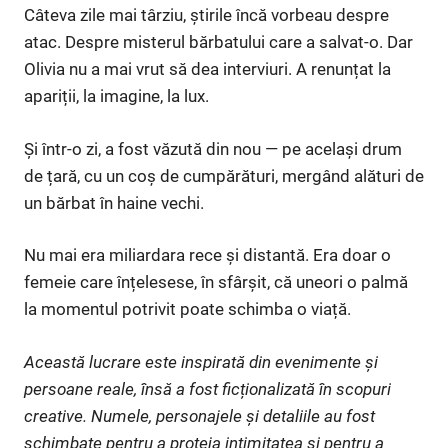
Câteva zile mai târziu, știrile încă vorbeau despre
atac. Despre misterul bărbatului care a salvat-o. Dar
Olivia nu a mai vrut să dea interviuri. A renunțat la
apariții, la imagine, la lux.
Și într-o zi, a fost văzută din nou — pe același drum
de țară, cu un coș de cumpărături, mergând alături de
un bărbat în haine vechi.
Nu mai era miliardara rece și distantă. Era doar o
femeie care înțelesese, în sfârșit, că uneori o palmă
la momentul potrivit poate schimba o viață.
Această lucrare este inspirată din evenimente și
persoane reale, însă a fost ficționalizată în scopuri
creative. Numele, personajele și detaliile au fost
schimbate pentru a proteja intimitatea și pentru a