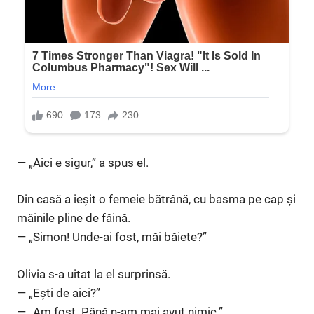
— „Aici e sigur,” a spus el.
Din casă a ieșit o femeie bătrână, cu basma pe cap și
mâinile pline de făină.
— „Simon! Unde-ai fost, măi băiete?”
Olivia s-a uitat la el surprinsă.
— „Ești de aici?”
— „Am fost. Până n-am mai avut nimic.”