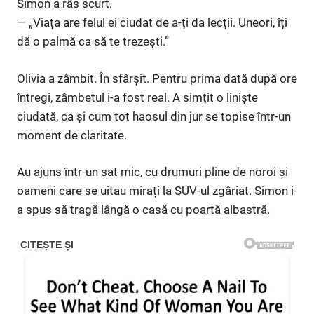
Simon a râs scurt.
— „Viața are felul ei ciudat de a-ți da lecții. Uneori, îți
dă o palmă ca să te trezești.”
Olivia a zâmbit. În sfârșit. Pentru prima dată după ore
întregi, zâmbetul i-a fost real. A simțit o liniște
ciudată, ca și cum tot haosul din jur se topise într-un
moment de claritate.
Au ajuns într-un sat mic, cu drumuri pline de noroi și
oameni care se uitau mirați la SUV-ul zgâriat. Simon i-
a spus să tragă lângă o casă cu poartă albastră.