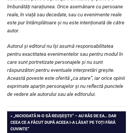
îmbunătăți narațiunea. Orice asemănare cu persoane
reale, în viață sau decedate, sau cu evenimente reale
este pur întâmplătoare și nu este intenționată de către
autor.
Autorul și editorul nu își asumă responsabilitatea
pentru exactitatea evenimentelor sau pentru modul în
care sunt portretizate personajele și nu sunt
răspunzători pentru eventuale interpretări greșite.
Această poveste este oferită „ca atare”, iar orice opinii
exprimate aparțin personajelor și nu reflectă punctele
de vedere ale autorului sau ale editorului.
Navigare
PREVIOUS
„NICIODATĂ N-O SĂ REUȘEȘTI!” – AU RÂS DE EA… DAR
POST:
CEEA CE A FĂCUT DUPĂ ACEEA I-A LĂSAT PE TOȚI FĂRĂ
în
CUVINTE”