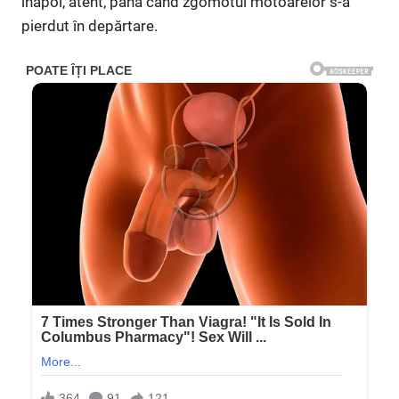
înapoi, atent, până când zgomotul motoarelor s-a
pierdut în depărtare.