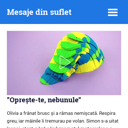
Skip
Mesaje din suflet
to
content
”Oprește-te, nebunule”
Olivia a frânat brusc și a rămas nemișcată. Respira
greu, iar mâinile îi tremurau pe volan. Simon s-a uitat