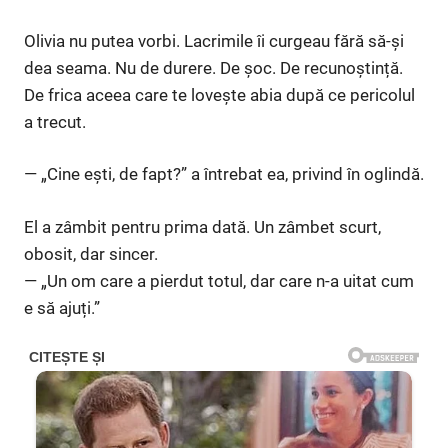
Olivia nu putea vorbi. Lacrimile îi curgeau fără să-și
dea seama. Nu de durere. De șoc. De recunoștință.
De frica aceea care te lovește abia după ce pericolul
a trecut.
— „Cine ești, de fapt?” a întrebat ea, privind în oglindă.
El a zâmbit pentru prima dată. Un zâmbet scurt,
obosit, dar sincer.
— „Un om care a pierdut totul, dar care n-a uitat cum
e să ajuți.”