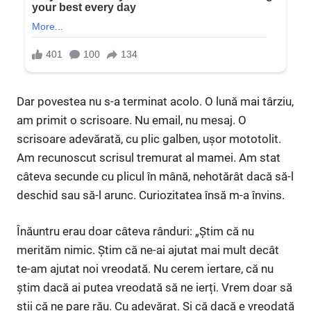
Dar povestea nu s-a terminat acolo. O lună mai târziu,
am primit o scrisoare. Nu email, nu mesaj. O
scrisoare adevărată, cu plic galben, ușor mototolit.
Am recunoscut scrisul tremurat al mamei. Am stat
câteva secunde cu plicul în mână, nehotărât dacă să-l
deschid sau să-l arunc. Curiozitatea însă m-a învins.
Înăuntru erau doar câteva rânduri: „Știm că nu
merităm nimic. Știm că ne-ai ajutat mai mult decât
te-am ajutat noi vreodată. Nu cerem iertare, că nu
știm dacă ai putea vreodată să ne ierți. Vrem doar să
știi că ne pare rău. Cu adevărat. Și că dacă e vreodată