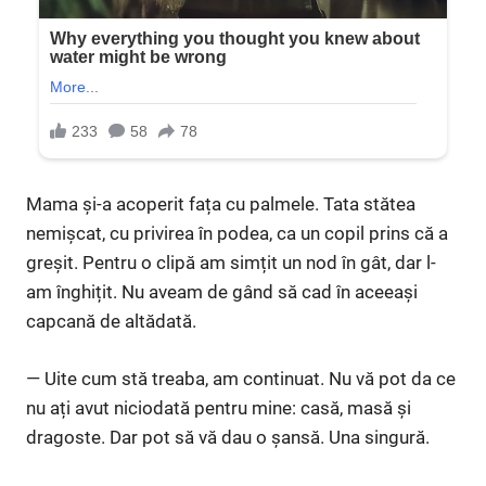
Mama și-a acoperit fața cu palmele. Tata stătea
nemișcat, cu privirea în podea, ca un copil prins că a
greșit. Pentru o clipă am simțit un nod în gât, dar l-
am înghițit. Nu aveam de gând să cad în aceeași
capcană de altădată.
— Uite cum stă treaba, am continuat. Nu vă pot da ce
nu ați avut niciodată pentru mine: casă, masă și
dragoste. Dar pot să vă dau o șansă. Una singură.