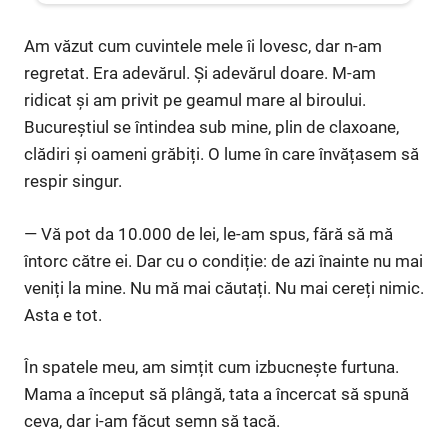
Am văzut cum cuvintele mele îi lovesc, dar n-am
regretat. Era adevărul. Și adevărul doare. M-am
ridicat și am privit pe geamul mare al biroului.
Bucureștiul se întindea sub mine, plin de claxoane,
clădiri și oameni grăbiți. O lume în care învățasem să
respir singur.
— Vă pot da 10.000 de lei, le-am spus, fără să mă
întorc către ei. Dar cu o condiție: de azi înainte nu mai
veniți la mine. Nu mă mai căutați. Nu mai cereți nimic.
Asta e tot.
În spatele meu, am simțit cum izbucnește furtuna.
Mama a început să plângă, tata a încercat să spună
ceva, dar i-am făcut semn să tacă.