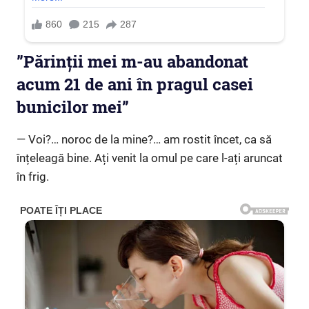
”Părinții mei m-au abandonat
acum 21 de ani în pragul casei
bunicilor mei”
— Voi?… noroc de la mine?… am rostit încet, ca să
înțeleagă bine. Ați venit la omul pe care l-ați aruncat
în frig.