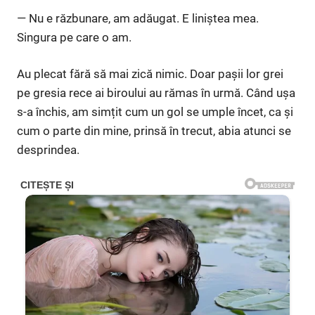
— Nu e răzbunare, am adăugat. E liniștea mea.
Singura pe care o am.
Au plecat fără să mai zică nimic. Doar pașii lor grei
pe gresia rece ai biroului au rămas în urmă. Când ușa
s-a închis, am simțit cum un gol se umple încet, ca și
cum o parte din mine, prinsă în trecut, abia atunci se
desprindea.