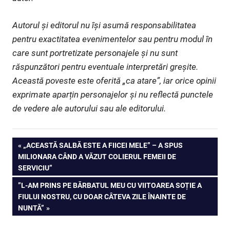
Autorul și editorul nu își asumă responsabilitatea
pentru exactitatea evenimentelor sau pentru modul în
care sunt portretizate personajele și nu sunt
răspunzători pentru eventuale interpretări greșite.
Această poveste este oferită „ca atare”, iar orice opinii
exprimate aparțin personajelor și nu reflectă punctele
de vedere ale autorului sau ale editorului.
Navigare
PREVIOUS
„ACEASTĂ SALBĂ ESTE A FIICEI MELE” – A SPUS
POST:
MILIONARA CÂND A VĂZUT COLIERUL FEMEII DE
în
SERVICIU”
articole
NEXT
”L-AM PRINS PE BĂRBATUL MEU CU VIITOAREA SOȚIE A
POST:
FIULUI NOSTRU, CU DOAR CÂTEVA ZILE ÎNAINTE DE
NUNTĂ”