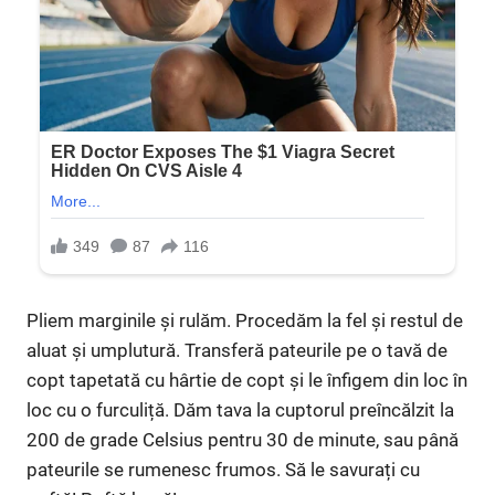
Pliem marginile și rulăm. Procedăm la fel și restul de
aluat și umplutură. Transferă pateurile pe o tavă de
copt tapetată cu hârtie de copt și le înfigem din loc în
loc cu o furculiță. Dăm tava la cuptorul preîncălzit la
200 de grade Celsius pentru 30 de minute, sau până
pateurile se rumenesc frumos. Să le savurați cu