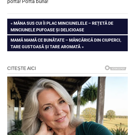
poftă! Poftă bună!
Navigare
PREVIOUS
MÂNA SUS CUI ÎI PLAC MINCIUNELELE – REȚETĂ DE
POST:
MINCIUNELE PUFOASE ȘI DELICIOASE
în
NEXT
MAMĂ MAMĂ CE BUNĂTATE – MÂNCĂRICĂ DIN CIUPERCI,
articole
POST:
TARE GUSTOASĂ ȘI TARE AROMATĂ