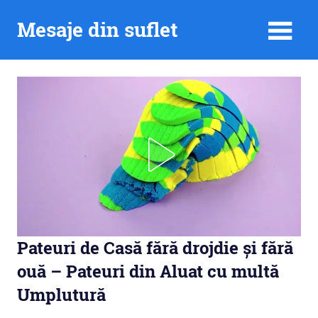
Skip
Mesaje din suflet
to
content
Pateuri de Casă fără drojdie și fără
ouă – Pateuri din Aluat cu multă
Umplutură