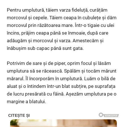
Pentru umplutură, tăiem varza fideluță, curățăm
morcovul și cepele. Tăiem ceapa în cubulețe și dăm
morcovul prin răzătoarea mare. Într-o tigaie cu ulei
încins, prăjim ceapa până se înmoaie, după care
adăugăm și morcovul și varza. Amestecăm și
înăbușim sub capac până sunt gata.
Potrivim de sare și de piper, oprim focul și lăsăm
umplutura să se răcească. Spălăm și tocăm mărunt
mărarul. Îl încorporăm în umplutură. Luăm o bilă de
aluat și o întindem într-un blat subțire, pe suprafața
de lucru presărată cu făină. Așezăm umplutura pe o
margine a blatului.