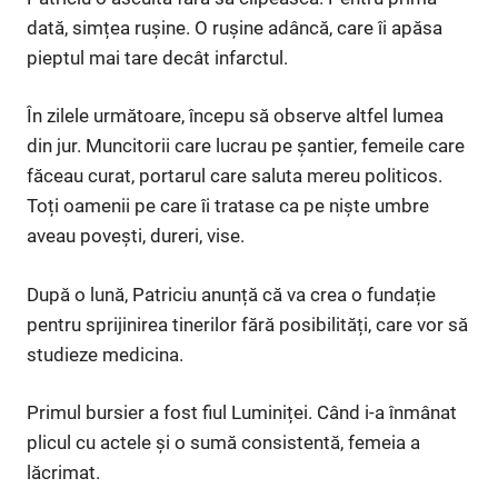
dată, simțea rușine. O rușine adâncă, care îi apăsa
pieptul mai tare decât infarctul.
În zilele următoare, începu să observe altfel lumea
din jur. Muncitorii care lucrau pe șantier, femeile care
făceau curat, portarul care saluta mereu politicos.
Toți oamenii pe care îi tratase ca pe niște umbre
aveau povești, dureri, vise.
După o lună, Patriciu anunță că va crea o fundație
pentru sprijinirea tinerilor fără posibilități, care vor să
studieze medicina.
Primul bursier a fost fiul Luminiței. Când i-a înmânat
plicul cu actele și o sumă consistentă, femeia a
lăcrimat.