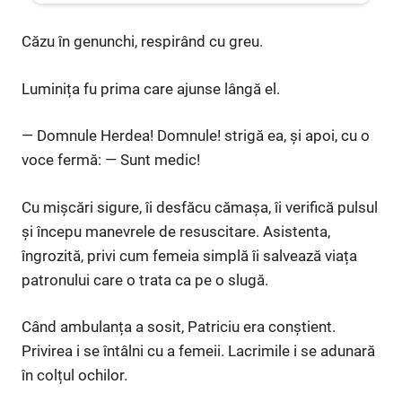
Căzu în genunchi, respirând cu greu.
Luminița fu prima care ajunse lângă el.
— Domnule Herdea! Domnule! strigă ea, și apoi, cu o
voce fermă: — Sunt medic!
Cu mișcări sigure, îi desfăcu cămașa, îi verifică pulsul
și începu manevrele de resuscitare. Asistenta,
îngrozită, privi cum femeia simplă îi salvează viața
patronului care o trata ca pe o slugă.
Când ambulanța a sosit, Patriciu era conștient.
Privirea i se întâlni cu a femeii. Lacrimile i se adunară
în colțul ochilor.