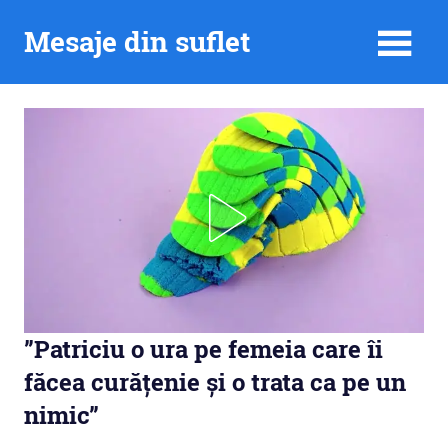
Skip
Mesaje din suflet
to
content
”Patriciu o ura pe femeia care îi
făcea curățenie și o trata ca pe un
nimic”