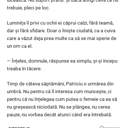
lucească. Nu suport praful. Și dacă atingi ceva ce nu
trebuie, pleci pe loc.
Luminița îl privi cu ochii ei căprui calzi, fără teamă,
dar și fără sfidare. Doar o liniște ciudată, ca a cuiva
care a văzut deja prea multe ca să se mai sperie de
un om ca el.
— Înțeles, domnule, răspunse ea simplu, și-și începu
treaba în tăcere.
Timp de câteva săptămâni, Patriciu o urmărea din
umbră. Nu pentru că îl interesa cum muncește, ci
pentru că nu înțelegea cum putea o femeie ca ea să
nu greșească niciodată. Nu se plângea, nu cerea
pauze, nu vorbea decât atunci când era întrebată.