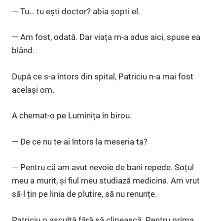
— Tu… tu ești doctor? abia șopti el.
— Am fost, odată. Dar viața m-a adus aici, spuse ea
blând.
După ce s-a întors din spital, Patriciu n-a mai fost
același om.
A chemat-o pe Luminița în birou.
— De ce nu te-ai întors la meseria ta?
— Pentru că am avut nevoie de bani repede. Soțul
meu a murit, și fiul meu studiază medicina. Am vrut
să-l țin pe linia de plutire, să nu renunțe.
Patriciu o ascultă fără să clipească. Pentru prima