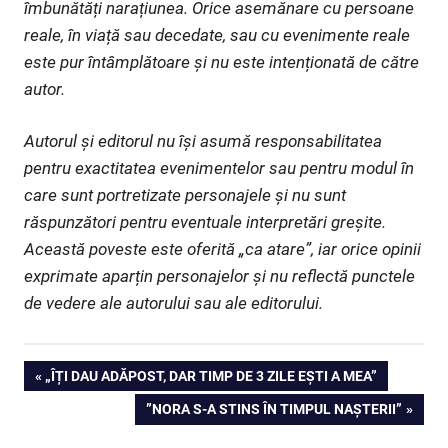
îmbunătăți narațiunea. Orice asemănare cu persoane
reale, în viață sau decedate, sau cu evenimente reale
este pur întâmplătoare și nu este intenționată de către
autor.
Autorul și editorul nu își asumă responsabilitatea
pentru exactitatea evenimentelor sau pentru modul în
care sunt portretizate personajele și nu sunt
răspunzători pentru eventuale interpretări greșite.
Această poveste este oferită „ca atare”, iar orice opinii
exprimate aparțin personajelor și nu reflectă punctele
de vedere ale autorului sau ale editorului.
Navigare
PREVIOUS
„ÎȚI DAU ADĂPOST, DAR TIMP DE 3 ZILE EȘTI A MEA”
POST:
NEXT
”NORA S-A STINS ÎN TIMPUL NAȘTERII”
în
POST: