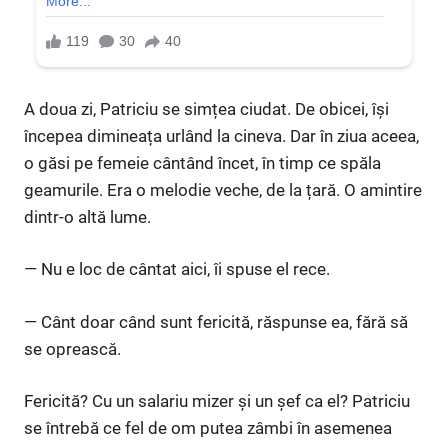
A doua zi, Patriciu se simțea ciudat. De obicei, își
începea dimineața urlând la cineva. Dar în ziua aceea,
o găsi pe femeie cântând încet, în timp ce spăla
geamurile. Era o melodie veche, de la țară. O amintire
dintr-o altă lume.
— Nu e loc de cântat aici, îi spuse el rece.
— Cânt doar când sunt fericită, răspunse ea, fără să
se oprească.
Fericită? Cu un salariu mizer și un șef ca el? Patriciu
se întrebă ce fel de om putea zâmbi în asemenea