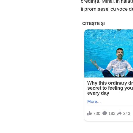
credință. Mihai, în hala
îi promisese, cu voce d