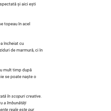
spectată și aici ești
 se topeau în acel
-a încheiat cu
iduri de marmură, ci în
viu mult timp după
ăcie se poate naște o
ată în scopuri creative.
ru a îmbunătăți
ente reale este pur