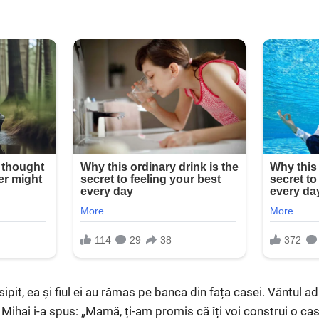
ipit, ea și fiul ei au rămas pe banca din fața casei. Vântul ad
ar Mihai i-a spus: „Mamă, ți-am promis că îți voi construi o c