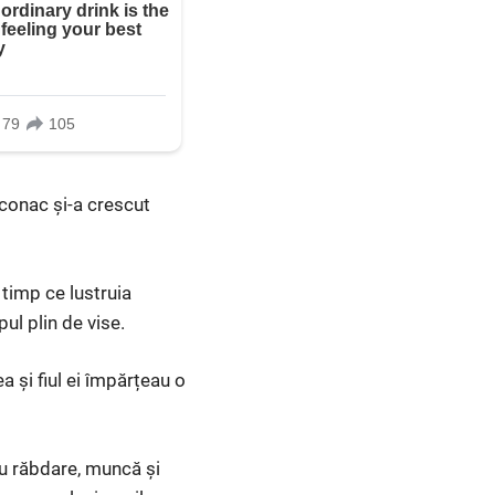
 conac și-a crescut
 timp ce lustruia
ul plin de vise.
a și fiul ei împărțeau o
cu răbdare, muncă și