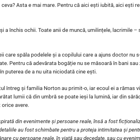
 ceva? Asta e mai mare. Pentru că aici ești iubită, aici ești re
i a închis ochii. Toate anii de muncă, umilințele, lacrimile –
ii care spăla podelele și a copilului care a ajuns doctor nu s
ate. Pentru că adevărata bogăție nu se măsoară în bani sau z
 în puterea de a nu uita niciodată cine ești.
tul întreg și familia Norton au primit-o, iar ecoul ei a rămas 
rătat lumii că din umbră se poate ieși la lumină, iar din săr
 orice avere.
pirată din evenimente și persoane reale, însă a fost ficționaliz
etaliile au fost schimbate pentru a proteja intimitatea și pent
nare cu persoane reale, în viață sau decedate, sau cu evenim