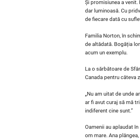
Și promisiunea a venit. 
dar luminoasă. Cu pridv
de fiecare dată cu suflet
Familia Norton, în schi
de altădată. Bogăția lo
acum un exemplu.
La o sărbătoare de Sfânt
Canada pentru câteva zile
„Nu am uitat de unde a
ar fi avut curaj să mă tr
indiferent cine sunt.”
Oamenii au aplaudat în p
om mare. Ana plângea, da