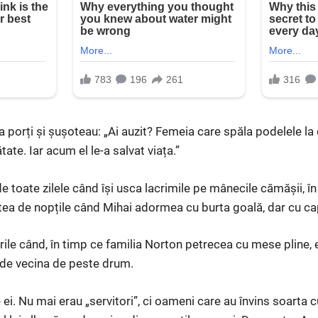
 porți și șușoteau: „Ai auzit? Femeia care spăla podelele la
tate. Iar acum el le-a salvat viața.”
 toate zilele când își usca lacrimile pe mânecile cămășii, în
ea de nopțile când Mihai adormea cu burta goală, dar cu cap
ile când, în timp ce familia Norton petrecea cu mese pline, e
 de vecina de peste drum.
 ei. Nu mai erau „servitori”, ci oameni care au învins soarta 