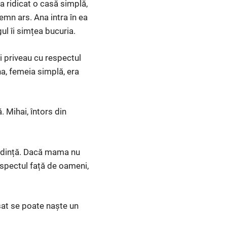
a ridicat o casă simplă,
emn ars. Ana intra în ea
gul îi simțea bucuria.
i priveau cu respectul
a, femeia simplă, era
. Mihai, întors din
redință. Dacă mama nu
respectul față de oameni,
 sat se poate naște un