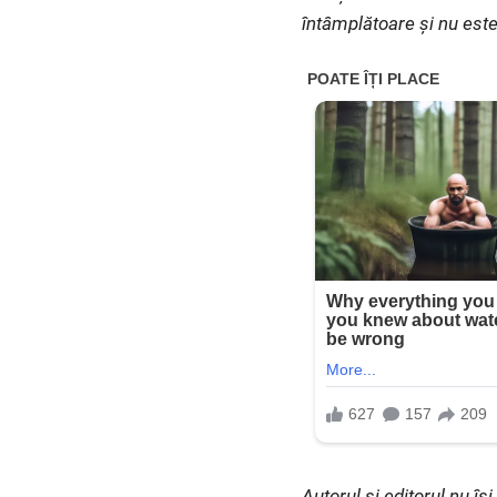
întâmplătoare și nu este
Autorul și editorul nu î