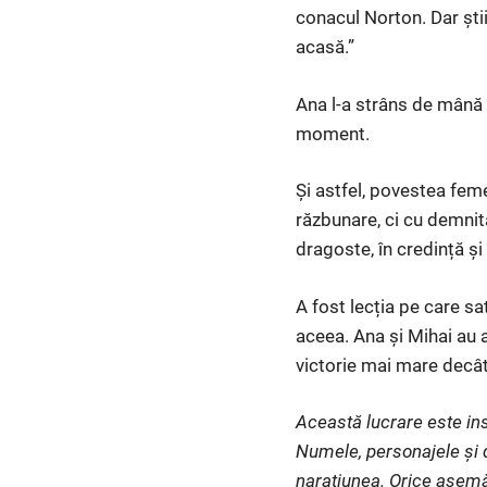
conacul Norton. Dar știi
acasă.”
Ana l-a strâns de mână ș
moment.
Și astfel, povestea feme
răzbunare, ci cu demnit
dragoste, în credință și
A fost lecția pe care sa
aceea. Ana și Mihai au a
victorie mai mare decât
Această lucrare este ins
Numele, personajele și d
narațiunea. Orice asemă