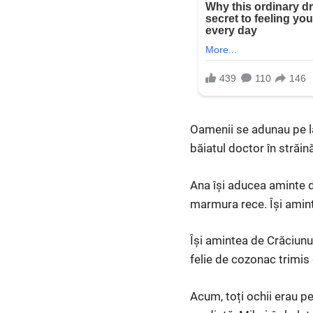
Oamenii se adunau pe la
băiatul doctor în străină
Ana își aducea aminte de
marmura rece. Își amint
Își amintea de Crăciunur
felie de cozonac trimis
Acum, toți ochii erau pe