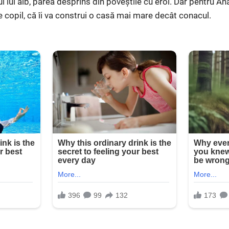
tul lui alb, părea desprins din poveștile cu eroi. Dar pentru An
e copil, că îi va construi o casă mai mare decât conacul.