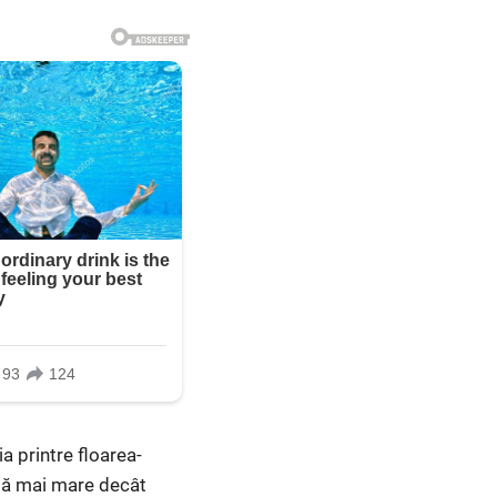
ia printre floarea-
asă mai mare decât