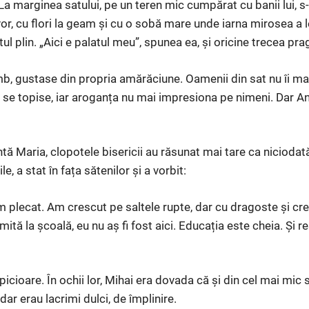
La marginea satului, pe un teren mic cumpărat cu banii lui, s-
or, cu flori la geam și cu o sobă mare unde iarna mirosea a l
ul plin. „Aici e palatul meu”, spunea ea, și oricine trecea pra
mb, gustase din propria amărăciune. Oamenii din sat nu îi ma
r se topise, iar aroganța nu mai impresiona pe nimeni. Dar An
ă Maria, clopotele bisericii au răsunat mai tare ca niciodată
, a stat în fața sătenilor și a vorbit:
m plecat. Am crescut pe saltele rupte, dar cu dragoste și c
imită la școală, eu nu aș fi fost aici. Educația este cheia. Și 
icioare. În ochii lor, Mihai era dovada că și din cel mai mic
r erau lacrimi dulci, de împlinire.