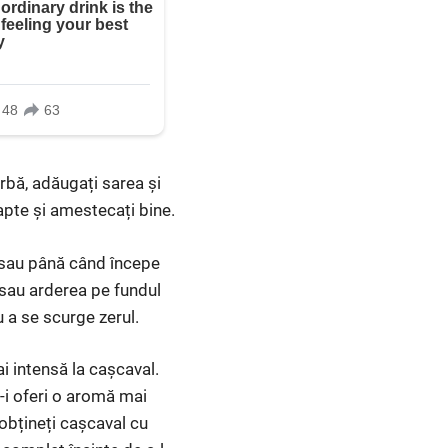
rbă, adăugați sarea și
apte și amestecați bine.
e sau până când începe
sau arderea pe fundul
u a se scurge zerul.
i intensă la cașcaval.
-i oferi o aromă mai
 obțineți cașcaval cu