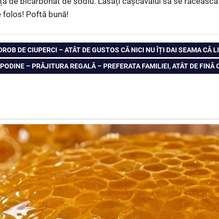
riță de bicarbonat de sodiu. Lăsați cașcavalul să se răcească
de folos! Poftă bună!
ROB DE CIUPERCI – ATÂT DE GUSTOS CĂ NICI NU ÎȚI DAI SEAMA CĂ 
ODINE – PRĂJITURA REGALĂ – PREFERATA FAMILIEI, ATÂT DE FINĂ 