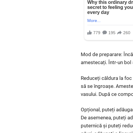
Mod de preparare: Încăl
amestecați. Într-un bol
Reduceți căldura la foc
să se îngroașe. Ameste
vasului. După ce compozi
Opțional, puteți adăuga
De asemenea, puteți ad
puternică și puteți redu