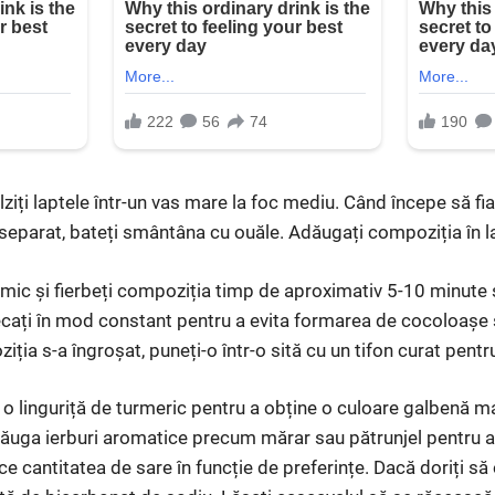
ziți laptele într-un vas mare la foc mediu. Când începe să fia
 separat, bateți smântâna cu ouăle. Adăugați compoziția în l
 mic și fierbeți compoziția timp de aproximativ 5-10 minut
cați în mod constant pentru a evita formarea de cocoloașe 
ția s-a îngroșat, puneți-o într-o sită cu un tifon curat pentr
 o linguriță de turmeric pentru a obține o culoare galbenă ma
ăuga ierburi aromatice precum mărar sau pătrunjel pentru a
ce cantitatea de sare în funcție de preferințe. Dacă doriți să