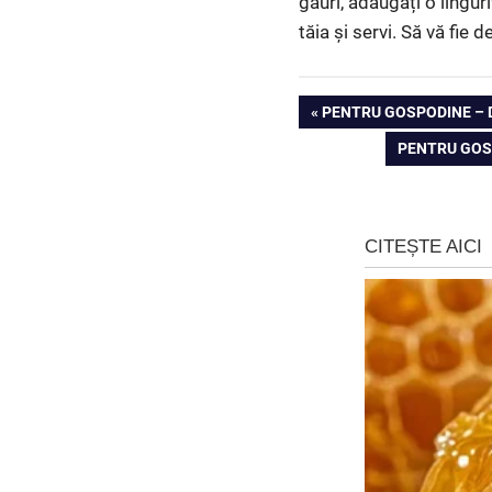
găuri, adăugați o lingu
tăia și servi. Să vă fie 
Navigare
PREVIOUS
PENTRU GOSPODINE – D
POST:
NEXT
PENTRU GOSP
în
POST:
articole