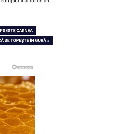
 complet înainte de a-l
LIPSEȘTE CARNEA
CĂ SE TOPEȘTE ÎN GURĂ