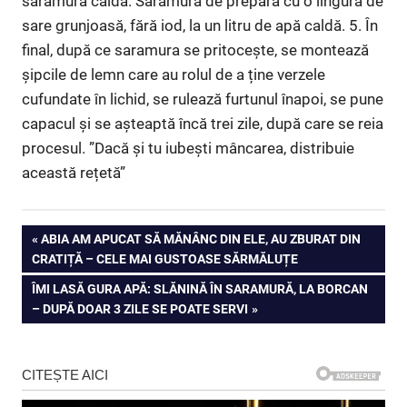
saramura caldă. Saramura de prepară cu o lingură de
sare grunjoasă, fără iod, la un litru de apă caldă. 5. În
final, după ce saramura se pritocește, se montează
șipcile de lemn care au rolul de a ține verzele
cufundate în lichid, se rulează furtunul înapoi, se pune
capacul și se așteaptă încă trei zile, după care se reia
procesul. ”Dacă și tu iubești mâncarea, distribuie
această rețetă”
Navigare
PREVIOUS
ABIA AM APUCAT SĂ MĂNÂNC DIN ELE, AU ZBURAT DIN
POST:
CRATIȚĂ – CELE MAI GUSTOASE SĂRMĂLUȚE
în
NEXT
ÎMI LASĂ GURA APĂ: SLĂNINĂ ÎN SARAMURĂ, LA BORCAN
articole
POST:
– DUPĂ DOAR 3 ZILE SE POATE SERVI