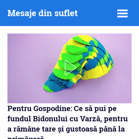
Skip
Mesaje din suflet
to
content
Pentru Gospodine: Ce să pui pe
fundul Bidonului cu Varză, pentru
a rămâne tare și gustoasă până la