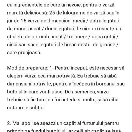
cu ingredientele de care ai nevoie, pentru o varză
murată delicioasă: 25 de kilograme de varză sau în
jur de 16 verze de dimensiuni medii / patru legături
de mărar uscat / două legături de cimbru uscat / un
știulete de porumb uscat / trei mere / două gutui /
cinci sau șase legături de hrean destul de groase /
sare grunjoasă.
Mod de preparare: 1. Pentru început, este necesar să
alegem varza cea mai potrivită. Ea trebuie să aibă
dimensiuni potrivite, pentru a încăpea în borcanul sau
butoiul în care vor fi puse. De asemenea, varza
trebuie să fie tare, cu foi netede și multe, și să aibă
cotoarele subțiri.
2. Mai apoi, se așează un capăt al furtunului pentru
pritocit pe fundul butoiului, iar celălalt capăt se lasă