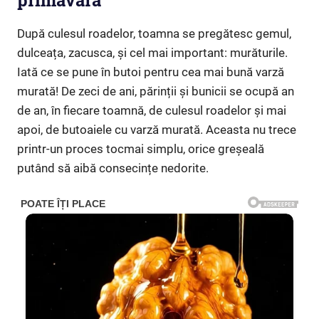
primăvară
După culesul roadelor, toamna se pregătesc gemul,
dulceața, zacusca, și cel mai important: murăturile.
Iată ce se pune în butoi pentru cea mai bună varză
murată! De zeci de ani, părinții și bunicii se ocupă an
de an, în fiecare toamnă, de culesul roadelor și mai
apoi, de butoaiele cu varză murată. Aceasta nu trece
printr-un proces tocmai simplu, orice greșeală
putând să aibă consecințe nedorite.