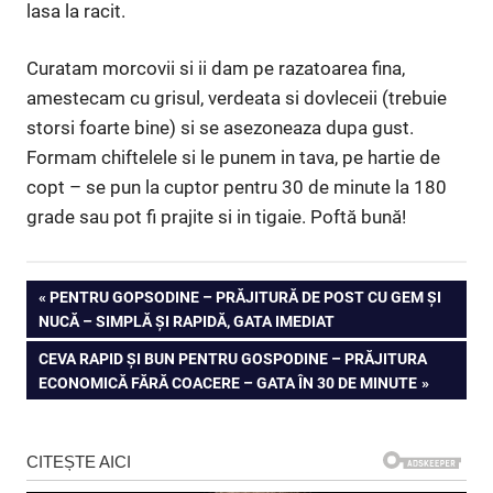
lasa la racit.
Curatam morcovii si ii dam pe razatoarea fina,
amestecam cu grisul, verdeata si dovleceii (trebuie
storsi foarte bine) si se asezoneaza dupa gust.
Formam chiftelele si le punem in tava, pe hartie de
copt – se pun la cuptor pentru 30 de minute la 180
grade sau pot fi prajite si in tigaie. Poftă bună!
Navigare
PREVIOUS
PENTRU GOPSODINE – PRĂJITURĂ DE POST CU GEM ȘI
POST:
NUCĂ – SIMPLĂ ȘI RAPIDĂ, GATA IMEDIAT
în
NEXT
CEVA RAPID ȘI BUN PENTRU GOSPODINE – PRĂJITURA
articole
POST:
ECONOMICĂ FĂRĂ COACERE – GATA ÎN 30 DE MINUTE