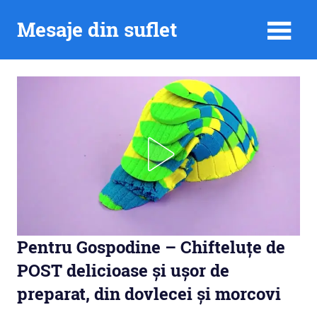
Skip
Mesaje din suflet
to
content
Pentru Gospodine – Chifteluțe de
POST delicioase și ușor de
preparat, din dovlecei și morcovi