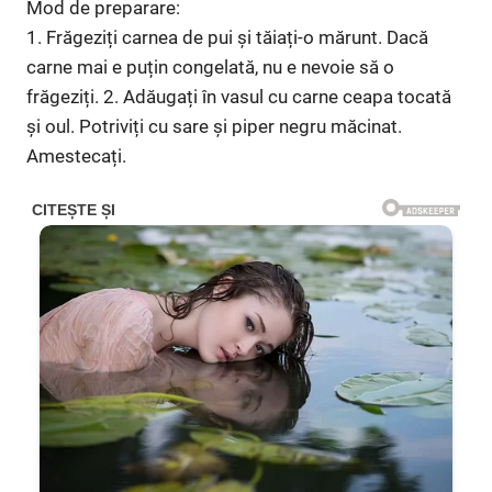
Mod de preparare:
1. Frăgeziți carnea de pui și tăiați-o mărunt. Dacă
carne mai e puțin congelată, nu e nevoie să o
frăgeziți. 2. Adăugați în vasul cu carne ceapa tocată
și oul. Potriviți cu sare și piper negru măcinat.
Amestecați.