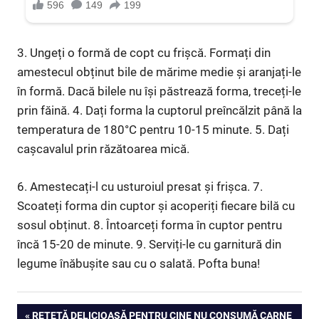
3. Ungeți o formă de copt cu frișcă. Formați din
amestecul obținut bile de mărime medie și aranjați-le
în formă. Dacă bilele nu își păstrează forma, treceți-le
prin făină. 4. Dați forma la cuptorul preîncălzit până la
temperatura de 180°C pentru 10-15 minute. 5. Dați
cașcavalul prin răzătoarea mică.
6. Amestecați-l cu usturoiul presat și frișca. 7.
Scoateți forma din cuptor și acoperiți fiecare bilă cu
sosul obținut. 8. Întoarceți forma în cuptor pentru
încă 15-20 de minute. 9. Serviți-le cu garnitură din
legume înăbușite sau cu o salată. Pofta buna!
Navigare
PREVIOUS
REȚETĂ DELICIOASĂ PENTRU CINE NU CONSUMĂ CARNE