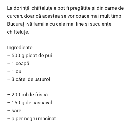
La dorință, chifteluțele pot fi pregătite și din carne de
curcan, doar că acestea se vor coace mai mult timp.
Bucurați-vă familia cu cele mai fine și suculențe
chifteluțe.
Ingrediente:
– 500 g piept de pui
– 1 ceapă
– 1 ou
– 3 căței de usturoi
– 200 ml de frișcă
– 150 g de cașcaval
– sare
– piper negru măcinat