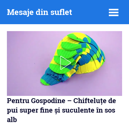
Skip
Mesaje din suflet
to
content
Pentru Gospodine – Chifteluțe de
pui super fine și suculente în sos
alb