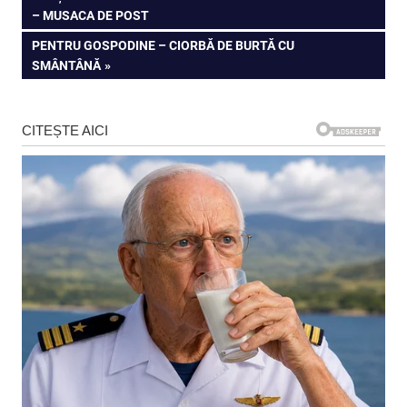
POST:
– MUSACA DE POST
în
NEXT
PENTRU GOSPODINE – CIORBĂ DE BURTĂ CU
articole
POST:
SMÂNTÂNĂ