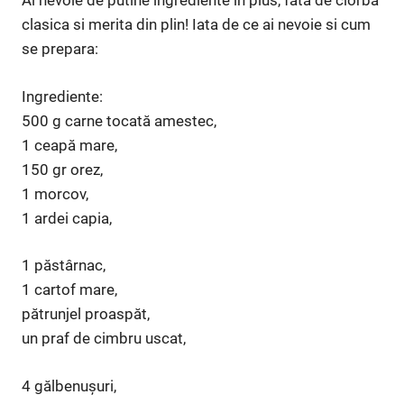
Ai nevoie de putine ingrediente in plus, fata de ciorba
clasica si merita din plin! Iata de ce ai nevoie si cum
se prepara:
Ingrediente:
500 g carne tocată amestec,
1 ceapă mare,
150 gr orez,
1 morcov,
1 ardei capia,
1 păstârnac,
1 cartof mare,
pătrunjel proaspăt,
un praf de cimbru uscat,
4 gălbenuşuri,