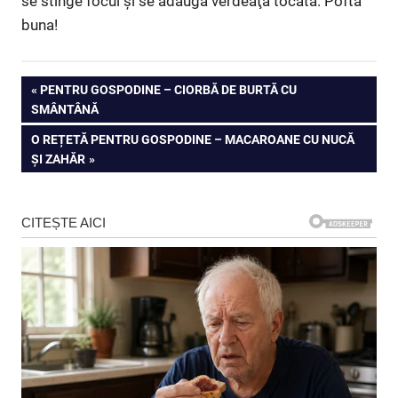
se stinge focul şi se adaugă verdeaţa tocată. Pofta
buna!
Navigare
PREVIOUS
PENTRU GOSPODINE – CIORBĂ DE BURTĂ CU
POST:
SMÂNTÂNĂ
în
NEXT
O REȚETĂ PENTRU GOSPODINE – MACAROANE CU NUCĂ
articole
POST:
ȘI ZAHĂR