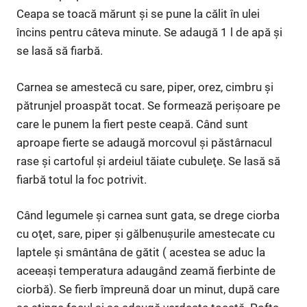
Ceapa se toacă mărunt şi se pune la călit în ulei
încins pentru câteva minute. Se adaugă 1 l de apă şi
se lasă să fiarbă.
Carnea se amestecă cu sare, piper, orez, cimbru şi
pătrunjel proaspăt tocat. Se formează perişoare pe
care le punem la fiert peste ceapă. Când sunt
aproape fierte se adaugă morcovul şi păstârnacul
rase şi cartoful şi ardeiul tăiate cubuleţe. Se lasă să
fiarbă totul la foc potrivit.
Când legumele şi carnea sunt gata, se drege ciorba
cu oţet, sare, piper şi gălbenuşurile amestecate cu
laptele şi smântâna de gătit ( acestea se aduc la
aceeaşi temperatura adaugând zeamă fierbinte de
ciorbă). Se fierb împreună doar un minut, după care