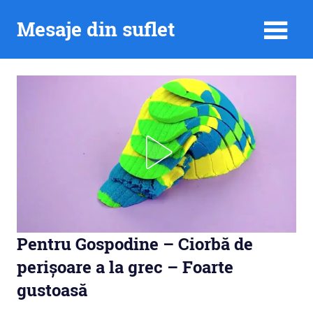
Skip
Mesaje din suflet
to
content
Pentru Gospodine – Ciorbă de
perișoare a la grec – Foarte
gustoasă