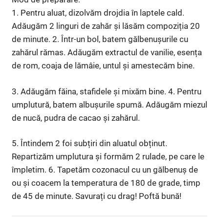
1. Pentru aluat, dizolvăm drojdia în laptele cald.
Adăugăm 2 linguri de zahăr și lăsăm compoziția 20
de minute. 2. Într-un bol, batem gălbenușurile cu
zahărul rămas. Adăugăm extractul de vanilie, esența
de rom, coaja de lămâie, untul și amestecăm bine.
3. Adăugăm făina, stafidele și mixăm bine. 4. Pentru
umplutură, batem albușurile spumă. Adăugăm miezul
de nucă, pudra de cacao și zahărul.
5. Întindem 2 foi subțiri din aluatul obținut.
Repartizăm umplutura și formăm 2 rulade, pe care le
împletim. 6. Tapetăm cozonacul cu un gălbenuș de
ou și coacem la temperatura de 180 de grade, timp
de 45 de minute. Savurați cu drag! Poftă bună!