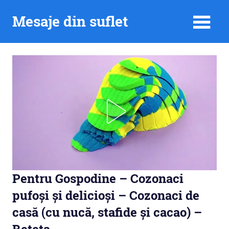
Skip
Mesaje din suflet
to
content
Pentru Gospodine – Cozonaci
pufoși și delicioși – Cozonaci de
casă (cu nucă, stafide și cacao) –