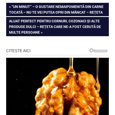
Navigare
PREVIOUS
“UN MINUT” – O GUSTARE NEMAIPOMENITĂ DIN CARNE
POST:
TOCATĂ – NU TE VEI PUTEA OPRI DIN MÂNCAT – REȚETA
în
NEXT
ALUAT PERFECT PENTRU CORNURI, COZONACI ȘI ALTE
articole
POST:
PRODUSE DULCI – REȚETA CARE NE-A FOST CERUTĂ DE
MULTE PERSOANE