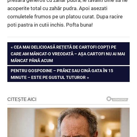
acoperite total cu zahăr pudra. Apoi asezati
cornuletele frumos pe un platou curat. Dupa racire
poti pastra in cutii inchis. Pofta buna!
Navigare
PREVIOUS
CEA MAI DELICIOASĂ REȚETĂ DE CARTOFI COPȚI PE
POST:
CARE AM MÂNCAT-O VREODATĂ – AȘA CARTOFI NU AI MAI
în
MÂNCAT PÂNĂ ACUM
articole
NEXT
PENTRU GOSPODINE – PRÂNZ SAU CINĂ GATA ÎN 15
POST:
MINUTE – ESTE PE GUSTUL TUTUROR