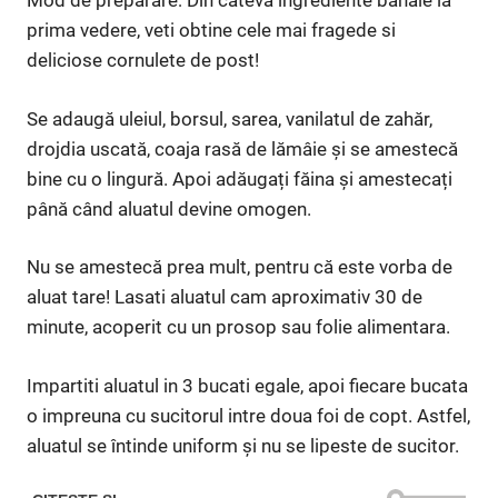
Mod de preparare: Din cateva ingrediente banale la
prima vedere, veti obtine cele mai fragede si
deliciose cornulete de post!
Se adaugă uleiul, borsul, sarea, vanilatul de zahăr,
drojdia uscată, coaja rasă de lămâie și se amestecă
bine cu o lingură. Apoi adăugați făina și amestecați
până când aluatul devine omogen.
Nu se amestecă prea mult, pentru că este vorba de
aluat tare! Lasati aluatul cam aproximativ 30 de
minute, acoperit cu un prosop sau folie alimentara.
Impartiti aluatul in 3 bucati egale, apoi fiecare bucata
o impreuna cu sucitorul intre doua foi de copt. Astfel,
aluatul se întinde uniform și nu se lipeste de sucitor.