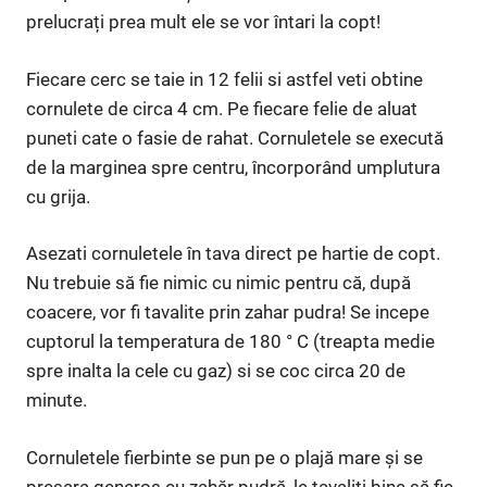
prelucrați prea mult ele se vor întari la copt!
Fiecare cerc se taie in 12 felii si astfel veti obtine
cornulete de circa 4 cm. Pe fiecare felie de aluat
puneti cate o fasie de rahat. Cornuletele se execută
de la marginea spre centru, încorporând umplutura
cu grija.
Asezati cornuletele în tava direct pe hartie de copt.
Nu trebuie să fie nimic cu nimic pentru că, după
coacere, vor fi tavalite prin zahar pudra! Se incepe
cuptorul la temperatura de 180 ° C (treapta medie
spre inalta la cele cu gaz) si se coc circa 20 de
minute.
Cornuletele fierbinte se pun pe o plajă mare și se
presara generos cu zahăr pudră, le tavaliti bine să fie