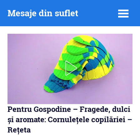
Skip
Mesaje din suflet
to
content
Pentru Gospodine – Fragede, dulci
și aromate: Cornulețele copilăriei –
Rețeta