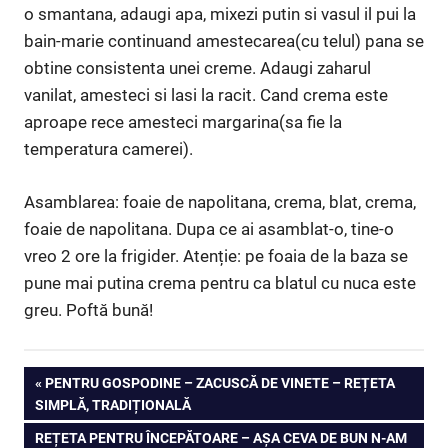
o smantana, adaugi apa, mixezi putin si vasul il pui la
bain-marie continuand amestecarea(cu telul) pana se
obtine consistenta unei creme. Adaugi zaharul
vanilat, amesteci si lasi la racit. Cand crema este
aproape rece amesteci margarina(sa fie la
temperatura camerei).
Asamblarea: foaie de napolitana, crema, blat, crema,
foaie de napolitana. Dupa ce ai asamblat-o, tine-o
vreo 2 ore la frigider. Atenție: pe foaia de la baza se
pune mai putina crema pentru ca blatul cu nuca este
greu. Poftă bună!
Navigare
PREVIOUS
PENTRU GOSPODINE – ZACUSCĂ DE VINETE – REȚETA
POST:
SIMPLĂ, TRADIȚIONALĂ
în
NEXT
REȚETA PENTRU ÎNCEPĂTOARE – AȘA CEVA DE BUN N-AM