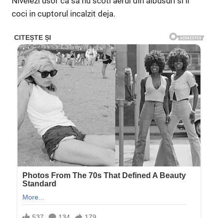
Nivelezi usor ca sa nu scoti aerul din albusuri si il
coci in cuptorul incalzit deja.