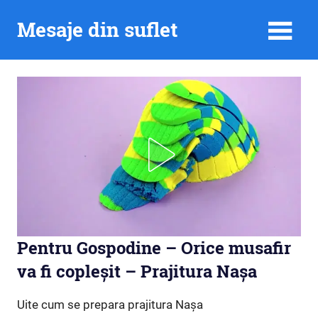
Skip
Mesaje din suflet
to
content
Pentru Gospodine – Orice musafir
va fi copleșit – Prajitura Nașa
Uite cum se prepara prajitura Nașa