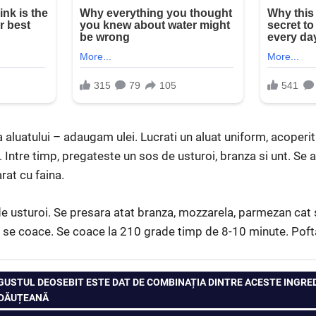
uatului – adaugam ulei. Lucrati un aluat uniform, acoperiti c
. Intre timp, pregateste un sos de usturoi, branza si unt. Se 
rat cu faina.
e usturoi. Se presara atat branza, mozzarela, parmezan cat 
 si se coace. Se coace la 210 grade timp de 8-10 minute. Poft
USTUL DEOSEBIT ESTE DAT DE COMBINAȚIA DINTRE ACESTE INGRED
ĂDĂUȚEANĂ