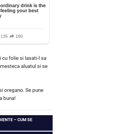
u folie si lasati-l sa
amesteca aluatul si se
si oregano. Se pune
a buna!
IENTE – CUM SE