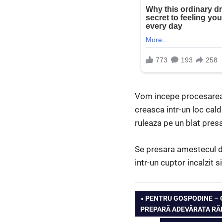
Vom incepe procesarea al
creasca intr-un loc cald
ruleaza pe un blat presa
Se presara amestecul d
intr-un cuptor incalzit
Navigare
PREVIOUS
PENTRU GOSPODINE – G
POST:
PREPARĂ ADEVĂRATA R
în