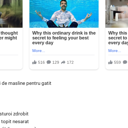
ei de masline pentru gatit
usturoi zdrobit
t topit nesarat