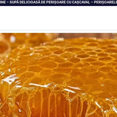
NE – SUPĂ DELICIOASĂ DE PERIȘOARE CU CAȘCAVAL – PERIȘOARELE