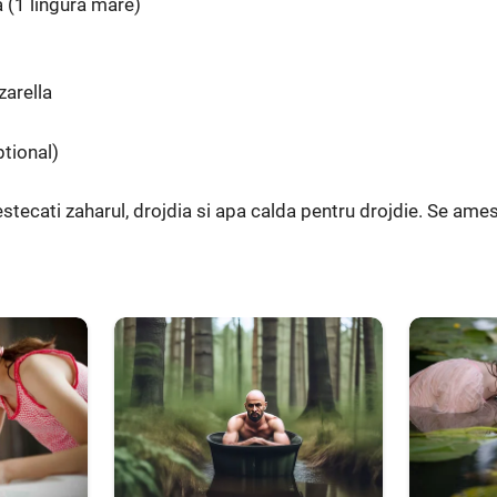
 (1 lingura mare)
arella
ptional)
ecati zaharul, drojdia si apa calda pentru drojdie. Se ames