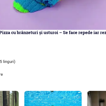
izza cu brânzeturi și usturoi – Se face repede iar rez
5 linguri)
re