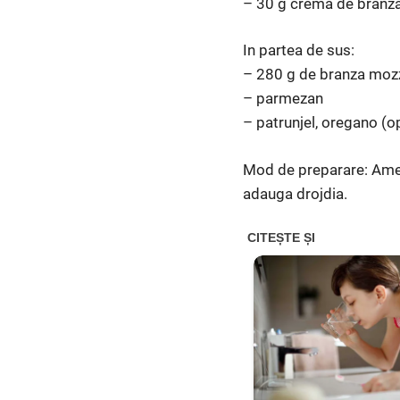
– 30 g crema de branza
In partea de sus:
– 280 g de branza mozz
– parmezan
– patrunjel, oregano (o
Mod de preparare: Amest
adauga drojdia.