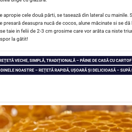
e apropie cele două părti, se tasează din lateral cu mainile.
 se presară deasupra nucă de cocos, alune măcinate si se dă 
e taie in felii de 2-3 cm grosime care vor arăta ca niste triu
por la gătit!
EȚETĂ VECHE, SIMPLĂ, TRADIȚIONALĂ – PÂINE DE CASĂ CU CARTOF
INELE NOASTRE – REȚETĂ RAPIDĂ, UȘOARĂ ȘI DELICIOASĂ – SUPĂ 