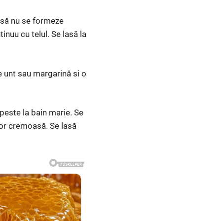
a să nu se formeze
nuu cu telul. Se lasă la
 unt sau margarină si o
opeste la bain marie. Se
sor cremoasă. Se lasă