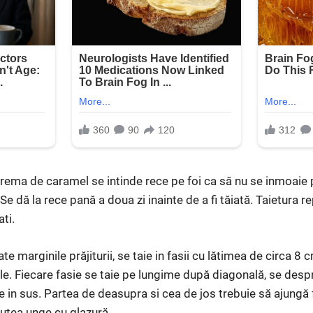
Crema de caramel se intinde rece pe foi ca să nu se inmoaie p
e dă la rece pană a doua zi inainte de a fi tăiată. Taietura r
ati.
 marginile prăjiturii, se taie in fasii cu lătimea de circa 8 c
gale. Fiecare fasie se taie pe lungime după diagonală, se despr
e in sus. Partea de deasupra si cea de jos trebuie să ajungă 
utea unge cu glazură.