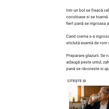
Intr-un bol se freacă ce
cocoloase si se toarnă p
fiert pană se ingroasa
Cand crema s-a ingrosat
sticlută esentă de rom 
Preparare glazurii. Se r
adaugă peste untul, zah
pană se răcoreste si a