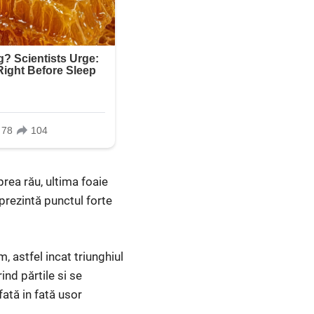
rea rău, ultima foaie
eprezintă punctul forte
m, astfel incat triunghiul
ind părtile si se
fată in fată usor