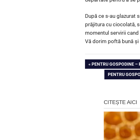
După ce s-au glazurat s
prăjitura cu ciocolată,
momentul servirii cand s
Vă dorim poftă bună și s
Navigare
PREVIOUS
PENTRU GOSPODINE – R
POST:
NEXT
PENTRU GOSPOD
în
POST:
articole