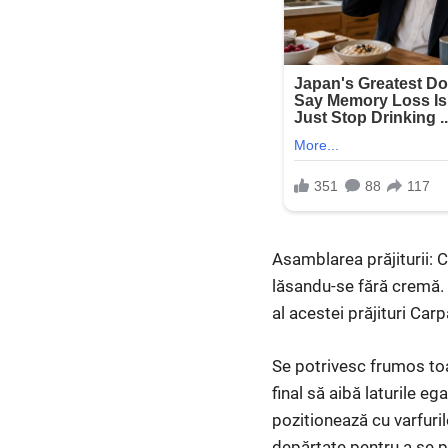
Asamblarea prăjiturii: 
lăsandu-se fără cremă. S
al acestei prăjituri Carp
Se potrivesc frumos toate
final să aibă laturile e
pozitionează cu varfuril
depărtate pentru a se p