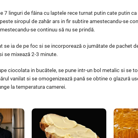
le 7 linguri de făina cu laptele rece turnat putin cate putin c
este siropul de zahăr ars in fir subtire amestecandu-se conti
 amestecandu-se continuu să nu se prindă.
 se ia de pe foc si se incorporează o jumătate de pachet de
si se mixează 2-3 minute.
upe ciocolata in bucătele, se pune intr-un bol metalic si se t
ărul vanilat si se omogenizează pană se obtine o glazură u
junge la temperatura camerei.