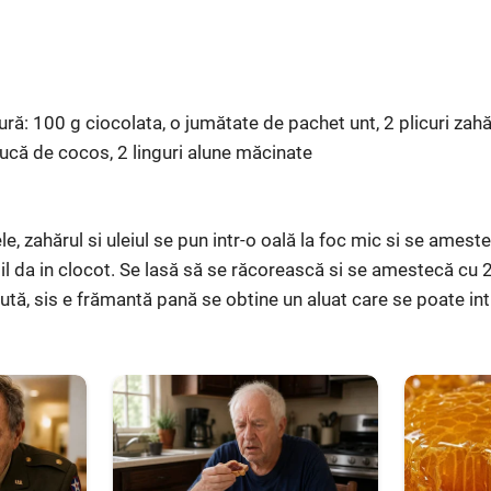
ră: 100 g ciocolata, o jumătate de pachet unt, 2 plicuri zahă
nucă de cocos, 2 linguri alune măcinate
le, zahărul si uleiul se pun intr-o oală la foc mic si se ames
 il da in clocot. Se lasă să se răcorească si se amestecă cu
ută, sis e frămantă pană se obtine un aluat care se poate intin