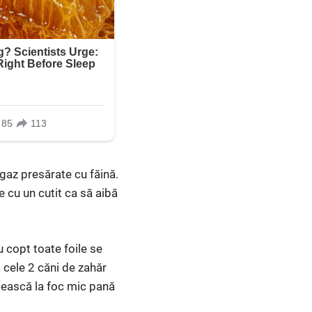
ragaz presărate cu făină.
e cu un cutit ca să aibă
u copt toate foile se
 cele 2 căni de zahăr
pească la foc mic pană