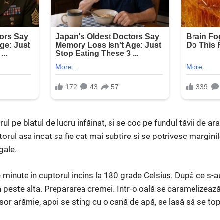
rul pe blatul de lucru infăinat, si se coc pe fundul tăvii de a
torul asa incat sa fie cat mai subtire si se potrivesc marginil
gale.
e minute in cuptorul incins la 180 grade Celsius. După ce s-a
 peste alta. Prepararea cremei. Intr-o oală se caramelizează
or arămie, apoi se sting cu o cană de apă, se lasă să se to