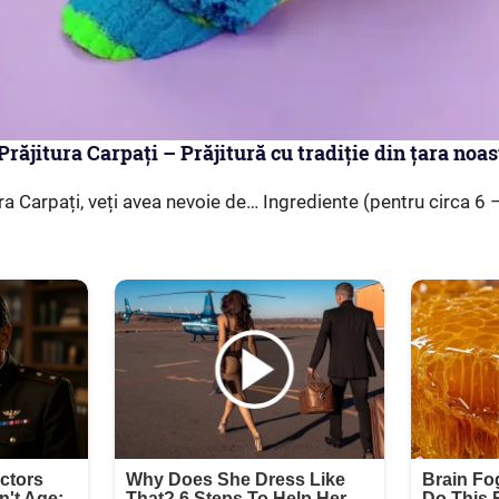
răjitura Carpați – Prăjitură cu tradiție din țara noas
ra Carpați, veți avea nevoie de… Ingrediente (pentru circa 6 –