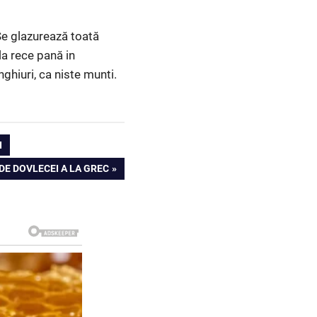
 Se glazurează toată
la rece pană in
nghiuri, ca niste munti.
I
DE DOVLECEI A LA GREC