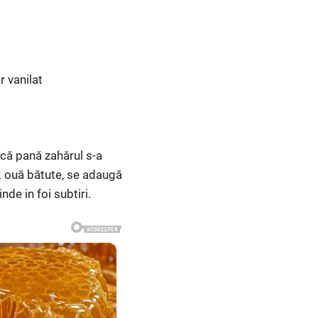
r vanilat
tecă pană zahărul s-a
 2 ouă bătute, se adaugă
de in foi subtiri.