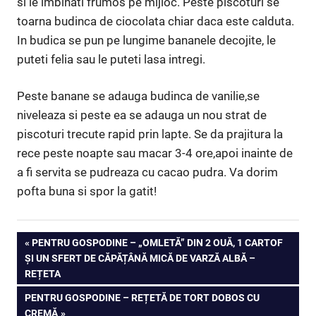
si le imbinati frumos pe mijloc. Peste piscoturi se
toarna budinca de ciocolata chiar daca este calduta.
In budica se pun pe lungime bananele decojite, le
puteti felia sau le puteti lasa intregi.
Peste banane se adauga budinca de vanilie,se
niveleaza si peste ea se adauga un nou strat de
piscoturi trecute rapid prin lapte. Se da prajitura la
rece peste noapte sau macar 3-4 ore,apoi inainte de
a fi servita se pudreaza cu cacao pudra. Va dorim
pofta buna si spor la gatit!
Navigare
PREVIOUS
PENTRU GOSPODINE – „OMLETĂ” DIN 2 OUĂ, 1 CARTOF
POST:
ȘI UN SFERT DE CĂPĂȚÂNĂ MICĂ DE VARZĂ ALBĂ –
în
REȚETA
articole
NEXT
PENTRU GOSPODINE – REȚETĂ DE TORT DOBOS CU
POST:
CREMĂ