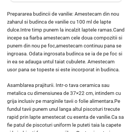
Prepararea budincii de vanilie: Amestecam din nou
zaharul si budinca de vanilie cu 100 ml de lapte
dulce.Intre timp punem la incalzit laptele ramas.Cand
incepe sa fiarba amestecam cele doua compozitii si
punem din nou pe foc,amestecam continuu pana se
ingroasa. Odata ingrosata budinca se ia de pe foc si
in ea se adauga untul taiat cubulete. Amestecam
usor pana se topeste si este incorporat in budinca.
Asamblarea prajiturii. Intr-o tava ceramica sau
metalica cu dimensiunea de 37×22 cm, intindem cu
grija inclusiv pe marginile tavii o folie alimentara.Pe
fundul tavii punem unul langa altul piscoturi trecute
rapid prin lapte amestecat cu esenta de vanilie.Ca sa
fie patul de piscoturi uniform le puteti taia la capete