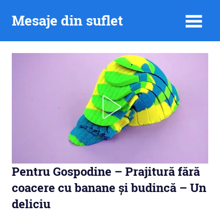
Skip
Mesaje din suflet
to
content
Pentru Gospodine – Prajitură fără
coacere cu banane și budincă – Un
deliciu