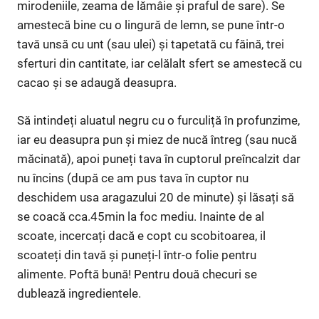
mirodeniile, zeama de lămâie și praful de sare). Se
amestecă bine cu o lingură de lemn, se pune într-o
tavă unsă cu unt (sau ulei) și tapetată cu făină, trei
sferturi din cantitate, iar celălalt sfert se amestecă cu
cacao și se adaugă deasupra.
Să intindeți aluatul negru cu o furculiță în profunzime,
iar eu deasupra pun și miez de nucă întreg (sau nucă
măcinată), apoi puneți tava în cuptorul preîncalzit dar
nu încins (după ce am pus tava în cuptor nu
deschidem usa aragazului 20 de minute) și lăsați să
se coacă cca.45min la foc mediu. Inainte de al
scoate, incercați dacă e copt cu scobitoarea, il
scoateți din tavă și puneți-l într-o folie pentru
alimente. Poftă bună! Pentru două checuri se
dublează ingredientele.