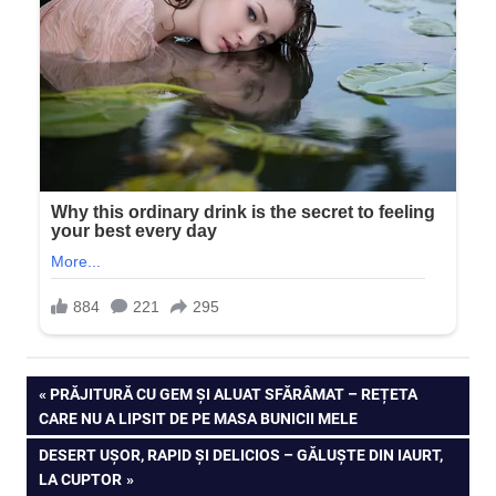
Navigare
PREVIOUS
PRĂJITURĂ CU GEM ȘI ALUAT SFĂRÂMAT – REȚETA
POST:
CARE NU A LIPSIT DE PE MASA BUNICII MELE
în
NEXT
DESERT UȘOR, RAPID ȘI DELICIOS – GĂLUȘTE DIN IAURT,
articole
POST:
LA CUPTOR