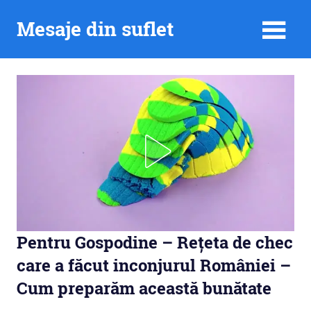
Skip
Mesaje din suflet
to
content
Pentru Gospodine – Rețeta de chec
care a făcut inconjurul României –
Cum preparăm această bunătate