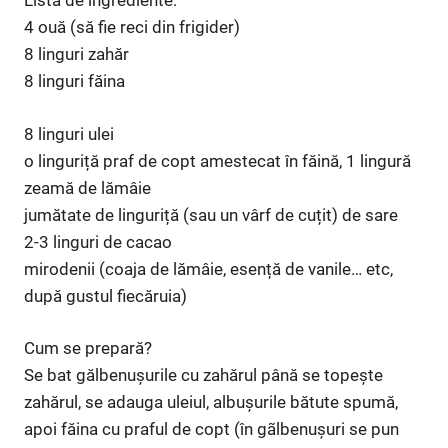
Lista de ingrediente:
4 ouă (să fie reci din frigider)
8 linguri zahăr
8 linguri făina
8 linguri ulei
o linguriță praf de copt amestecat în făină, 1 lingură
zeamă de lămâie
jumătate de linguriță (sau un vârf de cuțit) de sare
2-3 linguri de cacao
mirodenii (coaja de lămâie, esență de vanile… etc,
după gustul fiecăruia)
Cum se prepară?
Se bat gălbenușurile cu zahărul până se topește
zahărul, se adauga uleiul, albușurile bătute spumă,
apoi făina cu praful de copt (în gãlbenușuri se pun