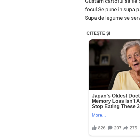
Gustam cartoful sa fie 
focul.Se pune in supa p
Supa de legume se serve