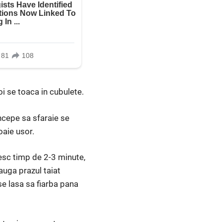
oi se toaca in cubulete.
 incepe sa sfaraie se
aie usor.
lesc timp de 2-3 minute,
auga prazul taiat
se lasa sa fiarba pana