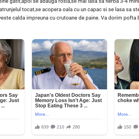
bine gatit,apoi se adauga rosia,se mai lasa sa fierba 3-4 min
atrunjelul tocat,se acopera oala cu un capac si se lasa sa s
ste calda impreuna cu crutoane de paine. Va dorim pofta bu