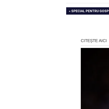
Navigare
PREVIOUS
SPECIAL PENTRU GOSP
POST:
în
articole