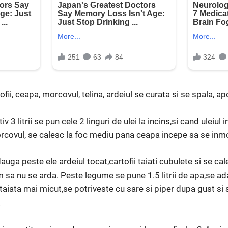
ii, ceapa, morcovul, telina, ardeiul se curata si se spala, ap
v 3 litrii se pun cele 2 linguri de ulei la incins,si cand uleiul
rcovul, se calesc la foc mediu pana ceapa incepe sa se inmo
auga peste ele ardeiul tocat,cartofii taiati cubulete si se ca
sa nu se arda. Peste legume se pune 1.5 litrii de apa,se ad
taiata mai micut,se potriveste cu sare si piper dupa gust si 
.