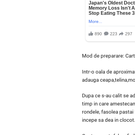
Mod de preparare: Cartof
Intr-o oala de aproximati
adauga ceapa,telina,mo
Dupa ce s-au calit se ad
timp in care amestecam 
rondele, fasolea pastai 
incepe sa dea in clocot