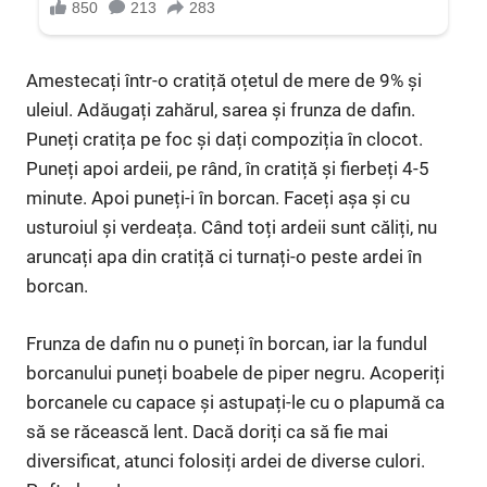
Amestecați într-o cratiță oțetul de mere de 9% și
uleiul. Adăugați zahărul, sarea și frunza de dafin.
Puneți cratița pe foc și dați compoziția în clocot.
Puneți apoi ardeii, pe rând, în cratiță și fierbeți 4-5
minute. Apoi puneți-i în borcan. Faceți așa și cu
usturoiul și verdeața. Când toți ardeii sunt căliți, nu
aruncați apa din cratiță ci turnați-o peste ardei în
borcan.
Frunza de dafin nu o puneți în borcan, iar la fundul
borcanului puneți boabele de piper negru. Acoperiți
borcanele cu capace și astupați-le cu o plapumă ca
să se răcească lent. Dacă doriți ca să fie mai
diversificat, atunci folosiți ardei de diverse culori.