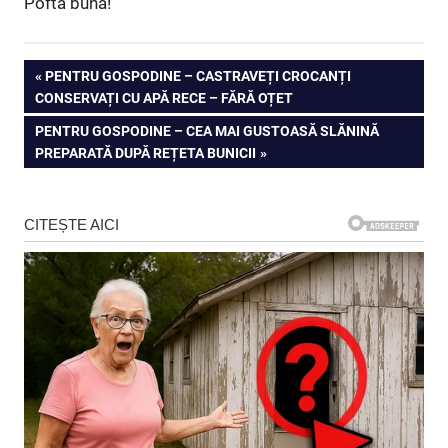
Pofta buna!
Navigare
PREVIOUS
PENTRU GOSPODINE – CASTRAVEȚI CROCANȚI
POST:
CONSERVAȚI CU APĂ RECE – FĂRĂ OȚET
în
NEXT
PENTRU GOSPODINE – CEA MAI GUSTOASĂ SLĂNINĂ
articole
POST:
PREPARATĂ DUPĂ REȚETA BUNICII