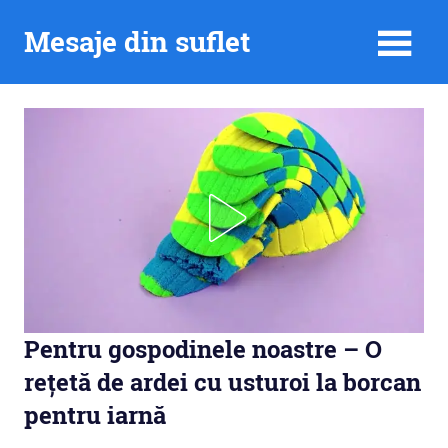
Skip
Mesaje din suflet
to
content
Pentru gospodinele noastre – O
rețetă de ardei cu usturoi la borcan
pentru iarnă