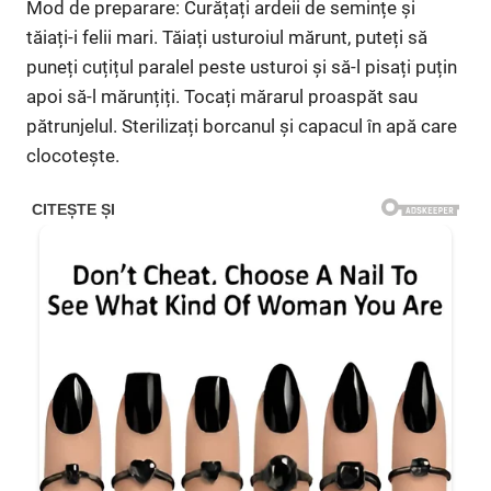
Mod de preparare: Curățați ardeii de semințe și
tăiați-i felii mari. Tăiați usturoiul mărunt, puteți să
puneți cuțițul paralel peste usturoi și să-l pisați puțin
apoi să-l mărunțiți. Tocați mărarul proaspăt sau
pătrunjelul. Sterilizați borcanul și capacul în apă care
clocotește.