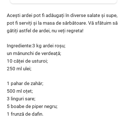
Acești ardei pot fi adăugați în diverse salate și supe,
pot fi serviți și la masa de sărbătoare. Vă sfătuim să
gătiți astfel de ardei, nu veți regreta!
Ingrediente:3 kg ardei roșu;
un mănunchi de verdeață;
10 căței de usturoi;
250 ml ulei;
1 pahar de zahăr;
500 ml oțet;
3 linguri sare;
5 boabe de piper negru;
1 frunză de dafin.