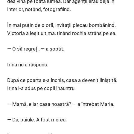
dea vina pe toată lumea. Dar agenții erau deja în
interior, notând, fotografiind.
În mai puțin de o oră, invitații plecau bombănind.
Victoria a ieșit ultima, ținând rochia strâns pe ea.
— O să regreți, — a șoptit.
Irina nu a răspuns.
După ce poarta s-a închis, casa a devenit liniștită.
Irina i-a adus pe copii înăuntru.
— Mamă, e iar casa noastră? — a întrebat Maria.
— Da, puiule. A fost mereu.