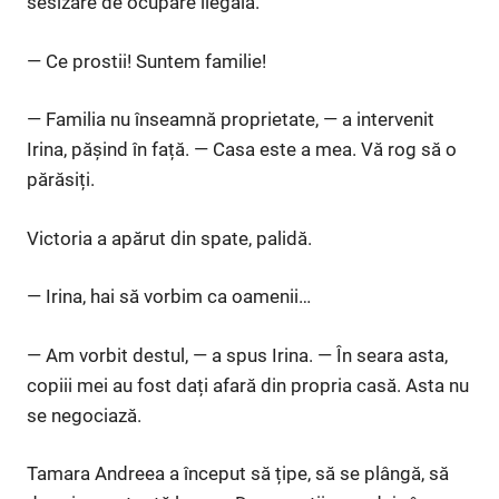
sesizare de ocupare ilegală.
— Ce prostii! Suntem familie!
— Familia nu înseamnă proprietate, — a intervenit
Irina, pășind în față. — Casa este a mea. Vă rog să o
părăsiți.
Victoria a apărut din spate, palidă.
— Irina, hai să vorbim ca oamenii…
— Am vorbit destul, — a spus Irina. — În seara asta,
copiii mei au fost dați afară din propria casă. Asta nu
se negociază.
Tamara Andreea a început să țipe, să se plângă, să