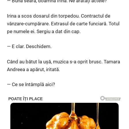
— Bună seara, doamnă Irina. Ne arătați actele?
Irina a scos dosarul din torpedou. Contractul de
vânzare-cumpărare. Extrasul de carte funciară. Totul
pe numele ei. Sergiu a dat din cap.
— E clar. Deschidem.
Când au bătut la ușă, muzica s-a oprit brusc. Tamara
Andreea a apărut, iritată.
— Ce se întâmplă aici?