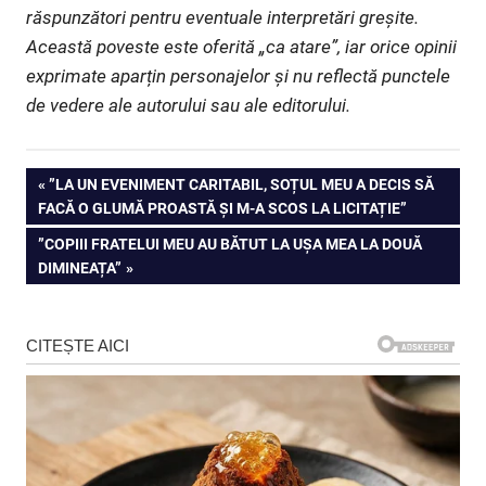
răspunzători pentru eventuale interpretări greșite.
Această poveste este oferită „ca atare”, iar orice opinii
exprimate aparțin personajelor și nu reflectă punctele
de vedere ale autorului sau ale editorului.
Navigare
PREVIOUS
”LA UN EVENIMENT CARITABIL, SOȚUL MEU A DECIS SĂ
POST:
FACĂ O GLUMĂ PROASTĂ ȘI M-A SCOS LA LICITAȚIE”
în
NEXT
”COPIII FRATELUI MEU AU BĂTUT LA UȘA MEA LA DOUĂ
articole
POST:
DIMINEAȚA”