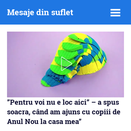
Skip
Mesaje din suflet
to
content
”Pentru voi nu e loc aici” – a spus
soacra, când am ajuns cu copiii de
Anul Nou la casa mea”