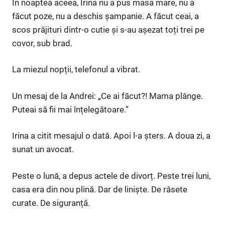
În noaptea aceea, Irina nu a pus masa mare, nu a
făcut poze, nu a deschis șampanie. A făcut ceai, a
scos prăjituri dintr-o cutie și s-au așezat toți trei pe
covor, sub brad.
La miezul nopții, telefonul a vibrat.
Un mesaj de la Andrei: „Ce ai făcut?! Mama plânge.
Puteai să fii mai înțelegătoare.”
Irina a citit mesajul o dată. Apoi l-a șters. A doua zi, a
sunat un avocat.
Peste o lună, a depus actele de divorț. Peste trei luni,
casa era din nou plină. Dar de liniște. De râsete
curate. De siguranță.