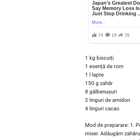
1 kg biscuiți
1 esență de rom
1 l lapte
150 g zahăr
8 gălbenușuri
2 linguri de amidon
4 linguri cacao
Mod de preparare: 1. Pe
mixer. Adăugăm zahărul