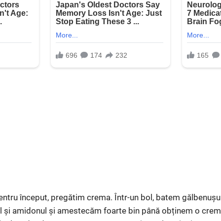
ntru început, pregătim crema. Într-un bol, batem gălbenușuri
 și amidonul și amestecăm foarte bin până obținem o cremă