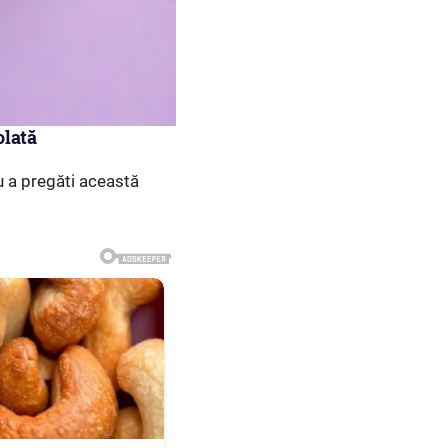
olată
u a pregăti această