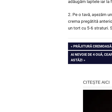
adăugăm laptele iar la 
2. Pe o tavă, așezăm un
crema pregătită anterio
un tort cu 5-6 straturi. 
Navigare
PREVIOUS
PRĂJITURĂ CREMOASĂ 
POST:
NEXT
AI NEVOIE DE 4 OUĂ, CE
în
POST:
ASTĂZI
articole