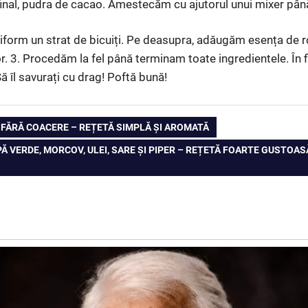
final, pudra de cacao. Amestecăm cu ajutorul unui mixer pâ
iform un strat de bicuiți. Pe deasupra, adăugăm esența de r
r. 3. Procedăm la fel până terminam toate ingredientele. În f
Să îl savurați cu drag! Poftă bună!
FĂRĂ COACERE – REȚETĂ SIMPLĂ ȘI AROMATĂ
APĂ VERDE, MORCOV, ULEI, SARE ȘI PIPER – REȚETĂ FOARTE GUSTOA