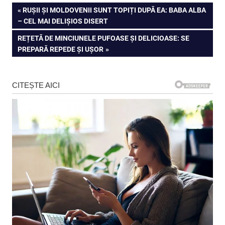
Navigare
PREVIOUS
RUȘII ȘI MOLDOVENII SUNT TOPIȚI DUPĂ EA: BABA ALBA
POST:
– CEL MAI DELIȘIOS DISERT
în
NEXT
REȚETĂ DE MINCIUNELE PUFOASE ȘI DELICIOASE: SE
articole
POST:
PREPARĂ REPEDE ȘI UȘOR