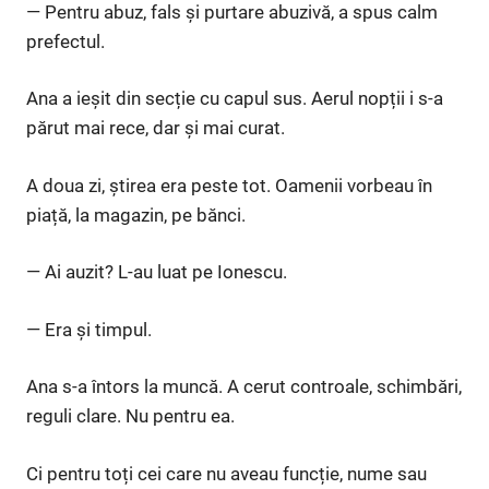
— Pentru abuz, fals și purtare abuzivă, a spus calm
prefectul.
Ana a ieșit din secție cu capul sus. Aerul nopții i s-a
părut mai rece, dar și mai curat.
A doua zi, știrea era peste tot. Oamenii vorbeau în
piață, la magazin, pe bănci.
— Ai auzit? L-au luat pe Ionescu.
— Era și timpul.
Ana s-a întors la muncă. A cerut controale, schimbări,
reguli clare. Nu pentru ea.
Ci pentru toți cei care nu aveau funcție, nume sau