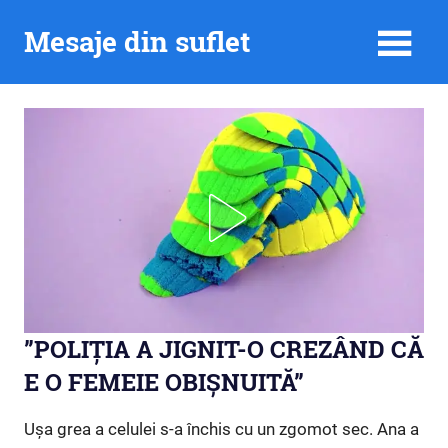
Skip
Mesaje din suflet
to
content
”POLIȚIA A JIGNIT-O CREZÂND CĂ
E O FEMEIE OBIȘNUITĂ”
Ușa grea a celulei s-a închis cu un zgomot sec. Ana a