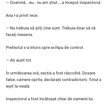
— Doamnă… eu… nu am știut…, a început inspectorul.
Ana l-a privit rece.
— Nu trebuia să știți cine sunt. Trebuia doar să vă
faceți meseria.
Prefectul s-a întors spre echipa de control.
— Ați auzit tot.
În următoarea oră, secția a fost răscolită. Dosare
false, camere oprite, declarații contradictorii. Totul a
ieșit la iveală.
Inspectorul a fost încătușat chiar de oamenii lui.