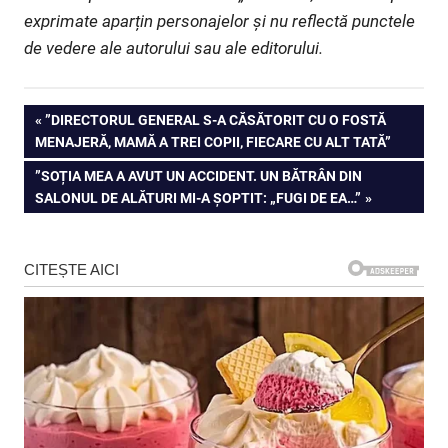
exprimate aparțin personajelor și nu reflectă punctele
de vedere ale autorului sau ale editorului.
Navigare
PREVIOUS
”DIRECTORUL GENERAL S-A CĂSĂTORIT CU O FOSTĂ
POST:
MENAJERĂ, MAMĂ A TREI COPII, FIECARE CU ALT TATĂ”
în
NEXT
”SOȚIA MEA A AVUT UN ACCIDENT. UN BĂTRÂN DIN
articole
POST:
SALONUL DE ALĂTURI MI-A ȘOPTIT: „FUGI DE EA…”