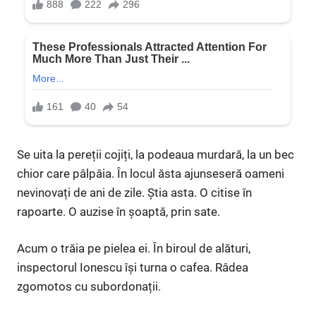
Se uita la pereții cojiți, la podeaua murdară, la un bec
chior care pâlpâia. În locul ăsta ajunseseră oameni
nevinovați de ani de zile. Știa asta. O citise în
rapoarte. O auzise în șoaptă, prin sate.
Acum o trăia pe pielea ei. În biroul de alături,
inspectorul Ionescu își turna o cafea. Râdea
zgomotos cu subordonații.