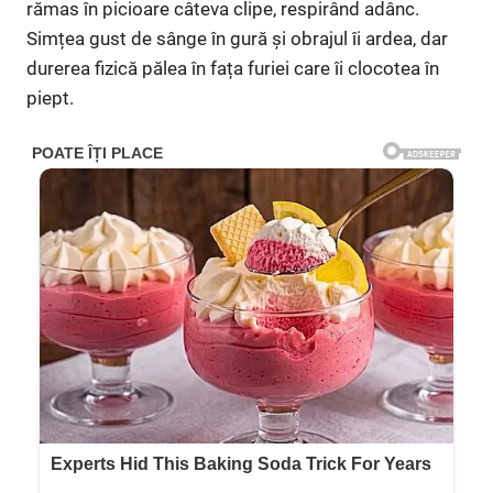
rămas în picioare câteva clipe, respirând adânc.
Simțea gust de sânge în gură și obrajul îi ardea, dar
durerea fizică pălea în fața furiei care îi clocotea în
piept.