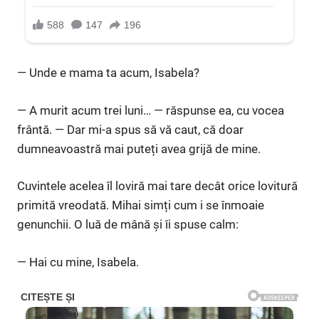
— Unde e mama ta acum, Isabela?
— A murit acum trei luni… — răspunse ea, cu vocea
frântă. — Dar mi-a spus să vă caut, că doar
dumneavoastră mai puteți avea grijă de mine.
Cuvintele acelea îl loviră mai tare decât orice lovitură
primită vreodată. Mihai simți cum i se înmoaie
genunchii. O luă de mână și îi spuse calm:
— Hai cu mine, Isabela.