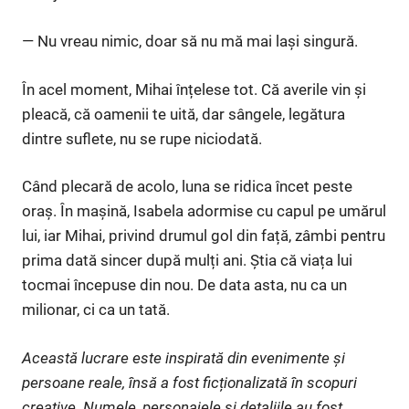
— Nu vreau nimic, doar să nu mă mai lași singură.
În acel moment, Mihai înțelese tot. Că averile vin și
pleacă, că oamenii te uită, dar sângele, legătura
dintre suflete, nu se rupe niciodată.
Când plecară de acolo, luna se ridica încet peste
oraș. În mașină, Isabela adormise cu capul pe umărul
lui, iar Mihai, privind drumul gol din față, zâmbi pentru
prima dată sincer după mulți ani. Știa că viața lui
tocmai începuse din nou. De data asta, nu ca un
milionar, ci ca un tată.
Această lucrare este inspirată din evenimente și
persoane reale, însă a fost ficționalizată în scopuri
creative. Numele, personajele și detaliile au fost