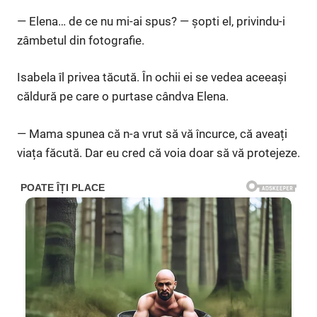
— Elena… de ce nu mi-ai spus? — șopti el, privindu-i
zâmbetul din fotografie.
Isabela îl privea tăcută. În ochii ei se vedea aceeași
căldură pe care o purtase cândva Elena.
— Mama spunea că n-a vrut să vă încurce, că aveați
viața făcută. Dar eu cred că voia doar să vă protejeze.