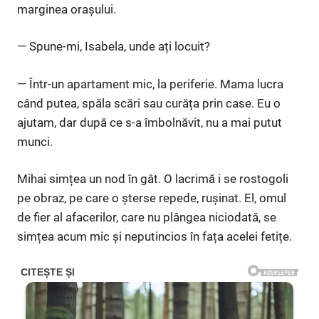
marginea orașului.
— Spune-mi, Isabela, unde ați locuit?
— Într-un apartament mic, la periferie. Mama lucra
când putea, spăla scări sau curăța prin case. Eu o
ajutam, dar după ce s-a îmbolnăvit, nu a mai putut
munci.
Mihai simțea un nod în gât. O lacrimă i se rostogoli
pe obraz, pe care o șterse repede, rușinat. El, omul
de fier al afacerilor, care nu plângea niciodată, se
simțea acum mic și neputincios în fața acelei fetițe.