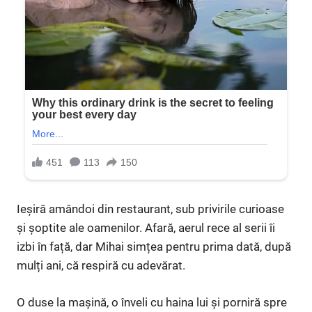
Ieșiră amândoi din restaurant, sub privirile curioase
și șoptite ale oamenilor. Afară, aerul rece al serii îi
izbi în față, dar Mihai simțea pentru prima dată, după
mulți ani, că respiră cu adevărat.
O duse la mașină, o înveli cu haina lui și porniră spre