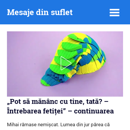
Skip
Mesaje din suflet
to
content
„Pot să mănânc cu tine, tată? –
Întrebarea fetiței” – continuarea
Mihai rămase nemișcat. Lumea din jur părea că