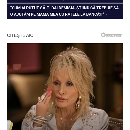
în
NEXT
”CUM AI PUTUT SĂ-ȚI DAI DEMISIA, ȘTIIND CĂ TREBUIE SĂ
articole
POST:
O AJUTĂM PE MAMA MEA CU RATELE LA BANCĂ?!”