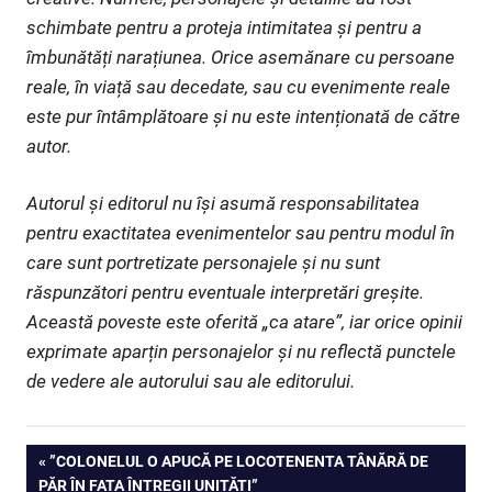
schimbate pentru a proteja intimitatea și pentru a
îmbunătăți narațiunea. Orice asemănare cu persoane
reale, în viață sau decedate, sau cu evenimente reale
este pur întâmplătoare și nu este intenționată de către
autor.
Autorul și editorul nu își asumă responsabilitatea
pentru exactitatea evenimentelor sau pentru modul în
care sunt portretizate personajele și nu sunt
răspunzători pentru eventuale interpretări greșite.
Această poveste este oferită „ca atare”, iar orice opinii
exprimate aparțin personajelor și nu reflectă punctele
de vedere ale autorului sau ale editorului.
Navigare
PREVIOUS
”COLONELUL O APUCĂ PE LOCOTENENTA TÂNĂRĂ DE
POST:
PĂR ÎN FAȚA ÎNTREGII UNITĂȚI”