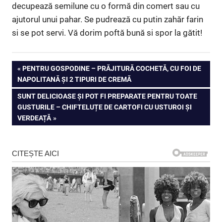
decupează semilune cu o formă din comert sau cu
ajutorul unui pahar. Se pudrează cu putin zahăr farin
si se pot servi. Vă dorim poftă bună si spor la gătit!
Navigare
PREVIOUS
PENTRU GOSPODINE – PRĂJITURĂ COCHETĂ, CU FOI DE
POST:
NAPOLITANĂ ȘI 2 TIPURI DE CREMĂ
în
NEXT
SUNT DELICIOASE ȘI POT FI PREPARATE PENTRU TOATE
articole
POST:
GUSTURILE – CHIFTELUȚE DE CARTOFI CU USTUROI ȘI
VERDEAȚĂ