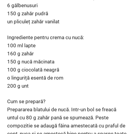
6 gălbenusuri
150 g zahăr pudră
un pliculeț zahăr vanilat
Ingrediente pentru crema cu nucă:
100 ml lapte
160 g zahăr
150 g nucă măcinata
100 g ciocolată neagră
o linguriță esentă de rom
200 g unt
Cum se prepară?
Prepararea blatului de nucă. Intr-un bol se freacă
untul cu 80 g zahăr pană se spumează. Peste
compozitie se adaugă făina amestecată cu praful de
copt, nuca si se amestecă bine pentru a sparge toate