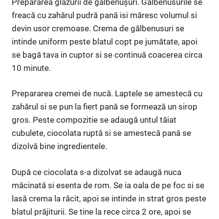
Prepararea glazurii de gălbenușuri. Gălbenusurile se
freacă cu zahărul pudră pană isi măresc volumul si
devin usor cremoase. Crema de gălbenusuri se
intinde uniform peste blatul copt pe jumătate, apoi
se bagă tava in cuptor si se continuă coacerea circa
10 minute.
Prepararea cremei de nucă. Laptele se amestecă cu
zahărul si se pun la fiert pană se formează un sirop
gros. Peste compozitie se adaugă untul tăiat
cubulete, ciocolata ruptă si se amestecă pană se
dizolvă bine ingredientele.
După ce ciocolata s-a dizolvat se adaugă nuca
măcinată si esenta de rom. Se ia oala de pe foc si se
lasă crema la răcit, apoi se intinde in strat gros peste
blatul prăjiturii. Se tine la rece circa 2 ore, apoi se