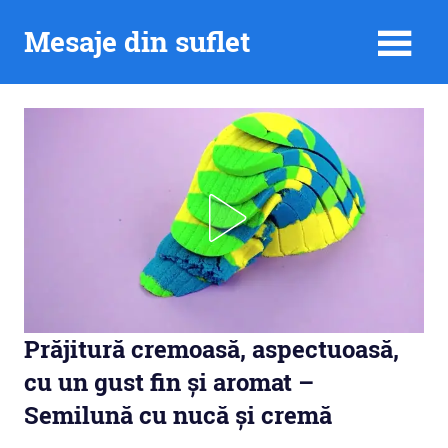
Skip
Mesaje din suflet
to
content
Prăjitură cremoasă, aspectuoasă,
cu un gust fin și aromat –
Semilună cu nucă și cremă