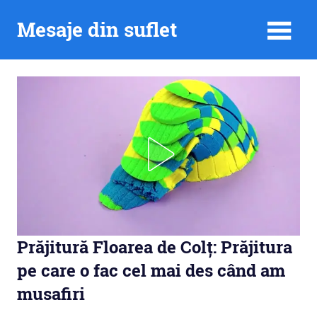
Skip
Mesaje din suflet
to
content
Prăjitură Floarea de Colț: Prăjitura
pe care o fac cel mai des când am
musafiri