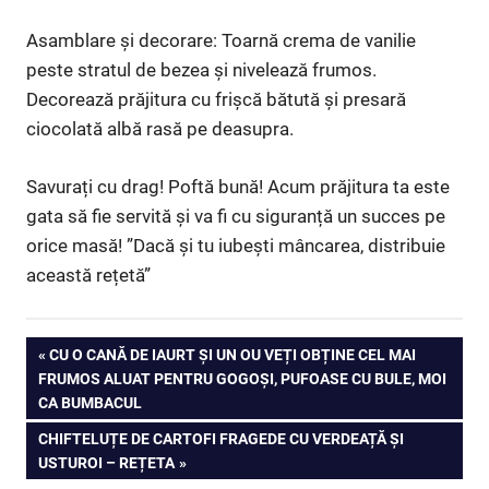
Asamblare și decorare: Toarnă crema de vanilie
peste stratul de bezea și nivelează frumos.
Decorează prăjitura cu frișcă bătută și presară
ciocolată albă rasă pe deasupra.
Savurați cu drag! Poftă bună! Acum prăjitura ta este
gata să fie servită și va fi cu siguranță un succes pe
orice masă! ”Dacă și tu iubești mâncarea, distribuie
această rețetă”
Navigare
PREVIOUS
CU O CANĂ DE IAURT ȘI UN OU VEȚI OBȚINE CEL MAI
POST:
FRUMOS ALUAT PENTRU GOGOȘI, PUFOASE CU BULE, MOI
în
CA BUMBACUL
articole
NEXT
CHIFTELUȚE DE CARTOFI FRAGEDE CU VERDEAȚĂ ȘI
POST:
USTUROI – REȚETA