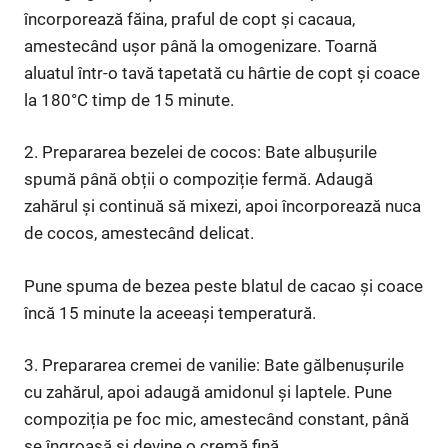
încorporează făina, praful de copt și cacaua,
amestecând ușor până la omogenizare. Toarnă
aluatul într-o tavă tapetată cu hârtie de copt și coace
la 180°C timp de 15 minute.
2. Prepararea bezelei de cocos: Bate albușurile
spumă până obții o compoziție fermă. Adaugă
zahărul și continuă să mixezi, apoi încorporează nuca
de cocos, amestecând delicat.
Pune spuma de bezea peste blatul de cacao și coace
încă 15 minute la aceeași temperatură.
3. Prepararea cremei de vanilie: Bate gălbenușurile
cu zahărul, apoi adaugă amidonul și laptele. Pune
compoziția pe foc mic, amestecând constant, până
se îngroașă și devine o cremă fină.