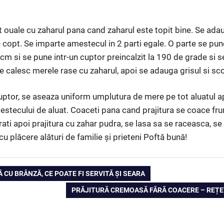
uale cu zaharul pana cand zaharul este topit bine. Se adauga 
e copt. Se imparte amestecul in 2 parti egale. O parte se pun
m si se pune intr-un cuptor preincalzit la 190 de grade si 
se calesc merele rase cu zaharul, apoi se adauga grisul si sco
cuptor, se aseaza uniform umplutura de mere pe tot aluatul 
stecului de aluat. Coaceti pana cand prajitura se coace fr
ti apoi prajitura cu zahar pudra, se lasa sa se raceasca, se t
cu plăcere alături de familie și prieteni Poftă bună!
 CU BRÂNZĂ, CE POATE FI SERVITĂ ȘI SEARA
NEXT
PRĂJITURĂ CREMOASĂ FĂRĂ COACERE – REȚE
POST: