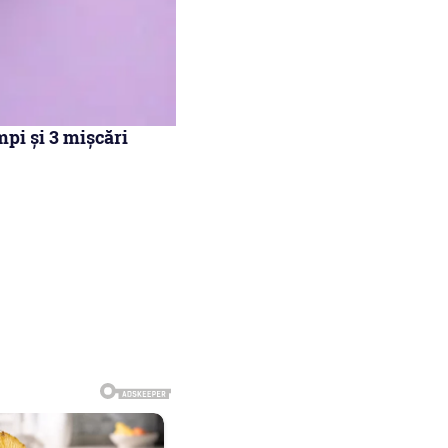
mpi și 3 mișcări