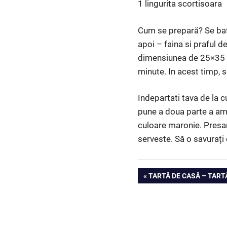
1 lingurita scortisoara
Cum se prepară? Se bat o
apoi – faina si praful d
dimensiunea de 25×35 c
minute. In acest timp, 
Indepartati tava de la 
pune a doua parte a ame
culoare maronie. Presara
serveste. Să o savurați 
Navigare
PREVIOUS
TARTĂ DE CASĂ – TARTĂ
POST:
în
articole