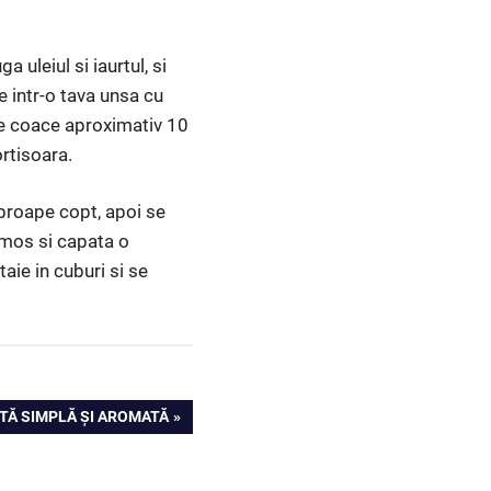
uleiul si iaurtul, si
e intr-o tava unsa cu
se coace aproximativ 10
rtisoara.
aproape copt, apoi se
umos si capata o
aie in cuburi si se
TĂ SIMPLĂ ȘI AROMATĂ