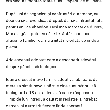
era singura moștenitoare a unui imperiu de milioane.
După luni de negocieri și confruntări dureroase, nu
doar că și-a revendicat dreptul, dar și-a înfruntat tatăl
pentru anii de abandon. Deși încă marcată de durere,
Maria a găsit puterea să ierte. Astăzi conduce
afacerile familiei, dar nu a uitat niciodată de unde a
plecat.
Adolescentul adoptat care a descoperit adevărul
despre părinții săi biologici
Ioan a crescut într-o familie adoptivă iubitoare, dar
mereu a simțit nevoia să știe cine sunt părinții săi
biologici. La 18 ani, a decis să caute răspunsuri.
Timp de luni întregi, a căutat în registre, a întrebat
oameni și a urmărit fiecare fir de speranță.