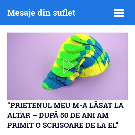
Skip
Mesaje din suflet
to
content
”PRIETENUL MEU M-A LĂSAT LA
ALTAR – DUPĂ 50 DE ANI AM
PRIMIT O SCRISOARE DE LA EL”