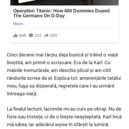
Cinci decenii mai târziu, deja bunică și trăind o viață
liniștită, am primit o scrisoare. Era de la Karl. Cu
mâinile tremurânde, am deschis plicul și am citit
rândurile scrise de el. Explica tot: amenințările tatălui
meu, fuga sa disperată, regretele care l-au urmărit
întreaga viață.
La finalul lecturii, lacrimile mi-au curs pe obraji. Nu de
furie sau tristețe, ci de o liniște neașteptată. Karl încă
mă iubea, iar adevărul ieșise în sfârșit la lumină.