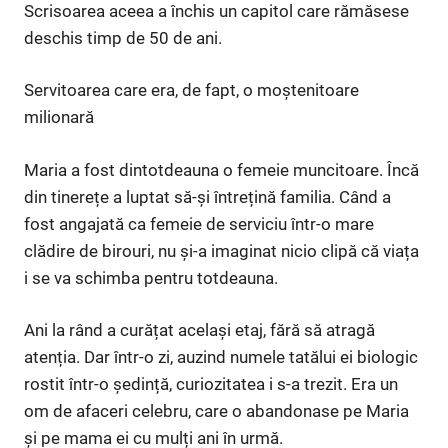
Scrisoarea aceea a închis un capitol care rămăsese
deschis timp de 50 de ani.
Servitoarea care era, de fapt, o moștenitoare
milionară
Maria a fost dintotdeauna o femeie muncitoare. Încă
din tinerețe a luptat să-și întrețină familia. Când a
fost angajată ca femeie de serviciu într-o mare
clădire de birouri, nu și-a imaginat nicio clipă că viața
i se va schimba pentru totdeauna.
Ani la rând a curățat același etaj, fără să atragă
atenția. Dar într-o zi, auzind numele tatălui ei biologic
rostit într-o ședință, curiozitatea i s-a trezit. Era un
om de afaceri celebru, care o abandonase pe Maria
și pe mama ei cu mulți ani în urmă.