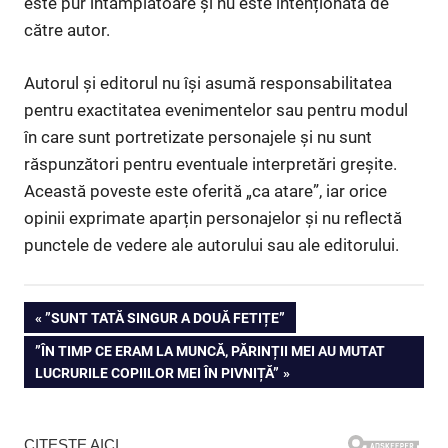
este pur întâmplătoare și nu este intenționată de
către autor.
Autorul și editorul nu își asumă responsabilitatea
pentru exactitatea evenimentelor sau pentru modul
în care sunt portretizate personajele și nu sunt
răspunzători pentru eventuale interpretări greșite.
Această poveste este oferită „ca atare”, iar orice
opinii exprimate aparțin personajelor și nu reflectă
punctele de vedere ale autorului sau ale editorului.
Navigare
PREVIOUS
”SUNT TATĂ SINGUR A DOUĂ FETIȚE”
POST:
NEXT
”ÎN TIMP CE ERAM LA MUNCĂ, PĂRINȚII MEI AU MUTAT
în
POST:
LUCRURILE COPIILOR MEI ÎN PIVNIȚĂ”
articole