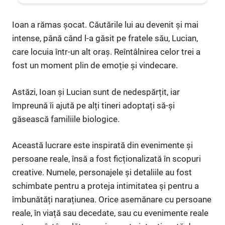
Ioan a rămas șocat. Căutările lui au devenit și mai
intense, până când l-a găsit pe fratele său, Lucian,
care locuia într-un alt oraș. Reîntâlnirea celor trei a
fost un moment plin de emoție și vindecare.
Astăzi, Ioan și Lucian sunt de nedespărțit, iar
împreună îi ajută pe alți tineri adoptați să-și
găsească familiile biologice.
Această lucrare este inspirată din evenimente și
persoane reale, însă a fost ficționalizată în scopuri
creative. Numele, personajele și detaliile au fost
schimbate pentru a proteja intimitatea și pentru a
îmbunătăți narațiunea. Orice asemănare cu persoane
reale, în viață sau decedate, sau cu evenimente reale